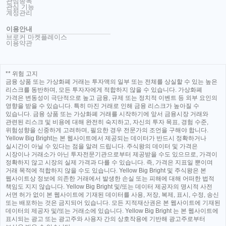
관심종목
관심 기능
계정관리
이용안내
브로커 마켓플레이스
이용약관
** 위험 고지
금융 상품 또는 가상화폐 거래는 투자액의 일부 또는 전체를 상실할 수 있는 높은
리스크를 동반하며, 모든 투자자에게 적합하지 않을 수 있습니다. 가상화폐
가격은 변동성이 극단적으로 높고 금융, 규제 또는 정치적 이벤트 등 외부 요인의
영향을 받을 수 있습니다. 특히 마진 거래로 인해 금융 리스크가 높아질 수
있습니다. 금융 상품 또는 가상화폐 거래를 시작하기에 앞서 금융시장 거래와
관련된 리스크 및 비용에 대해 완전히 숙지하고, 자신의 투자 목표, 경험 수준,
위험성향을 신중하게 고려하며, 필요한 경우 전문가의 조언을 구해야 합니다.
Yellow Big Bright는 본 웹사이트에서 제공되는 데이터가 반드시 정확하거나
실시간이 아닐 수 있다는 점을 알려 드립니다. 주식왕의 데이터 및 가격은
시장이나 거래소가 아닌 투자전문기관으로부터 제공받을 수도 있으므로, 가격이
정확하지 않고 시장의 실제 가격과 다를 수 있습니다. 즉, 가격은 지표일 뿐이며
거래 목적에 적합하지 않을 수도 있습니다. Yellow Big Bright 및 주식왕은 본
웹사이트상 정보에 의존한 거래에서 발생한 손실 또는 피해에 대해 어떠한 법적
책임도 지지 않습니다. Yellow Big Bright 및/또는 데이터 제공자의 명시적 사전
서면 허가 없이 본 웹사이트에 기재된 데이터를 사용, 저장, 복제, 표시, 수정, 송신
또는 배포하는 것은 금지되어 있습니다. 모든 지적재산권은 본 웹사이트에 기재된
데이터의 제공자 및/또는 거래소에 있습니다. Yellow Big Bright 는 본 웹사이트에
표시되는 광고 또는 광고주와 사용자 간의 상호작용에 기반해 광고주로부터