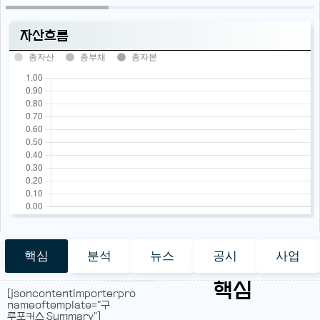
자산흐름
총자산
총부채
총자본
핵심
분석
뉴스
공시
사업
핵심
[jsoncontentimporterpro
nameoftemplate="구
루포커스 Summary"]