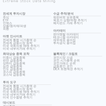
Extreme Stock Data Mining
전세계 투자시장
수급 추적/분석
주식
워런버핏 보유종목
ETF
목표가 상향/하향 추적기
인덱스
헤지펀드 거래 추적기
상품/원자재/파생
외환
아카데미
펀더멘털 아카데미
마켓 인사이트
테크니컬 아카데미
전세계 통합 시가총액 순
재무제표 용어집
전세계 금융시장 등락
투자공식 용어집
미국 국회의원 매매 추적기
미국 내부자거래 추적기
최대상승 종목 포착
블록체인 / 크립토
미증시 급등종목
코인시장 스냅
런던 급등종목
코인 시가총액 순위
상하이 급등종목
코인거래소 순위
심천 급등종목
급등중인 코인
인도 급등종목
DEX 트랜잭션 추적기
코스피 급등종목
코스닥 급등종목
투자 도구
전세계 통합 시가총액 순
전세계 금융시장 등락
미국 국회의원 매매 추적기
미국 내부자거래 추적기
미국 인수합병 추적기
대시보드