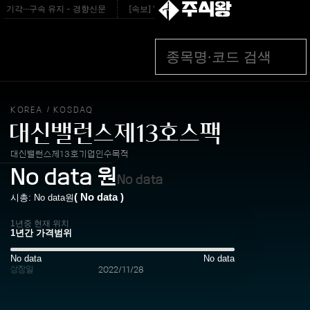
주식왕
각···구속 유지 - 경향신문
[속보] ’역대급 폭염’ 프로야구 주말까지 중단 - 연합
KOREA
KOSDAQ
/
대신밸런스제13호스팩
대신밸런스제13호기업인수목적
No data
원
No data
(
No data
)
시총:
No data
원
1년중 현재 위치
No data
No data
상장일
2022/11/28