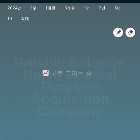
Daishin Balance
No.13 Special
차트 그리는 중...
Purpose
Acquisition
JS chart by amCharts
Company
JS chart by amCharts