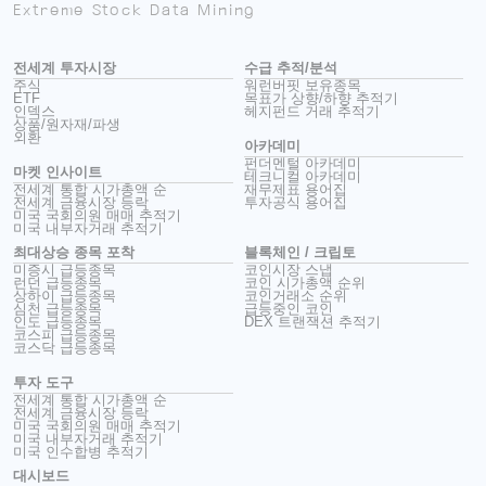
Extreme Stock Data Mining
전세계 투자시장
수급 추적/분석
주식
워런버핏 보유종목
ETF
목표가 상향/하향 추적기
인덱스
헤지펀드 거래 추적기
상품/원자재/파생
외환
아카데미
펀더멘털 아카데미
마켓 인사이트
테크니컬 아카데미
전세계 통합 시가총액 순
재무제표 용어집
전세계 금융시장 등락
투자공식 용어집
미국 국회의원 매매 추적기
미국 내부자거래 추적기
최대상승 종목 포착
블록체인 / 크립토
미증시 급등종목
코인시장 스냅
런던 급등종목
코인 시가총액 순위
상하이 급등종목
코인거래소 순위
심천 급등종목
급등중인 코인
인도 급등종목
DEX 트랜잭션 추적기
코스피 급등종목
코스닥 급등종목
투자 도구
전세계 통합 시가총액 순
전세계 금융시장 등락
미국 국회의원 매매 추적기
미국 내부자거래 추적기
미국 인수합병 추적기
대시보드