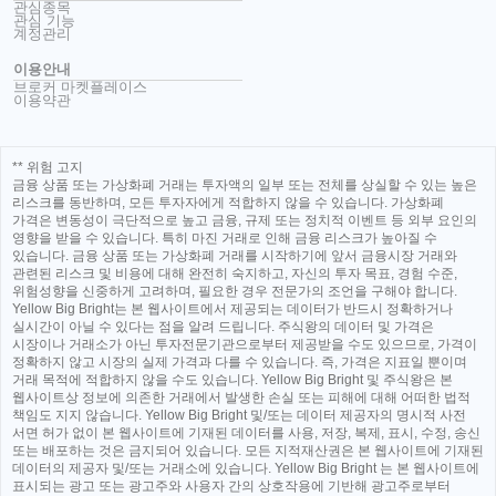
관심종목
관심 기능
계정관리
이용안내
브로커 마켓플레이스
이용약관
** 위험 고지
금융 상품 또는 가상화폐 거래는 투자액의 일부 또는 전체를 상실할 수 있는 높은
리스크를 동반하며, 모든 투자자에게 적합하지 않을 수 있습니다. 가상화폐
가격은 변동성이 극단적으로 높고 금융, 규제 또는 정치적 이벤트 등 외부 요인의
영향을 받을 수 있습니다. 특히 마진 거래로 인해 금융 리스크가 높아질 수
있습니다. 금융 상품 또는 가상화폐 거래를 시작하기에 앞서 금융시장 거래와
관련된 리스크 및 비용에 대해 완전히 숙지하고, 자신의 투자 목표, 경험 수준,
위험성향을 신중하게 고려하며, 필요한 경우 전문가의 조언을 구해야 합니다.
Yellow Big Bright는 본 웹사이트에서 제공되는 데이터가 반드시 정확하거나
실시간이 아닐 수 있다는 점을 알려 드립니다. 주식왕의 데이터 및 가격은
시장이나 거래소가 아닌 투자전문기관으로부터 제공받을 수도 있으므로, 가격이
정확하지 않고 시장의 실제 가격과 다를 수 있습니다. 즉, 가격은 지표일 뿐이며
거래 목적에 적합하지 않을 수도 있습니다. Yellow Big Bright 및 주식왕은 본
웹사이트상 정보에 의존한 거래에서 발생한 손실 또는 피해에 대해 어떠한 법적
책임도 지지 않습니다. Yellow Big Bright 및/또는 데이터 제공자의 명시적 사전
서면 허가 없이 본 웹사이트에 기재된 데이터를 사용, 저장, 복제, 표시, 수정, 송신
또는 배포하는 것은 금지되어 있습니다. 모든 지적재산권은 본 웹사이트에 기재된
데이터의 제공자 및/또는 거래소에 있습니다. Yellow Big Bright 는 본 웹사이트에
표시되는 광고 또는 광고주와 사용자 간의 상호작용에 기반해 광고주로부터