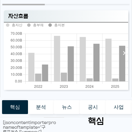
자산흐름
총자산
총부채
총자본
핵심
분석
뉴스
공시
사업
핵심
[jsoncontentimporterpro
nameoftemplate="구