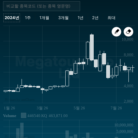
10,000
8,000
Megatouch Co.,
Ltd
6,000
4,000
JS chart by amCharts
2,000
1월 26
3월 26
5월 26
7월 26
Volume
446540.KQ
463,871.00
10,000,000
5,000,000
JS chart by amCharts
0