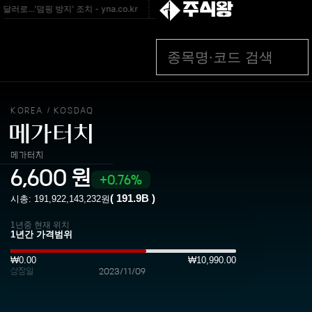
주식왕
로…'덤핑 방지' 조치 - yna.co.kr
[속보]하닉 ADR 4.9% 하락…나스닥 -0.1%
KOREA
KOSDAQ
/
메가터치
메가터치
6,600
원
0.76%
(
191.9B
)
시총:
191,922,143,232
원
1년중 현재 위치
₩0.00
₩10,990.00
상장일
2023/11/09