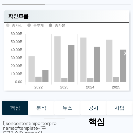
자산흐름
총자산
총부채
총자본
핵심
분석
뉴스
공시
사업
핵심
[jsoncontentimporterpro
nameoftemplate="구