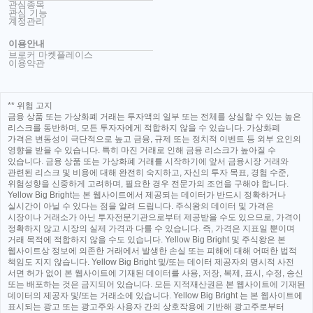
관심종목
관심 기능
계정관리
이용안내
브로커 마켓플레이스
이용약관
** 위험 고지
금융 상품 또는 가상화폐 거래는 투자액의 일부 또는 전체를 상실할 수 있는 높은
리스크를 동반하며, 모든 투자자에게 적합하지 않을 수 있습니다. 가상화폐
가격은 변동성이 극단적으로 높고 금융, 규제 또는 정치적 이벤트 등 외부 요인의
영향을 받을 수 있습니다. 특히 마진 거래로 인해 금융 리스크가 높아질 수
있습니다. 금융 상품 또는 가상화폐 거래를 시작하기에 앞서 금융시장 거래와
관련된 리스크 및 비용에 대해 완전히 숙지하고, 자신의 투자 목표, 경험 수준,
위험성향을 신중하게 고려하며, 필요한 경우 전문가의 조언을 구해야 합니다.
Yellow Big Bright는 본 웹사이트에서 제공되는 데이터가 반드시 정확하거나
실시간이 아닐 수 있다는 점을 알려 드립니다. 주식왕의 데이터 및 가격은
시장이나 거래소가 아닌 투자전문기관으로부터 제공받을 수도 있으므로, 가격이
정확하지 않고 시장의 실제 가격과 다를 수 있습니다. 즉, 가격은 지표일 뿐이며
거래 목적에 적합하지 않을 수도 있습니다. Yellow Big Bright 및 주식왕은 본
웹사이트상 정보에 의존한 거래에서 발생한 손실 또는 피해에 대해 어떠한 법적
책임도 지지 않습니다. Yellow Big Bright 및/또는 데이터 제공자의 명시적 사전
서면 허가 없이 본 웹사이트에 기재된 데이터를 사용, 저장, 복제, 표시, 수정, 송신
또는 배포하는 것은 금지되어 있습니다. 모든 지적재산권은 본 웹사이트에 기재된
데이터의 제공자 및/또는 거래소에 있습니다. Yellow Big Bright 는 본 웹사이트에
표시되는 광고 또는 광고주와 사용자 간의 상호작용에 기반해 광고주로부터