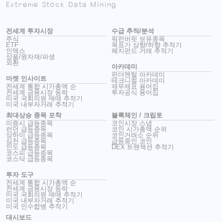
Extreme Stock Data Mining
전세계 투자시장
수급 추적/분석
주식
워런버핏 보유종목
ETF
목표가 상향/하향 추적기
인덱스
헤지펀드 거래 추적기
상품/원자재/파생
외환
아카데미
펀더멘털 아카데미
마켓 인사이트
테크니컬 아카데미
전세계 통합 시가총액 순
재무제표 용어집
전세계 금융시장 등락
투자공식 용어집
미국 국회의원 매매 추적기
미국 내부자거래 추적기
최대상승 종목 포착
블록체인 / 크립토
미증시 급등종목
코인시장 스냅
런던 급등종목
코인 시가총액 순위
상하이 급등종목
코인거래소 순위
심천 급등종목
급등중인 코인
인도 급등종목
DEX 트랜잭션 추적기
코스피 급등종목
코스닥 급등종목
투자 도구
전세계 통합 시가총액 순
전세계 금융시장 등락
미국 국회의원 매매 추적기
미국 내부자거래 추적기
미국 인수합병 추적기
대시보드