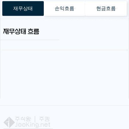
재무상태
손익흐름
현금흐름
재무상태 흐름
주식왕
| 주킹
JooKing.net