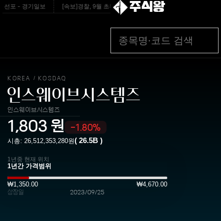
주식왕
선포 - 경기일보
[속보]경찰, 9월 초부터 ‘가족사건 상피제’ 전격 실시 - v.daum.ne
KOREA
KOSDAQ
/
인스웨이브시스템즈
인스웨이브시스템즈
1,803
원
-1.80%
(
26.5B
)
시총:
26,512,353,280
원
1년중 현재 위치
₩1,350.00
₩4,670.00
상장일
2023/09/25