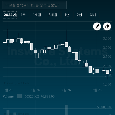
4,000
3,500
Inswave Systems
3,000
Co., Ltd.
2,500
2,000
1,500
JS chart by amCharts
1,000
1월 26
3월 26
5월 26
7월 26
Volume
450520.KQ
76,838.00
5,000,000
JS chart by amCharts
0