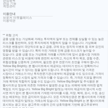
관심종목
관심 기능
계정관리
이용안내
브로커 마켓플레이스
이용약관
** 위험 고지
금융 상품 또는 가상화폐 거래는 투자액의 일부 또는 전체를 상실할 수 있는 높은
리스크를 동반하며, 모든 투자자에게 적합하지 않을 수 있습니다. 가상화폐
가격은 변동성이 극단적으로 높고 금융, 규제 또는 정치적 이벤트 등 외부 요인의
영향을 받을 수 있습니다. 특히 마진 거래로 인해 금융 리스크가 높아질 수
있습니다. 금융 상품 또는 가상화폐 거래를 시작하기에 앞서 금융시장 거래와
관련된 리스크 및 비용에 대해 완전히 숙지하고, 자신의 투자 목표, 경험 수준,
위험성향을 신중하게 고려하며, 필요한 경우 전문가의 조언을 구해야 합니다.
Yellow Big Bright는 본 웹사이트에서 제공되는 데이터가 반드시 정확하거나
실시간이 아닐 수 있다는 점을 알려 드립니다. 주식왕의 데이터 및 가격은
시장이나 거래소가 아닌 투자전문기관으로부터 제공받을 수도 있으므로, 가격이
정확하지 않고 시장의 실제 가격과 다를 수 있습니다. 즉, 가격은 지표일 뿐이며
거래 목적에 적합하지 않을 수도 있습니다. Yellow Big Bright 및 주식왕은 본
웹사이트상 정보에 의존한 거래에서 발생한 손실 또는 피해에 대해 어떠한 법적
책임도 지지 않습니다. Yellow Big Bright 및/또는 데이터 제공자의 명시적 사전
서면 허가 없이 본 웹사이트에 기재된 데이터를 사용, 저장, 복제, 표시, 수정, 송신
또는 배포하는 것은 금지되어 있습니다. 모든 지적재산권은 본 웹사이트에 기재된
데이터의 제공자 및/또는 거래소에 있습니다. Yellow Big Bright 는 본 웹사이트에
표시되는 광고 또는 광고주와 사용자 간의 상호작용에 기반해 광고주로부터