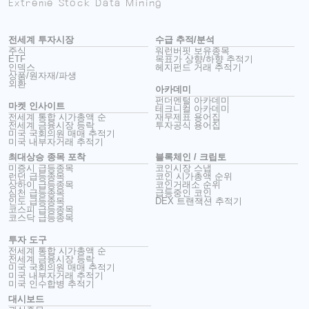
Extreme Stock Data Mining
전세계 투자시장
수급 추적/분석
주식
워런버핏 보유종목
ETF
목표가 상향/하향 추적기
인덱스
헤지펀드 거래 추적기
상품/원자재/파생
외환
아카데미
펀더멘털 아카데미
마켓 인사이트
테크니컬 아카데미
전세계 통합 시가총액 순
재무제표 용어집
전세계 금융시장 등락
투자공식 용어집
미국 국회의원 매매 추적기
미국 내부자거래 추적기
최대상승 종목 포착
블록체인 / 크립토
미증시 급등종목
코인시장 스냅
런던 급등종목
코인 시가총액 순위
상하이 급등종목
코인거래소 순위
심천 급등종목
급등중인 코인
인도 급등종목
DEX 트랜잭션 추적기
코스피 급등종목
코스닥 급등종목
투자 도구
전세계 통합 시가총액 순
전세계 금융시장 등락
미국 국회의원 매매 추적기
미국 내부자거래 추적기
미국 인수합병 추적기
대시보드