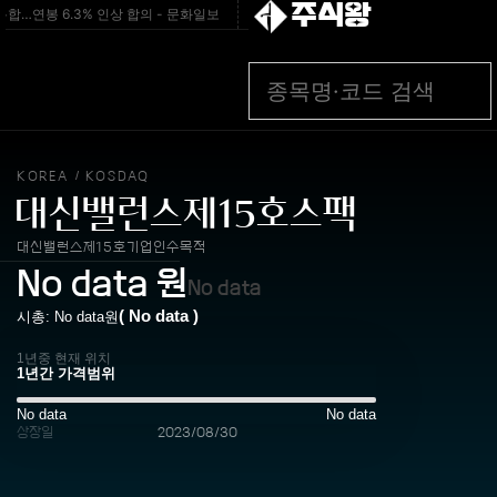
주식왕
…연봉 6.3% 인상 합의 - 문화일보
[속보]"드디어 나왔다" SK하이닉스 주당 37
KOREA
KOSDAQ
/
대신밸런스제15호스팩
대신밸런스제15호기업인수목적
No data
원
No data
(
No data
)
시총:
No data
원
1년중 현재 위치
No data
No data
상장일
2023/08/30