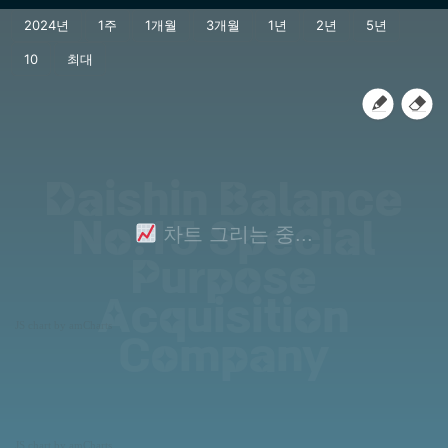
Daishin Balance
No.15 Special
차트 그리는 중...
Purpose
Acquisition
JS chart by amCharts
Company
JS chart by amCharts