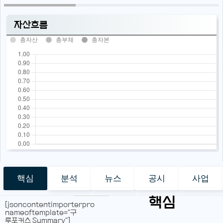
자산흐름
총자산
총부채
총자본
핵심
분석
뉴스
공시
사업
핵심
[jsoncontentimporterpro
nameoftemplate="구
루포커스 Summary"]