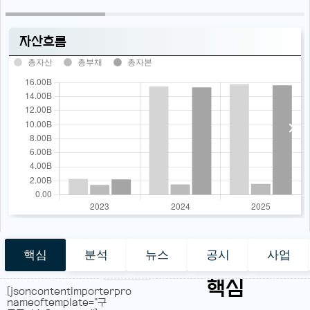
자산흐름
총자산
총부채
총자본
핵심
분석
뉴스
공시
사업
핵심
[jsoncontentimporterpro
nameoftemplate="구