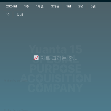
Yuanta 15
SPECIAL
차트 그리는 중...
PURPOSE
ACQUISITION
JS chart by amCharts
COMPANY
JS chart by amCharts