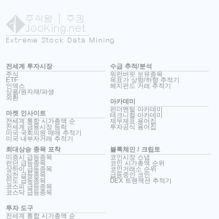
주식왕
| 주킹
JooKing.net
Extreme Stock Data Mining
전세계 투자시장
수급 추적/분석
주식
워런버핏 보유종목
ETF
목표가 상향/하향 추적기
인덱스
헤지펀드 거래 추적기
상품/원자재/파생
외환
아카데미
펀더멘털 아카데미
마켓 인사이트
테크니컬 아카데미
전세계 통합 시가총액 순
재무제표 용어집
전세계 금융시장 등락
투자공식 용어집
미국 국회의원 매매 추적기
미국 내부자거래 추적기
최대상승 종목 포착
블록체인 / 크립토
미증시 급등종목
코인시장 스냅
런던 급등종목
코인 시가총액 순위
상하이 급등종목
코인거래소 순위
심천 급등종목
급등중인 코인
인도 급등종목
DEX 트랜잭션 추적기
코스피 급등종목
코스닥 급등종목
투자 도구
전세계 통합 시가총액 순