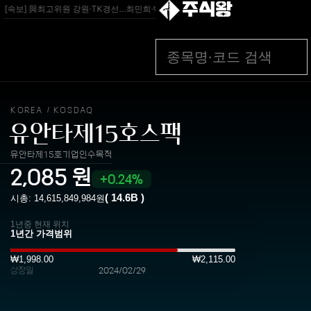
주식왕
[속보] 與최고위원 강원·TK경선…최민희·박선원·서미화·한민수·이성윤順 - 부산일보
KOREA
KOSDAQ
/
유안타제15호스팩
유안타제15호기업인수목적
2,085
원
0.24%
(
14.6B
)
시총:
14,615,849,984
원
1년중 현재 위치
₩1,998.00
₩2,115.00
상장일
2024/02/29