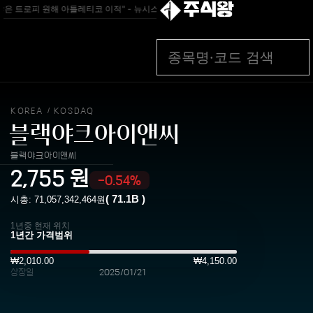
주식왕
은 트로피 원해 아틀레티코 이적" - 뉴시스
[속보]민주당 신임 인천시당위원장에 허종
KOREA
KOSDAQ
/
블랙야크아이앤씨
블랙야크아이앤씨
2,755
원
-0.54%
(
71.1B
)
시총:
71,057,342,464
원
1년중 현재 위치
₩2,010.00
₩4,150.00
상장일
2025/01/21