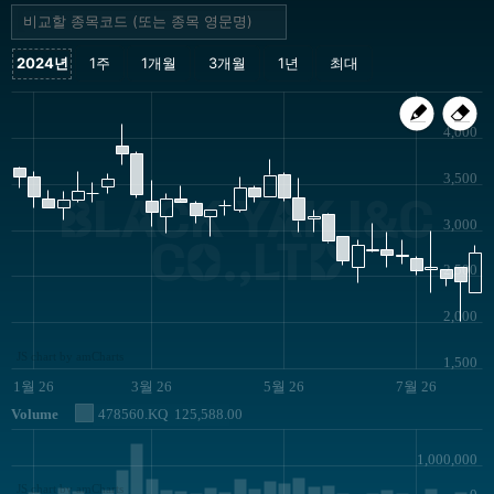
4,000
3,500
BLACK YAK I&C
3,000
CO.,LTD
2,500
2,000
JS chart by amCharts
1,500
1월 26
3월 26
5월 26
7월 26
Volume
478560.KQ
125,588.00
1,000,000
JS chart by amCharts
0