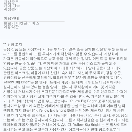
관심종목
관심 기능
계정관리
이용안내
브로커 마켓플레이스
이용약관
** 위험 고지
금융 상품 또는 가상화폐 거래는 투자액의 일부 또는 전체를 상실할 수 있는 높은
리스크를 동반하며, 모든 투자자에게 적합하지 않을 수 있습니다. 가상화폐
가격은 변동성이 극단적으로 높고 금융, 규제 또는 정치적 이벤트 등 외부 요인의
영향을 받을 수 있습니다. 특히 마진 거래로 인해 금융 리스크가 높아질 수
있습니다. 금융 상품 또는 가상화폐 거래를 시작하기에 앞서 금융시장 거래와
관련된 리스크 및 비용에 대해 완전히 숙지하고, 자신의 투자 목표, 경험 수준,
위험성향을 신중하게 고려하며, 필요한 경우 전문가의 조언을 구해야 합니다.
Yellow Big Bright는 본 웹사이트에서 제공되는 데이터가 반드시 정확하거나
실시간이 아닐 수 있다는 점을 알려 드립니다. 주식왕의 데이터 및 가격은
시장이나 거래소가 아닌 투자전문기관으로부터 제공받을 수도 있으므로, 가격이
정확하지 않고 시장의 실제 가격과 다를 수 있습니다. 즉, 가격은 지표일 뿐이며
거래 목적에 적합하지 않을 수도 있습니다. Yellow Big Bright 및 주식왕은 본
웹사이트상 정보에 의존한 거래에서 발생한 손실 또는 피해에 대해 어떠한 법적
책임도 지지 않습니다. Yellow Big Bright 및/또는 데이터 제공자의 명시적 사전
서면 허가 없이 본 웹사이트에 기재된 데이터를 사용, 저장, 복제, 표시, 수정, 송신
또는 배포하는 것은 금지되어 있습니다. 모든 지적재산권은 본 웹사이트에 기재된
데이터의 제공자 및/또는 거래소에 있습니다. Yellow Big Bright 는 본 웹사이트에
표시되는 광고 또는 광고주와 사용자 간의 상호작용에 기반해 광고주로부터