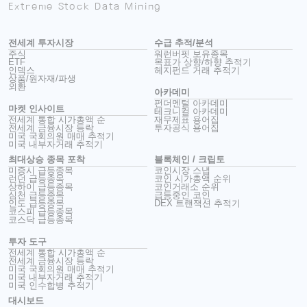
Extreme Stock Data Mining
전세계 투자시장
수급 추적/분석
주식
워런버핏 보유종목
ETF
목표가 상향/하향 추적기
인덱스
헤지펀드 거래 추적기
상품/원자재/파생
외환
아카데미
펀더멘털 아카데미
마켓 인사이트
테크니컬 아카데미
전세계 통합 시가총액 순
재무제표 용어집
전세계 금융시장 등락
투자공식 용어집
미국 국회의원 매매 추적기
미국 내부자거래 추적기
최대상승 종목 포착
블록체인 / 크립토
미증시 급등종목
코인시장 스냅
런던 급등종목
코인 시가총액 순위
상하이 급등종목
코인거래소 순위
심천 급등종목
급등중인 코인
인도 급등종목
DEX 트랜잭션 추적기
코스피 급등종목
코스닥 급등종목
투자 도구
전세계 통합 시가총액 순
전세계 금융시장 등락
미국 국회의원 매매 추적기
미국 내부자거래 추적기
미국 인수합병 추적기
대시보드