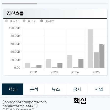
자산흐름
총자산
총부채
총자본
핵심
분석
뉴스
공시
사업
핵심
[jsoncontentimporterpro
nameoftemplate="구