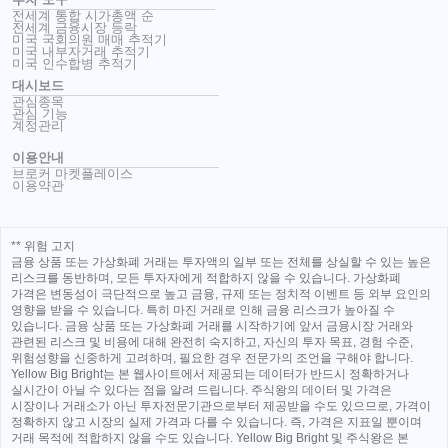
전세계 통합 시가총액 순
전세계 금융시장 등락
미국 국회의원 매매 추적기
미국 내부자거래 추적기
미국 인수합병 추적기
대시보드
관심종목
관심 기능
계정관리
이용안내
브로커 마켓플레이스
이용약관
** 위험 고지
금융 상품 또는 가상화폐 거래는 투자액의 일부 또는 전체를 상실할 수 있는 높은
리스크를 동반하며, 모든 투자자에게 적합하지 않을 수 있습니다. 가상화폐
가격은 변동성이 극단적으로 높고 금융, 규제 또는 정치적 이벤트 등 외부 요인의
영향을 받을 수 있습니다. 특히 마진 거래로 인해 금융 리스크가 높아질 수
있습니다. 금융 상품 또는 가상화폐 거래를 시작하기에 앞서 금융시장 거래와
관련된 리스크 및 비용에 대해 완전히 숙지하고, 자신의 투자 목표, 경험 수준,
위험성향을 신중하게 고려하며, 필요한 경우 전문가의 조언을 구해야 합니다.
Yellow Big Bright는 본 웹사이트에서 제공되는 데이터가 반드시 정확하거나
실시간이 아닐 수 있다는 점을 알려 드립니다. 주식왕의 데이터 및 가격은
시장이나 거래소가 아닌 투자전문기관으로부터 제공받을 수도 있으므로, 가격이
정확하지 않고 시장의 실제 가격과 다를 수 있습니다. 즉, 가격은 지표일 뿐이며
거래 목적에 적합하지 않을 수도 있습니다. Yellow Big Bright 및 주식왕은 본