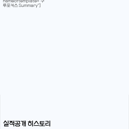
nameoftemplate="구
루포커스 Summary"]
실적공개 히스토리