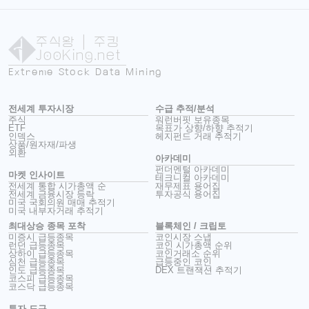
주식왕
| 주킹
JooKing.net
Extreme Stock Data Mining
전세계 투자시장
수급 추적/분석
주식
워런버핏 보유종목
ETF
목표가 상향/하향 추적기
인덱스
헤지펀드 거래 추적기
상품/원자재/파생
외환
아카데미
펀더멘털 아카데미
마켓 인사이트
테크니컬 아카데미
전세계 통합 시가총액 순
재무제표 용어집
전세계 금융시장 등락
투자공식 용어집
미국 국회의원 매매 추적기
미국 내부자거래 추적기
최대상승 종목 포착
블록체인 / 크립토
미증시 급등종목
코인시장 스냅
런던 급등종목
코인 시가총액 순위
상하이 급등종목
코인거래소 순위
심천 급등종목
급등중인 코인
인도 급등종목
DEX 트랜잭션 추적기
코스피 급등종목
코스닥 급등종목
투자 도구