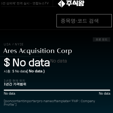
주식왕
사건 상피제’ 전격 실시 - 연합뉴스TV
[속보] 서울 노원 40.2도‥올여름 서울 최고 
프로 모드
USA
NYSE
/
Ares Acquisition Corp
$
No data
No data
(
No data
)
시총: $
No data
1년중 현재 위치
No data
No data
[jsoncontentimporterpro nameoftemplate="FMP : Company
Profile"]