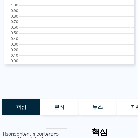
핵심
분석
뉴스
지
핵심
[jsoncontentimporterpro