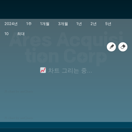
Ares Acquisi
tion Corp
차트 그리는 중...
JS chart by amCharts
JS chart by amCharts