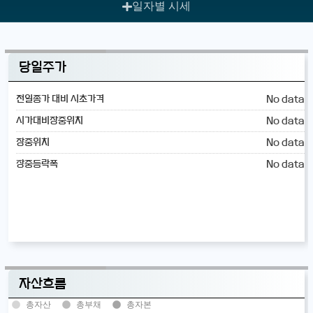
일자별 시세
당일주가
No data
전일종가 대비 시초가격
No data
시가대비장중위치
No data
장중위치
No data
장중등락폭
자산흐름
총자산
총부채
총자본