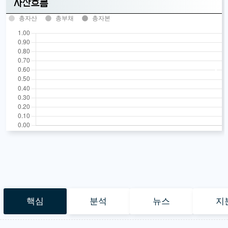
자산흐름
총자산
총부채
총자본
핵심
분석
뉴스
지