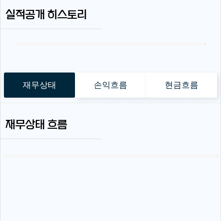
실적공개 히스토리
재무상태
손익흐름
현금흐름
재무상태 흐름