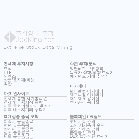
주식왕
| 주킹
JooKing.net
Extreme Stock Data Mining
전세계 투자시장
수급 추적/분석
주식
워런버핏 보유종목
ETF
목표가 상향/하향 추적기
인덱스
헤지펀드 거래 추적기
상품/원자재/파생
외환
아카데미
펀더멘털 아카데미
마켓 인사이트
테크니컬 아카데미
전세계 통합 시가총액 순
재무제표 용어집
전세계 금융시장 등락
투자공식 용어집
미국 국회의원 매매 추적기
미국 내부자거래 추적기
최대상승 종목 포착
블록체인 / 크립토
미증시 급등종목
코인시장 스냅
런던 급등종목
코인 시가총액 순위
상하이 급등종목
코인거래소 순위
심천 급등종목
급등중인 코인
인도 급등종목
DEX 트랜잭션 추적기