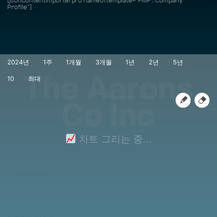
[jsoncontentimporterpro nameoftemplate="FMP : Company
Profile"]
The Aarons
Co Inc
차트 그리는 중...
JS chart by amCharts
JS chart by amCharts