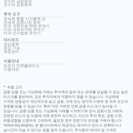
코스피 급등종목
코스닥 급등종목
투자 도구
전세계 통합 시가총액 순
전세계 금융시장 등락
미국 국회의원 매매 추적기
미국 내부자거래 추적기
미국 인수합병 추적기
대시보드
관심종목
관심 기능
계정관리
이용안내
브로커 마켓플레이스
이용약관
** 위험 고지
금융 상품 또는 가상화폐 거래는 투자액의 일부 또는 전체를 상실할 수 있는 높은
리스크를 동반하며, 모든 투자자에게 적합하지 않을 수 있습니다. 가상화폐
가격은 변동성이 극단적으로 높고 금융, 규제 또는 정치적 이벤트 등 외부 요인의
영향을 받을 수 있습니다. 특히 마진 거래로 인해 금융 리스크가 높아질 수
있습니다. 금융 상품 또는 가상화폐 거래를 시작하기에 앞서 금융시장 거래와
관련된 리스크 및 비용에 대해 완전히 숙지하고, 자신의 투자 목표, 경험 수준,
위험성향을 신중하게 고려하며, 필요한 경우 전문가의 조언을 구해야 합니다.
Yellow Big Bright는 본 웹사이트에서 제공되는 데이터가 반드시 정확하거나
실시간이 아닐 수 있다는 점을 알려 드립니다. 주식왕의 데이터 및 가격은