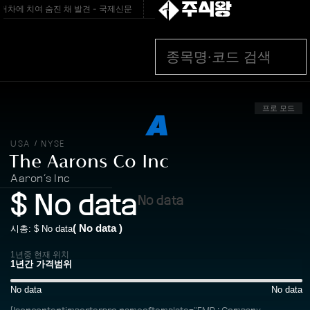
주식왕
차에 치여 숨진 채 발견 - 국제신문
[속보] 강릉 시간당 70㎜ 넘는 폭우…침수 피
프로 모드
USA
NYSE
/
The Aarons Co Inc
Aaron’s Inc
$
No data
No data
(
No data
)
시총: $
No data
1년중 현재 위치
No data
No data