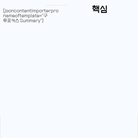
핵심
[jsoncontentimporterpro
nameoftemplate="구
루포커스 Summary"]