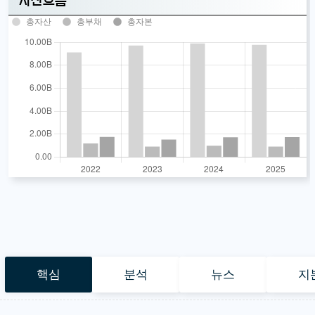
자산흐름
총자산
총부채
총자본
핵심
분석
뉴스
지