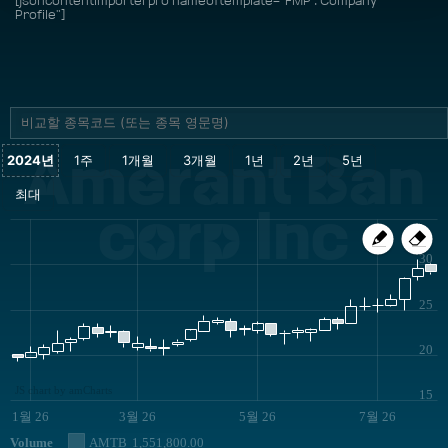
[jsoncontentimporterpro nameoftemplate="FMP : Company
Profile"]
Amerant Ban
corp Inc
30
25
20
JS chart by amCharts
15
1월 26
3월 26
5월 26
7월 26
Volume
AMTB
1,551,800.00