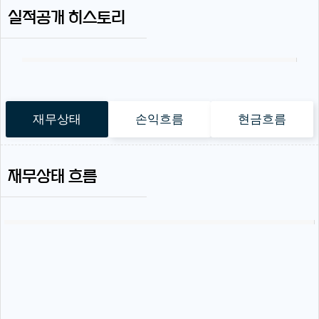
실적공개 히스토리
재무상태
손익흐름
현금흐름
재무상태 흐름