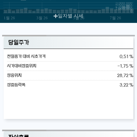
3,000,000
2,000,000
1,000,000
JS chart by amCharts
0
일자별 시세
1월 26
3월 26
5월 26
7월 26
당일주가
0.51 %
전일종가 대비 시초가격
-1.75 %
시가대비장중위치
28.72 %
장중위치
3.22 %
장중등락폭