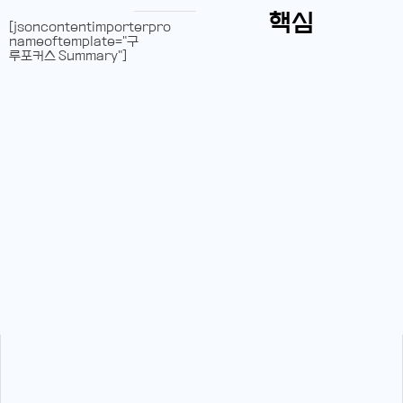
핵심
[jsoncontentimporterpro
nameoftemplate="구
루포커스 Summary"]