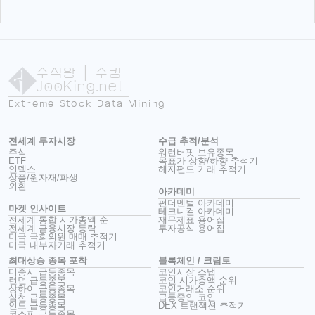
주식왕
| 주킹
JooKing.net
Extreme Stock Data Mining
전세계 투자시장
수급 추적/분석
주식
워런버핏 보유종목
ETF
목표가 상향/하향 추적기
인덱스
헤지펀드 거래 추적기
상품/원자재/파생
외환
아카데미
펀더멘털 아카데미
마켓 인사이트
테크니컬 아카데미
전세계 통합 시가총액 순
재무제표 용어집
전세계 금융시장 등락
투자공식 용어집
미국 국회의원 매매 추적기
미국 내부자거래 추적기
최대상승 종목 포착
블록체인 / 크립토
미증시 급등종목
코인시장 스냅
런던 급등종목
코인 시가총액 순위
상하이 급등종목
코인거래소 순위
심천 급등종목
급등중인 코인
인도 급등종목
DEX 트랜잭션 추적기
코스피 급등종목