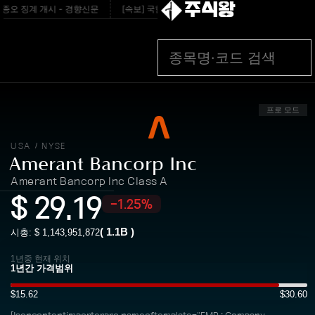
주식왕
종오 징계 개시 - 경향신문
[속보] 국힘 윤리위, '돌려차기 발언' 서범수·진종오 징
프로 모드
USA
NYSE
/
Amerant Bancorp Inc
Amerant Bancorp Inc Class A
$
29.19
-1.25%
(
1.1B
)
시총: $
1,143,951,872
1년중 현재 위치
$15.62
$30.60