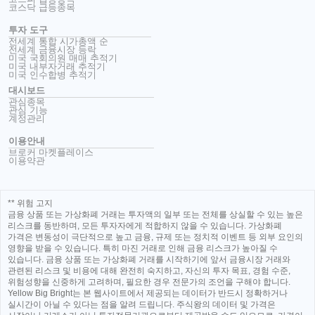
코스닥 급등종목
투자 도구
전세계 통합 시가총액 순
전세계 금융시장 등락
미국 국회의원 매매 추적기
미국 내부자거래 추적기
미국 인수합병 추적기
대시보드
관심종목
관심 기능
계정관리
이용안내
브로커 마켓플레이스
이용약관
** 위험 고지
금융 상품 또는 가상화폐 거래는 투자액의 일부 또는 전체를 상실할 수 있는 높은
리스크를 동반하며, 모든 투자자에게 적합하지 않을 수 있습니다. 가상화폐
가격은 변동성이 극단적으로 높고 금융, 규제 또는 정치적 이벤트 등 외부 요인의
영향을 받을 수 있습니다. 특히 마진 거래로 인해 금융 리스크가 높아질 수
있습니다. 금융 상품 또는 가상화폐 거래를 시작하기에 앞서 금융시장 거래와
관련된 리스크 및 비용에 대해 완전히 숙지하고, 자신의 투자 목표, 경험 수준,
위험성향을 신중하게 고려하며, 필요한 경우 전문가의 조언을 구해야 합니다.
Yellow Big Bright는 본 웹사이트에서 제공되는 데이터가 반드시 정확하거나
실시간이 아닐 수 있다는 점을 알려 드립니다. 주식왕의 데이터 및 가격은