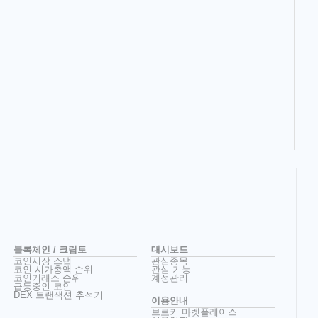
블록체인 / 크립토
대시보드
코인시장 스냅
관심종목
코인 시가총액 순위
관심 기능
코인거래소 순위
계정관리
급등중인 코인
DEX 트랜잭션 추적기
이용안내
브로커 마켓플레이스