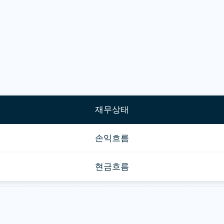
재무상태
손익흐름
현금흐름