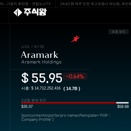
가중치 未반영 - 연합뉴스TV
[속보] 與 제주·인천 최고위원서 박선원, 최민희에 역전
주식왕
프로 모드
USA
NYSE
/
Aramark
Aramark Holdings
$
55.95
-0.64%
시총: $
14,712,252,416
(
14.7B
)
1년중 현재 위치
$35.07
$58.68
[jsoncontentimporterpro nameoftemplate="FMP :
Company Profile"]