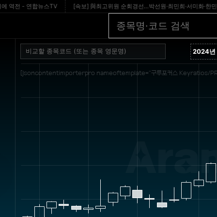
 - 연합뉴스TV
[속보] 與최고위원 순회경선…박선원·최민희·서미화·한민수·김용順 - 
[jsoncontentimporterpro nameoftemplate="구루포커스 Keyratios/PR
Ara