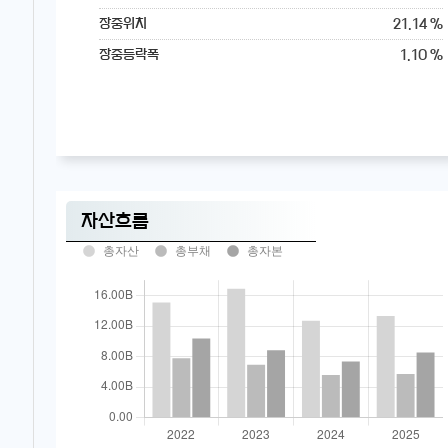
21.14 %
장중위치
1.10 %
장중등락폭
자산흐름
총자산
총부채
총자본