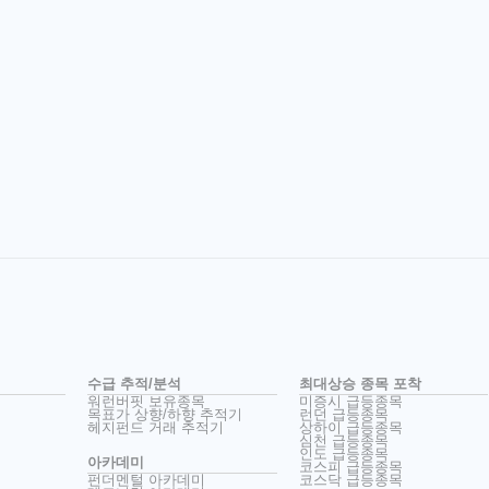
수급 추적/분석
최대상승 종목 포착
워런버핏 보유종목
미증시 급등종목
목표가 상향/하향 추적기
런던 급등종목
헤지펀드 거래 추적기
상하이 급등종목
심천 급등종목
인도 급등종목
아카데미
코스피 급등종목
펀더멘털 아카데미
코스닥 급등종목