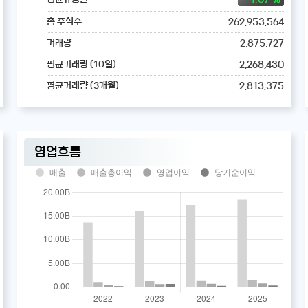
262,953,564
총 주식수
2,875,727
거래량
2,268,430
평균거래량 (10일)
2,813,375
평균거래량 (3개월)
영업흐름
매출
매출총이익
영업이익
당기순이익