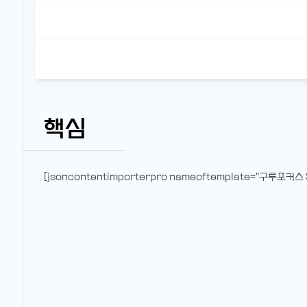
핵심
[jsoncontentimporterpro nameoftemplate="구루포커스 