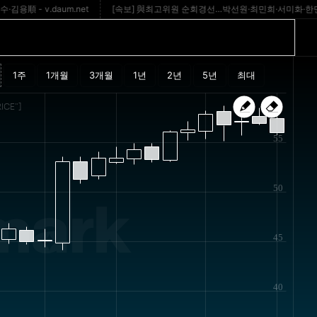
v.daum.net
[속보] 與최고위원 순회경선…박선원·최민희·서미화·한민수·김
ICE"]
55
50
mark
45
40