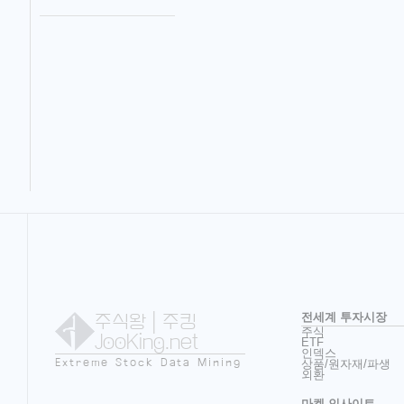
주식왕
| 주킹
전세계 투자시장
주식
JooKing.net
ETF
인덱스
Extreme Stock Data Mining
상품/원자재/파생
외환
마켓 인사이트