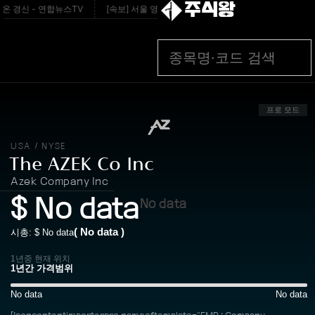
주식왕
온 경신 - 연합뉴스TV
[속보] 서울 영등포구 40도 찍었다...금요일 폭염 ‘절정’ - 
프로 모드
USA
NYSE
/
The AZEK Co Inc
Azek Company Inc
$
No data
No data
(
No data
)
시총: $
No data
1년중 현재 위치
No data
No data