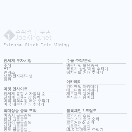
주식왕
| 주킹
JooKing.net
Extreme Stock Data Mining
전세계 투자시장
수급 추적/분석
주식
워런버핏 보유종목
ETF
목표가 상향/하향 추적기
인덱스
헤지펀드 거래 추적기
상품/원자재/파생
외환
아카데미
펀더멘털 아카데미
마켓 인사이트
테크니컬 아카데미
전세계 통합 시가총액 순
재무제표 용어집
전세계 금융시장 등락
투자공식 용어집
미국 국회의원 매매 추적기
미국 내부자거래 추적기
최대상승 종목 포착
블록체인 / 크립토
미증시 급등종목
코인시장 스냅
런던 급등종목
코인 시가총액 순위
상하이 급등종목
코인거래소 순위
심천 급등종목
급등중인 코인
인도 급등종목
DEX 트랜잭션 추적기