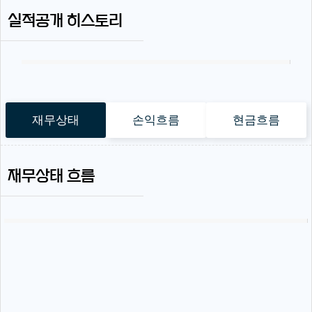
실적공개 히스토리
재무상태
손익흐름
현금흐름
재무상태 흐름