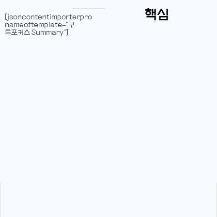
핵심
[jsoncontentimporterpro
nameoftemplate="구
루포커스 Summary"]