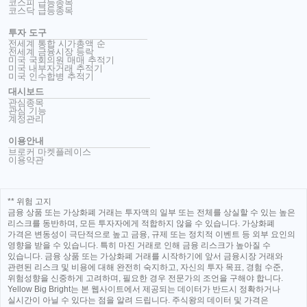
코스피 급등종목
코스닥 급등종목
투자 도구
전세계 통합 시가총액 순
전세계 금융시장 등락
미국 국회의원 매매 추적기
미국 내부자거래 추적기
미국 인수합병 추적기
대시보드
관심종목
관심 기능
계정관리
이용안내
브로커 마켓플레이스
이용약관
** 위험 고지
금융 상품 또는 가상화폐 거래는 투자액의 일부 또는 전체를 상실할 수 있는 높은
리스크를 동반하며, 모든 투자자에게 적합하지 않을 수 있습니다. 가상화폐
가격은 변동성이 극단적으로 높고 금융, 규제 또는 정치적 이벤트 등 외부 요인의
영향을 받을 수 있습니다. 특히 마진 거래로 인해 금융 리스크가 높아질 수
있습니다. 금융 상품 또는 가상화폐 거래를 시작하기에 앞서 금융시장 거래와
관련된 리스크 및 비용에 대해 완전히 숙지하고, 자신의 투자 목표, 경험 수준,
위험성향을 신중하게 고려하며, 필요한 경우 전문가의 조언을 구해야 합니다.
Yellow Big Bright는 본 웹사이트에서 제공되는 데이터가 반드시 정확하거나
실시간이 아닐 수 있다는 점을 알려 드립니다. 주식왕의 데이터 및 가격은