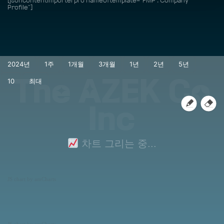
[jsoncontentimporterpro nameoftemplate="FMP : Company
Profile"]
The AZEK Co
Inc
차트 그리는 중...
JS chart by amCharts
JS chart by amCharts