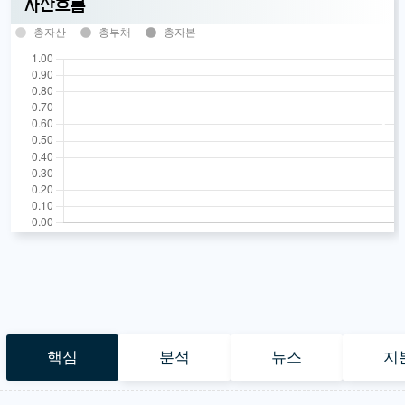
자산흐름
총자산
총부채
총자본
핵심
분석
뉴스
지