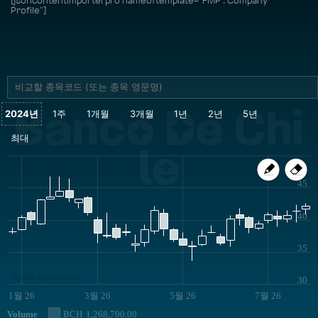
[jsoncontentimporterpro nameoftemplate="FMP : Company
Profile"]
Banco De Chi
le
45
40
35
JS chart by amCharts
30
1월 26
3월 26
5월 26
7월 26
Volume
BCH
1,268,700.00