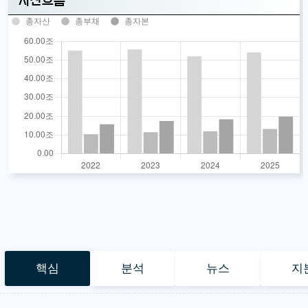
자산흐름
총자산
총부채
총자본
핵심
분석
뉴스
지