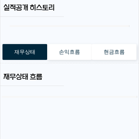
실적공개 히스토리
재무상태
손익흐름
현금흐름
재무상태 흐름