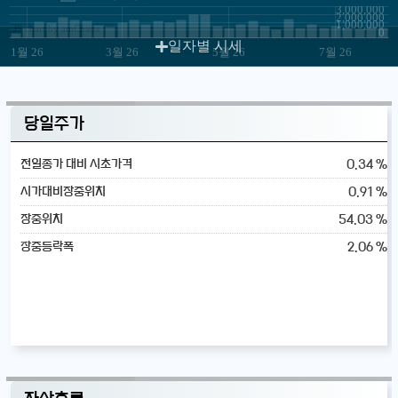
3,000,000
2,000,000
1,000,000
JS chart by amCharts
0
일자별 시세
1월 26
3월 26
5월 26
7월 26
당일주가
0.34 %
전일종가 대비 시초가격
0.91 %
시가대비장중위치
54.03 %
장중위치
2.06 %
장중등락폭