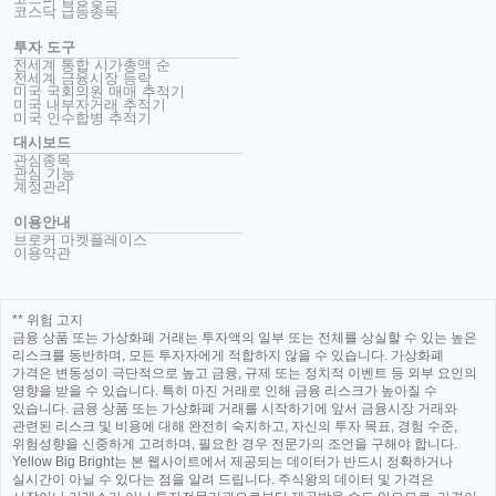
코스닥 급등종목
투자 도구
전세계 통합 시가총액 순
전세계 금융시장 등락
미국 국회의원 매매 추적기
미국 내부자거래 추적기
미국 인수합병 추적기
대시보드
관심종목
관심 기능
계정관리
이용안내
브로커 마켓플레이스
이용약관
** 위험 고지
금융 상품 또는 가상화폐 거래는 투자액의 일부 또는 전체를 상실할 수 있는 높은
리스크를 동반하며, 모든 투자자에게 적합하지 않을 수 있습니다. 가상화폐
가격은 변동성이 극단적으로 높고 금융, 규제 또는 정치적 이벤트 등 외부 요인의
영향을 받을 수 있습니다. 특히 마진 거래로 인해 금융 리스크가 높아질 수
있습니다. 금융 상품 또는 가상화폐 거래를 시작하기에 앞서 금융시장 거래와
관련된 리스크 및 비용에 대해 완전히 숙지하고, 자신의 투자 목표, 경험 수준,
위험성향을 신중하게 고려하며, 필요한 경우 전문가의 조언을 구해야 합니다.
Yellow Big Bright는 본 웹사이트에서 제공되는 데이터가 반드시 정확하거나
실시간이 아닐 수 있다는 점을 알려 드립니다. 주식왕의 데이터 및 가격은