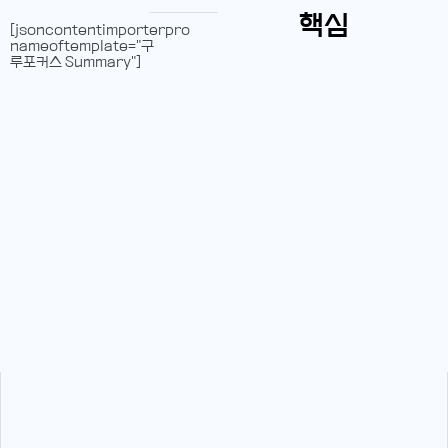
핵심
[jsoncontentimporterpro
nameoftemplate="구
루포커스 Summary"]