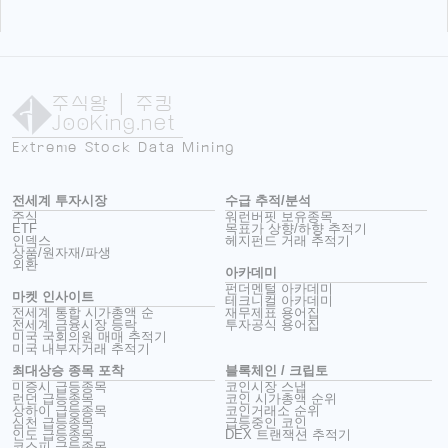
주식왕
| 주킹
JooKing.net
Extreme Stock Data Mining
전세계 투자시장
수급 추적/분석
주식
워런버핏 보유종목
ETF
목표가 상향/하향 추적기
인덱스
헤지펀드 거래 추적기
상품/원자재/파생
외환
아카데미
펀더멘털 아카데미
마켓 인사이트
테크니컬 아카데미
전세계 통합 시가총액 순
재무제표 용어집
전세계 금융시장 등락
투자공식 용어집
미국 국회의원 매매 추적기
미국 내부자거래 추적기
최대상승 종목 포착
블록체인 / 크립토
미증시 급등종목
코인시장 스냅
런던 급등종목
코인 시가총액 순위
상하이 급등종목
코인거래소 순위
심천 급등종목
급등중인 코인
인도 급등종목
DEX 트랜잭션 추적기
코스피 급등종목