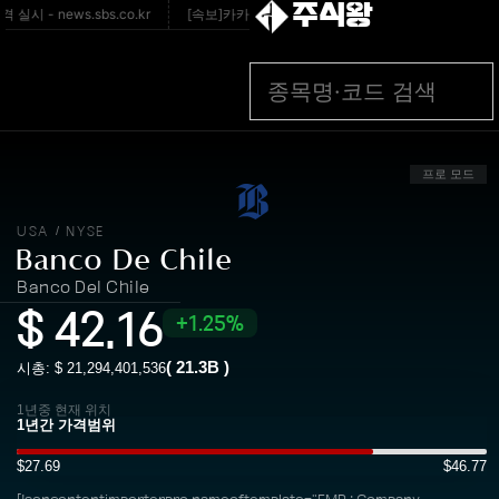
주식왕
 - news.sbs.co.kr
[속보]카카오, 3개월만에 노사갈등 봉합…연봉 6.3% 인
프로 모드
USA
NYSE
/
Banco De Chile
Banco Del Chile
$
42.16
1.25%
(
21.3B
)
시총: $
21,294,401,536
1년중 현재 위치
$27.69
$46.77