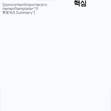
핵심
[jsoncontentimporterpro
nameoftemplate="구
루포커스 Summary"]