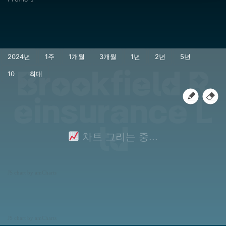
Brookfield R
einsurance L
td
차트 그리는 중...
JS chart by amCharts
JS chart by amCharts