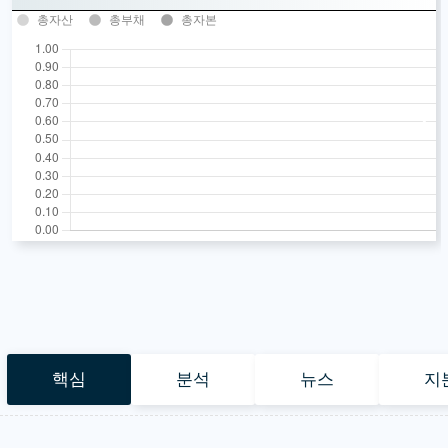
총자산
총부채
총자본
핵심
분석
뉴스
지