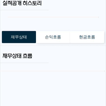
실적공개 히스토리
재무상태
손익흐름
현금흐름
재무상태 흐름