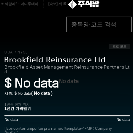
주식왕
 봐달라" - 머니투데이
[속보] 제15호 태풍 `찬홈` 북상 중…일본 관통 후 우리
프로 모드
USA
NYSE
/
Brookfield Reinsurance Ltd
Brookfield Asset Management Reinsurance Partners Lt
d
$
No data
No data
(
No data
)
시총: $
No data
1년중 현재 위치
No data
No data
[jsoncontentimporterpro nameoftemplate="FMP : Company
Profile"]