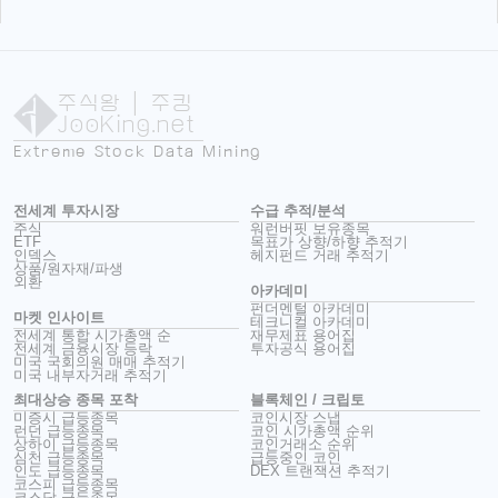
주식왕
| 주킹
JooKing.net
Extreme Stock Data Mining
전세계 투자시장
수급 추적/분석
주식
워런버핏 보유종목
ETF
목표가 상향/하향 추적기
인덱스
헤지펀드 거래 추적기
상품/원자재/파생
외환
아카데미
펀더멘털 아카데미
마켓 인사이트
테크니컬 아카데미
전세계 통합 시가총액 순
재무제표 용어집
전세계 금융시장 등락
투자공식 용어집
미국 국회의원 매매 추적기
미국 내부자거래 추적기
최대상승 종목 포착
블록체인 / 크립토
미증시 급등종목
코인시장 스냅
런던 급등종목
코인 시가총액 순위
상하이 급등종목
코인거래소 순위
심천 급등종목
급등중인 코인
인도 급등종목
DEX 트랜잭션 추적기
코스피 급등종목
코스닥 급등종목