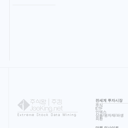
주식왕
| 주킹
전세계 투자시장
주식
JooKing.net
ETF
인덱스
Extreme Stock Data Mining
상품/원자재/파생
외환
마켓 인사이트