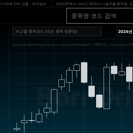
에 단비 선물 - 부산일보
[속보]中회사 가려고 SK하닉 기술유출 前직원, 징역 1년
[jsoncontentimporterpro nameoftemplate="구루포커스 Keyratios/PR
Borr Dri