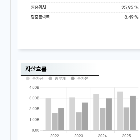
25.95 %
장중위치
3.49 %
장중등락폭
자산흐름
총자산
총부채
총자본