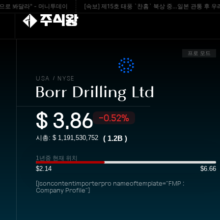
달라" - 머니투데이
[속보] 제15호 태풍 `찬홈` 북상 중…일본 관통 후 우리나라
주식왕
프로 모드
USA
NYSE
/
Borr Drilling Ltd
$
3.86
-0.52%
시총: $
1,191,530,752
(
1.2B
)
1년중 현재 위치
$2.14
$6.66
[jsoncontentimporterpro nameoftemplate="FMP :
Company Profile"]