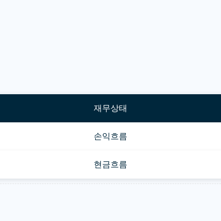
재무상태
손익흐름
현금흐름