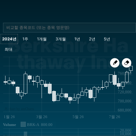
Berkshire Ha
thaway Inc
780,000
760,000
740,000
720,000
700,000
JS chart by amCharts
680,000
1월 26
3월 26
5월 26
7월 26
Volume
BRK-A
800.00
20,000
10,000
JS chart by amCharts