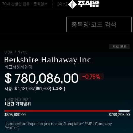
주식왕
70대 간병인 집유 - 문화일보
[속보] 태풍 ‘찬홈’ 일본 뚫고 동해 진입...폭염 기세
프로 모드
USA
NYSE
/
Berkshire Hathaway Inc
버크셔해서웨이
$
780,086.00
-0.75%
(
1.1조
)
시총: $
1,121,687,961,600
1년중 현재 위치
$695,680.00
$788,295.00
[jsoncontentimporterpro nameoftemplate="FMP : Company
Profile"]