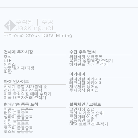
주식왕
| 주킹
JooKing.net
Extreme Stock Data Mining
전세계 투자시장
수급 추적/분석
주식
워런버핏 보유종목
ETF
목표가 상향/하향 추적기
인덱스
헤지펀드 거래 추적기
상품/원자재/파생
외환
아카데미
펀더멘털 아카데미
마켓 인사이트
테크니컬 아카데미
전세계 통합 시가총액 순
재무제표 용어집
전세계 금융시장 등락
투자공식 용어집
미국 국회의원 매매 추적기
미국 내부자거래 추적기
최대상승 종목 포착
블록체인 / 크립토
미증시 급등종목
코인시장 스냅
런던 급등종목
코인 시가총액 순위
상하이 급등종목
코인거래소 순위
심천 급등종목
급등중인 코인
인도 급등종목
DEX 트랜잭션 추적기
코스피 급등종목
코스닥 급등종목