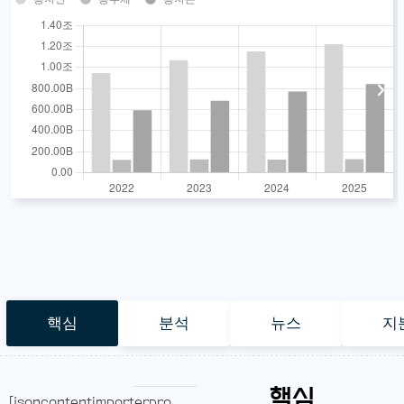
핵심
분석
뉴스
지
핵심
[jsoncontentimporterpro