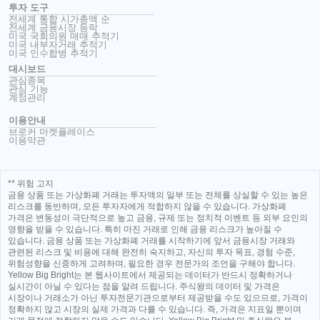
투자 도구
전세계 통합 시가총액 순
전세계 금융시장 등락
미국 국회의원 매매 추적기
미국 내부자거래 추적기
미국 인수합병 추적기
대시보드
관심종목
관심 기능
계정관리
이용안내
브로커 마켓플레이스
이용약관
** 위험 고지
금융 상품 또는 가상화폐 거래는 투자액의 일부 또는 전체를 상실할 수 있는 높은
리스크를 동반하며, 모든 투자자에게 적합하지 않을 수 있습니다. 가상화폐
가격은 변동성이 극단적으로 높고 금융, 규제 또는 정치적 이벤트 등 외부 요인의
영향을 받을 수 있습니다. 특히 마진 거래로 인해 금융 리스크가 높아질 수
있습니다. 금융 상품 또는 가상화폐 거래를 시작하기에 앞서 금융시장 거래와
관련된 리스크 및 비용에 대해 완전히 숙지하고, 자신의 투자 목표, 경험 수준,
위험성향을 신중하게 고려하며, 필요한 경우 전문가의 조언을 구해야 합니다.
Yellow Big Bright는 본 웹사이트에서 제공되는 데이터가 반드시 정확하거나
실시간이 아닐 수 있다는 점을 알려 드립니다. 주식왕의 데이터 및 가격은
시장이나 거래소가 아닌 투자전문기관으로부터 제공받을 수도 있으므로, 가격이
정확하지 않고 시장의 실제 가격과 다를 수 있습니다. 즉, 가격은 지표일 뿐이며