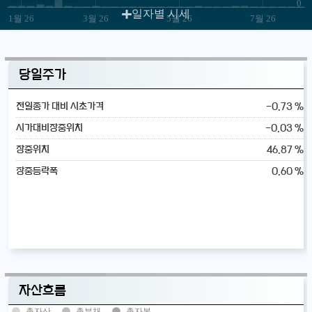
0
일자별 시세
1월 26
3월 26
5월 26
7월 26
당일주가
-0.73 %
전일종가 대비 시초가격
-0.03 %
시가대비장중위치
46.87 %
장중위치
0.60 %
장중등락폭
자산흐름
총자산
총부채
총자본