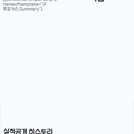
nameoftemplate="구
루포커스 Summary"]
실적공개 히스토리