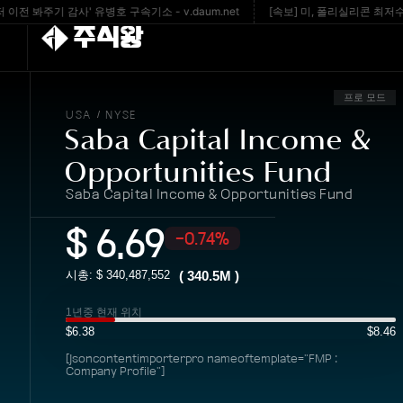
봐주기 감사' 유병호 구속기소 - v.daum.net
[속보] 미, 폴리실리콘 최저수입가 1
주식왕
프로 모드
USA
NYSE
/
Saba Capital Income &
Opportunities Fund
Saba Capital Income & Opportunities Fund
$
6.69
-0.74%
시총: $
340,487,552
(
340.5M
)
1년중 현재 위치
$6.38
$8.46
[jsoncontentimporterpro nameoftemplate="FMP :
Company Profile"]