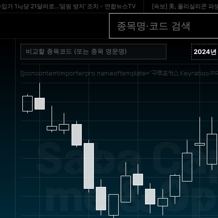
㎏당 21달러로…’덤핑 방지’ 조치 - 연합뉴스TV
[속보] 美, 폴리실리콘 파생제품에 1
[jsoncontentimporterpro nameoftemplate="구루포커스 Keyratios/PR
Saba Cap
me & Opp