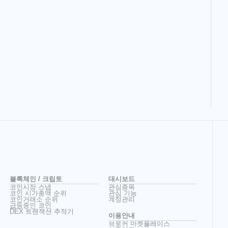
블록체인 / 크립토
대시보드
코인시장 스냅
관심종목
코인 시가총액 순위
관심 기능
코인거래소 순위
계정관리
급등중인 코인
DEX 트랜잭션 추적기
이용안내
브로커 마켓플레이스