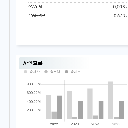
0.00 %
장중위치
0.67 %
장중등락폭
자산흐름
총자산
총부채
총자본