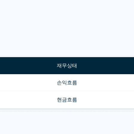
재무상태
손익흐름
현금흐름