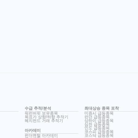
수급 추적/분석
최대상승 종목 포착
워런버핏 보유종목
미증시 급등종목
목표가 상향/하향 추적기
런던 급등종목
헤지펀드 거래 추적기
상하이 급등종목
심천 급등종목
인도 급등종목
아카데미
코스피 급등종목
펀더멘털 아카데미
코스닥 급등종목