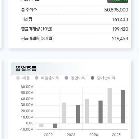
50,895,000
총 주식수
161,433
거래량
199,420
평균거래량 (10일)
216,453
평균거래량 (3개월)
영업흐름
매출
매출총이익
영업이익
당기순이익