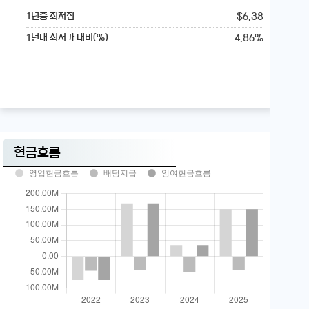
$6.38
1년중 최저점
4.86%
1년내 최저가 대비(%)
현금흐름
영업현금흐름
배당지급
잉여현금흐름