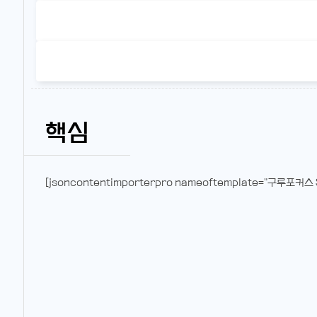
핵심
[jsoncontentimporterpro nameoftemplate="구루포커스 