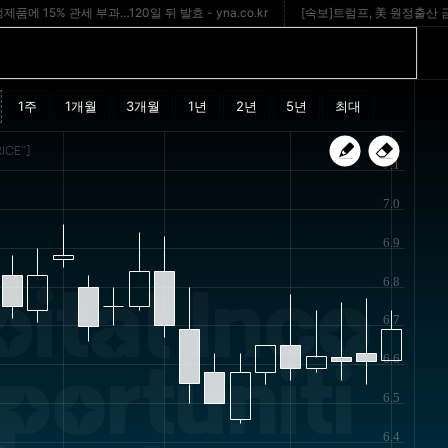
5% 관세 부과…120일 뒤 발효 - yna.co.kr
[속보]트럼프, 美 원정출산 금지 행
ICE"]
7.1
7.0
6.9
6.8
ital Inco
6.7
6.6
ortuniti
6.5
6.4