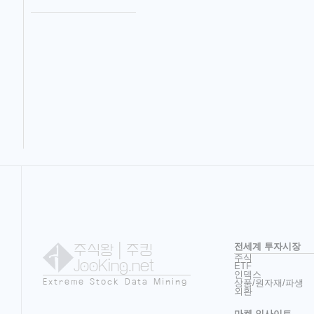
주식왕
| 주킹
전세계 투자시장
주식
JooKing.net
ETF
인덱스
Extreme Stock Data Mining
상품/원자재/파생
외환
마켓 인사이트