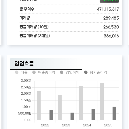
471,115,317
총 주식수
289,485
거래량
266,530
평균거래량 (10일)
386,016
평균거래량 (3개월)
영업흐름
매출
매출총이익
영업이익
당기순이익