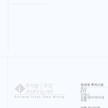
주식왕
| 주킹
전세계 투자시장
주식
JooKing.net
ETF
인덱스
Extreme Stock Data Mining
상품/원자재/파생
외환
마켓 인사이트