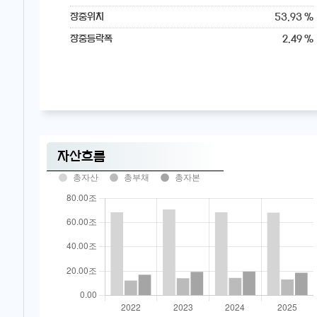
53.93 %
장중위치
2.49 %
장중등락폭
자산흐름
총자산
총부채
총자본