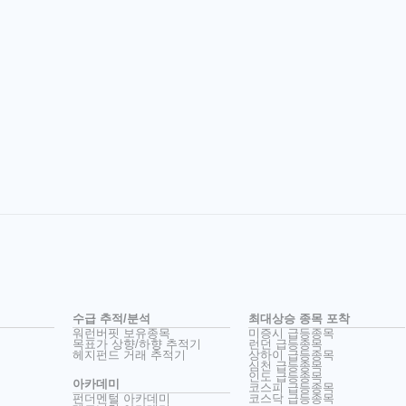
수급 추적/분석
최대상승 종목 포착
워런버핏 보유종목
미증시 급등종목
목표가 상향/하향 추적기
런던 급등종목
헤지펀드 거래 추적기
상하이 급등종목
심천 급등종목
인도 급등종목
아카데미
코스피 급등종목
펀더멘털 아카데미
코스닥 급등종목