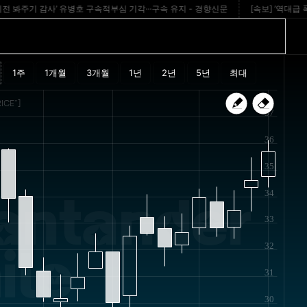
봐주기 감사’ 유병호 구속적부심 기각···구속 유지 - 경향신문
[속보] ’역대급 폭염’
ICE"]
37
36
35
34
antander
33
32
ile
31
30