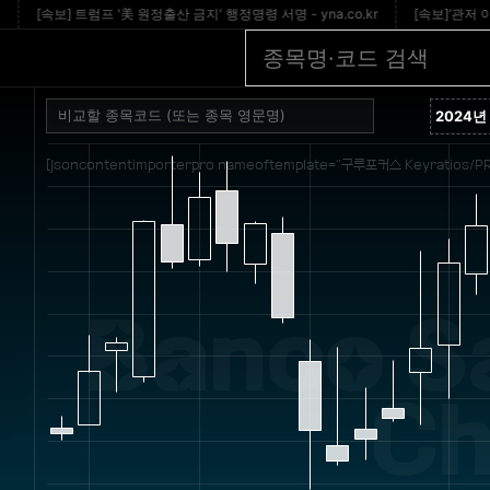
[속보] 트럼프 '美 원정출산 금지' 행정명령 서명 - yna.co.kr
[속보]‘관저 이전 
[jsoncontentimporterpro nameoftemplate="구루포커스 Keyratios/PR
Banco S
Ch