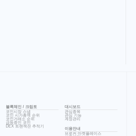
블록체인 / 크립토
대시보드
코인시장 스냅
관심종목
코인 시가총액 순위
관심 기능
코인거래소 순위
계정관리
급등중인 코인
DEX 트랜잭션 추적기
이용안내
브로커 마켓플레이스