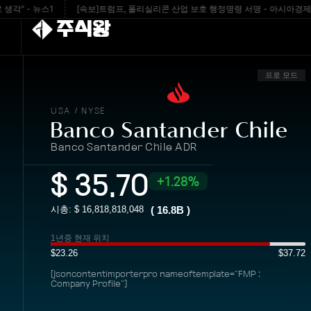
 - 뉴스1
[속보]트럼프, 폴리실리콘 산업 보호 행정명령 서명 - 아시아경제
주식왕
프로 모드
USA
NYSE
/
Banco Santander Chile
Banco Santander Chile ADR
$
35.70
1.28%
시총: $
16,818,818,048
(
16.8B
)
1년중 현재 위치
$23.26
$37.72
[jsoncontentimporterpro nameoftemplate="FMP :
Company Profile"]