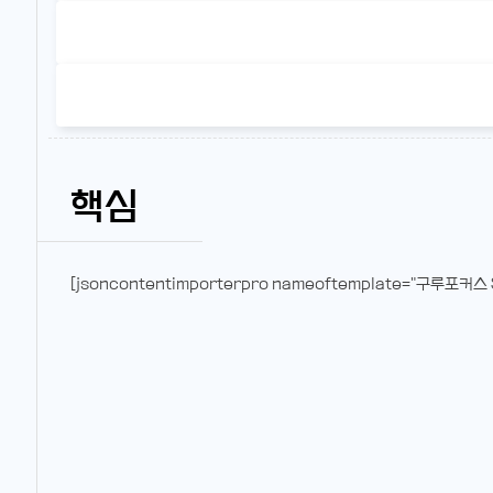
핵심
[jsoncontentimporterpro nameoftemplate="구루포커스 