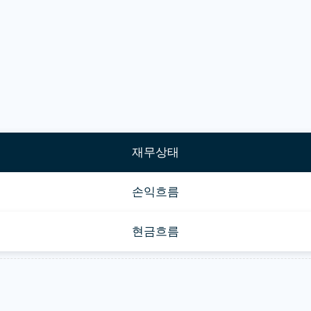
재무상태
손익흐름
현금흐름