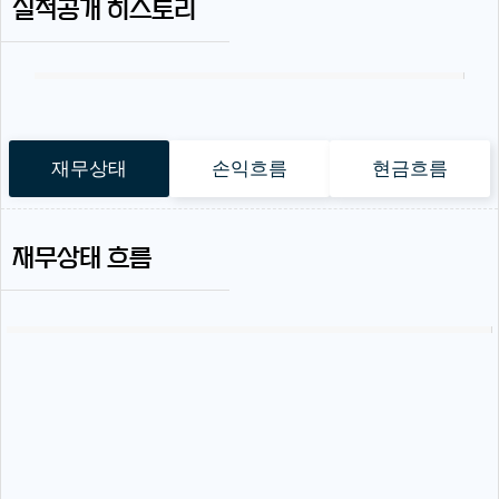
실적공개 히스토리
재무상태
손익흐름
현금흐름
재무상태 흐름