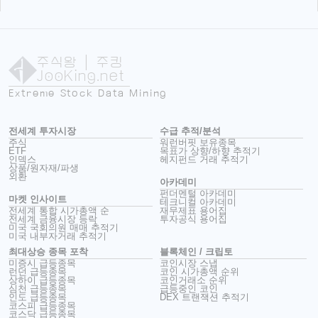
주식왕
| 주킹
JooKing.net
Extreme Stock Data Mining
전세계 투자시장
수급 추적/분석
주식
워런버핏 보유종목
ETF
목표가 상향/하향 추적기
인덱스
헤지펀드 거래 추적기
상품/원자재/파생
외환
아카데미
펀더멘털 아카데미
마켓 인사이트
테크니컬 아카데미
전세계 통합 시가총액 순
재무제표 용어집
전세계 금융시장 등락
투자공식 용어집
미국 국회의원 매매 추적기
미국 내부자거래 추적기
최대상승 종목 포착
블록체인 / 크립토
미증시 급등종목
코인시장 스냅
런던 급등종목
코인 시가총액 순위
상하이 급등종목
코인거래소 순위
심천 급등종목
급등중인 코인
인도 급등종목
DEX 트랜잭션 추적기
코스피 급등종목
코스닥 급등종목