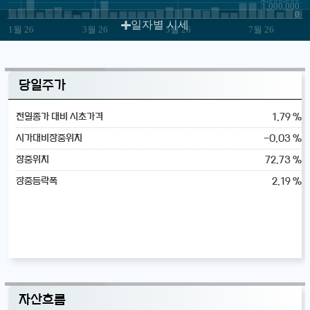
1,000,000
JS chart by amCharts
0
일자별 시세
1월 26
3월 26
5월 26
7월 26
당일주가
1.79 %
전일종가 대비 시초가격
-0.03 %
시가대비장중위치
72.73 %
장중위치
2.19 %
장중등락폭
자산흐름