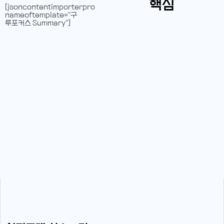
핵심
[jsoncontentimporterpro
nameoftemplate="구
루포커스 Summary"]