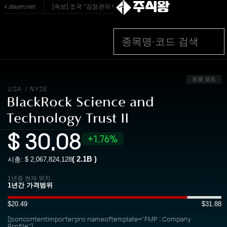
주식왕
daum.net
[속보] 조국 “김정관의 中 ‘996 노동제’ 칭송은 반인권·시대착오적” - seo
프로 모드
USA
NYSE
/
BlackRock Science and
Technology Trust II
$
30.08
1.76%
(
2.1B
)
시총: $
2,067,824,128
1년중 현재 위치
$20.49
$31.88
[jsoncontentimporterpro nameoftemplate="FMP : Company
Profile"]