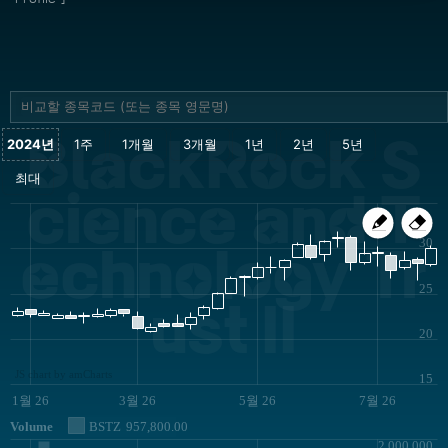
BlackRock S
cience and T
30
echnology Tr
25
ust II
20
JS chart by amCharts
15
1월 26
3월 26
5월 26
7월 26
Volume
BSTZ
957,800.00
2,000,000