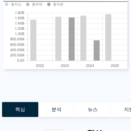
총자산
총부채
총자본
핵심
분석
뉴스
지