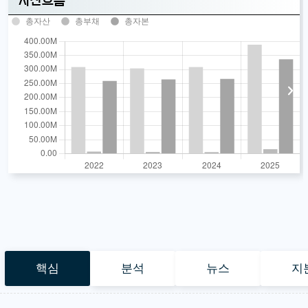
자산흐름
총자산
총부채
총자본
핵심
분석
뉴스
지