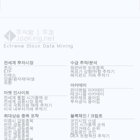
주식왕
| 주킹
JooKing.net
Extreme Stock Data Mining
전세계 투자시장
수급 추적/분석
주식
워런버핏 보유종목
ETF
목표가 상향/하향 추적기
인덱스
헤지펀드 거래 추적기
상품/원자재/파생
외환
아카데미
펀더멘털 아카데미
마켓 인사이트
테크니컬 아카데미
전세계 통합 시가총액 순
재무제표 용어집
전세계 금융시장 등락
투자공식 용어집
미국 국회의원 매매 추적기
미국 내부자거래 추적기
최대상승 종목 포착
블록체인 / 크립토
미증시 급등종목
코인시장 스냅
런던 급등종목
코인 시가총액 순위
상하이 급등종목
코인거래소 순위
심천 급등종목
급등중인 코인
인도 급등종목
DEX 트랜잭션 추적기
코스피 급등종목