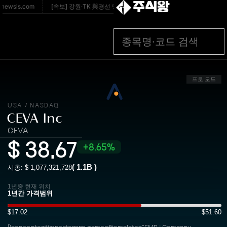
주식왕
sis.com
[속보] 강원·TK 與경선 당원투표…金 48.54%·鄭 44.40%·宋 7.06% - v
프로 모드
USA
NASDAQ
/
CEVA Inc
CEVA
$
38.67
8.65%
(
1.1B
)
시총: $
1,077,321,728
1년중 현재 위치
$17.02
$51.60