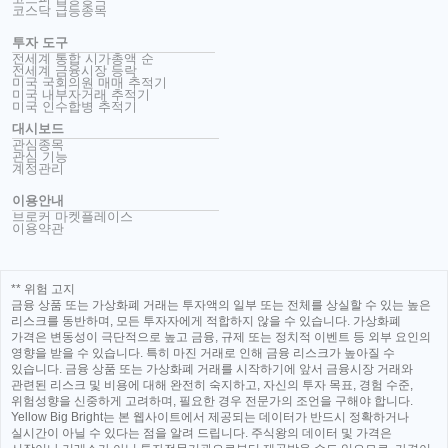
코스닥 급등종목
투자 도구
전세계 통합 시가총액 순
전세계 금융시장 등락
미국 국회의원 매매 추적기
미국 내부자거래 추적기
미국 인수합병 추적기
대시보드
관심종목
관심 기능
계정관리
이용안내
브로커 마켓플레이스
이용약관
** 위험 고지
금융 상품 또는 가상화폐 거래는 투자액의 일부 또는 전체를 상실할 수 있는 높은
리스크를 동반하며, 모든 투자자에게 적합하지 않을 수 있습니다. 가상화폐
가격은 변동성이 극단적으로 높고 금융, 규제 또는 정치적 이벤트 등 외부 요인의
영향을 받을 수 있습니다. 특히 마진 거래로 인해 금융 리스크가 높아질 수
있습니다. 금융 상품 또는 가상화폐 거래를 시작하기에 앞서 금융시장 거래와
관련된 리스크 및 비용에 대해 완전히 숙지하고, 자신의 투자 목표, 경험 수준,
위험성향을 신중하게 고려하며, 필요한 경우 전문가의 조언을 구해야 합니다.
Yellow Big Bright는 본 웹사이트에서 제공되는 데이터가 반드시 정확하거나
실시간이 아닐 수 있다는 점을 알려 드립니다. 주식왕의 데이터 및 가격은