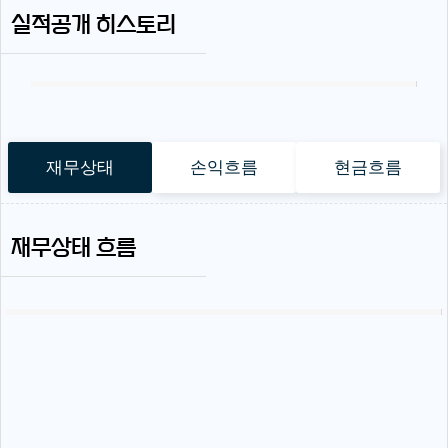
실적공개 히스토리
재무상태
손익흐름
현금흐름
재무상태 흐름