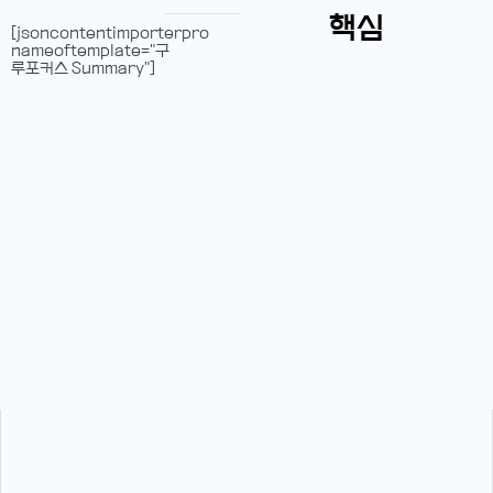
핵심
[jsoncontentimporterpro
nameoftemplate="구
루포커스 Summary"]