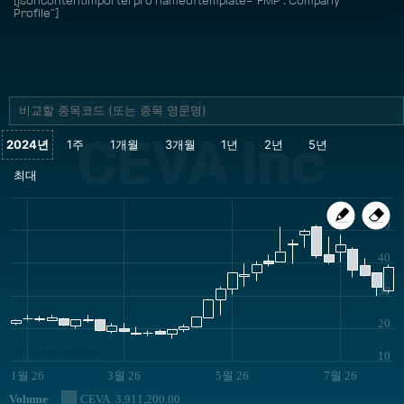
[jsoncontentimporterpro nameoftemplate="FMP : Company
Profile"]
CEVA Inc
50
40
30
20
JS chart by amCharts
10
1월 26
3월 26
5월 26
7월 26
Volume
CEVA
3,911,200.00