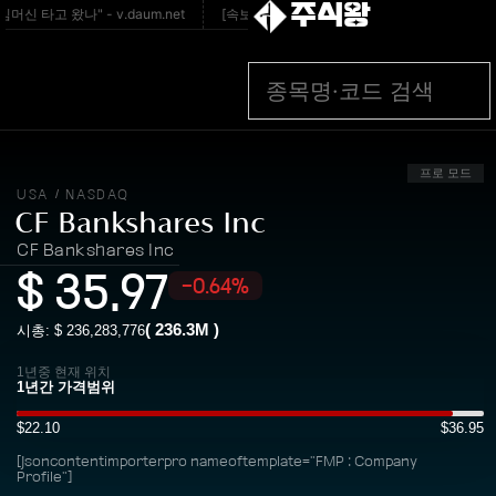
주식왕
타고 왔나" - v.daum.net
[속보] 태풍 ‘찬홈’ 일본 뚫고 동해 진입...폭염 기
프로 모드
USA
NASDAQ
/
CF Bankshares Inc
CF Bankshares Inc
$
35.97
-0.64%
(
236.3M
)
시총: $
236,283,776
1년중 현재 위치
$22.10
$36.95
[jsoncontentimporterpro nameoftemplate="FMP : Company
Profile"]