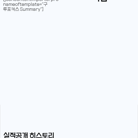
nameoftemplate="구
루포커스 Summary"]
실적공개 히스토리