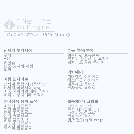
주식왕
| 주킹
JooKing.net
Extreme Stock Data Mining
전세계 투자시장
수급 추적/분석
주식
워런버핏 보유종목
ETF
목표가 상향/하향 추적기
인덱스
헤지펀드 거래 추적기
상품/원자재/파생
외환
아카데미
펀더멘털 아카데미
마켓 인사이트
테크니컬 아카데미
전세계 통합 시가총액 순
재무제표 용어집
전세계 금융시장 등락
투자공식 용어집
미국 국회의원 매매 추적기
미국 내부자거래 추적기
최대상승 종목 포착
블록체인 / 크립토
미증시 급등종목
코인시장 스냅
런던 급등종목
코인 시가총액 순위
상하이 급등종목
코인거래소 순위
심천 급등종목
급등중인 코인
인도 급등종목
DEX 트랜잭션 추적기
코스피 급등종목
코스닥 급등종목