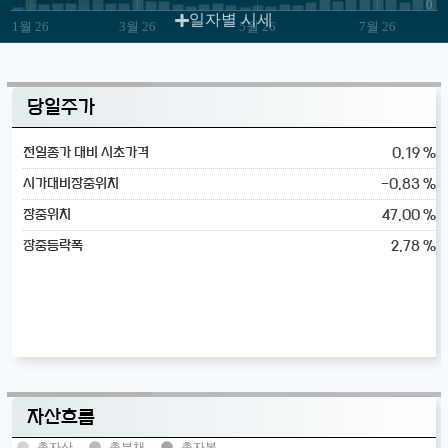
0
일자별 시세
1월 26
3월 26
5월 26
7월 26
당일주가
0.19 %
전일종가 대비 시초가격
-0.83 %
시가대비장중위치
47.00 %
장중위치
2.78 %
장중등락폭
자산흐름
총자산
총부채
총자본