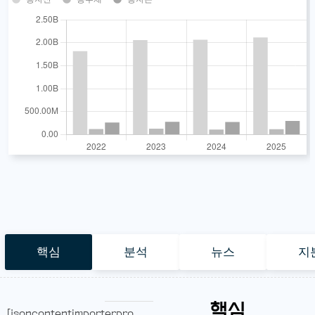
핵심
분석
뉴스
지
핵심
[jsoncontentimporterpro