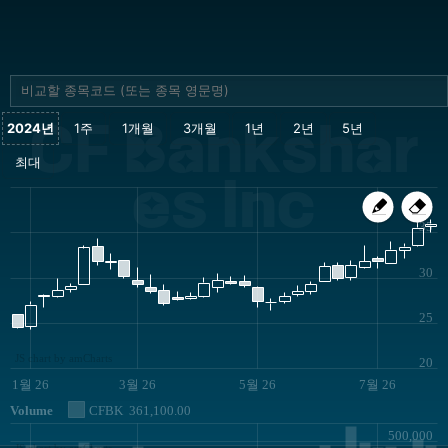
CF Bankshar
es Inc
35
30
25
JS chart by amCharts
20
1월 26
3월 26
5월 26
7월 26
Volume
CFBK
361,100.00
500,000
JS chart by amCharts