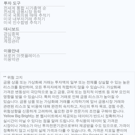
투자 도구
전세계 통합 시가총액 순
전세계 금융시장 등락
미국 국회의원 매매 추적기
미국 내부자거래 추적기
미국 인수합병 추적기
대시보드
관심종목
관심 기능
계정관리
이용안내
브로커 마켓플레이스
이용약관
** 위험 고지
금융 상품 또는 가상화폐 거래는 투자액의 일부 또는 전체를 상실할 수 있는 높은
리스크를 동반하며, 모든 투자자에게 적합하지 않을 수 있습니다. 가상화폐
가격은 변동성이 극단적으로 높고 금융, 규제 또는 정치적 이벤트 등 외부 요인의
영향을 받을 수 있습니다. 특히 마진 거래로 인해 금융 리스크가 높아질 수
있습니다. 금융 상품 또는 가상화폐 거래를 시작하기에 앞서 금융시장 거래와
관련된 리스크 및 비용에 대해 완전히 숙지하고, 자신의 투자 목표, 경험 수준,
위험성향을 신중하게 고려하며, 필요한 경우 전문가의 조언을 구해야 합니다.
Yellow Big Bright는 본 웹사이트에서 제공되는 데이터가 반드시 정확하거나
실시간이 아닐 수 있다는 점을 알려 드립니다. 주식왕의 데이터 및 가격은
시장이나 거래소가 아닌 투자전문기관으로부터 제공받을 수도 있으므로, 가격이
정확하지 않고 시장의 실제 가격과 다를 수 있습니다. 즉, 가격은 지표일 뿐이며