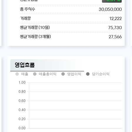
30,050,000
총 주식수
12,222
거래량
75,730
평균거래량 (10일)
27,566
평균거래량 (3개월)
영업흐름
매출
매출총이익
영업이익
당기순이익