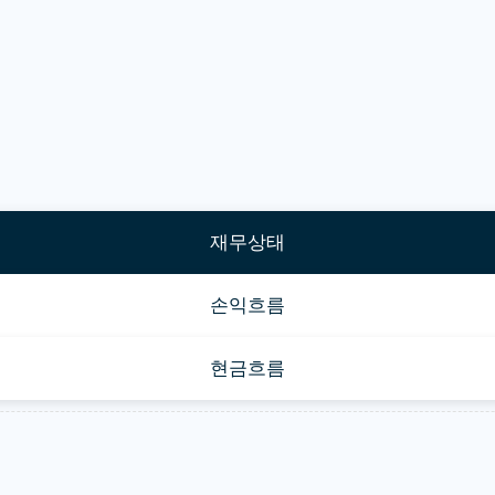
재무상태
손익흐름
현금흐름