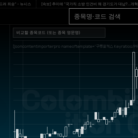
송" - 뉴시스
[속보] 추미애 “국가직 소방 인건비 왜 경기도가 대납?…개혁 시급” - 
[jsoncontentimporterpro nameoftemplate="구루포커스 Keyratios/PR
Colombie
ition 