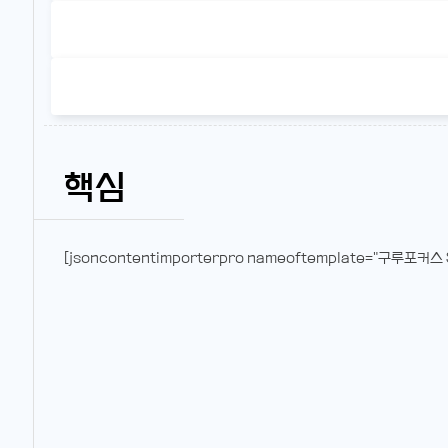
핵심
[jsoncontentimporterpro nameoftemplate="구루포커스 