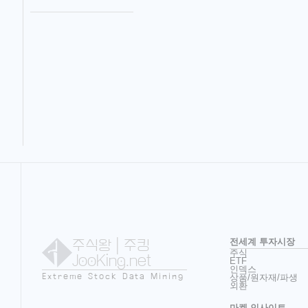
주식왕
| 주킹
전세계 투자시장
주식
JooKing.net
ETF
인덱스
Extreme Stock Data Mining
상품/원자재/파생
외환
마켓 인사이트