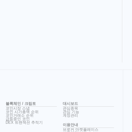
블록체인 / 크립토
대시보드
코인시장 스냅
관심종목
코인 시가총액 순위
관심 기능
코인거래소 순위
계정관리
급등중인 코인
DEX 트랜잭션 추적기
이용안내
브로커 마켓플레이스