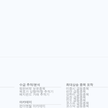
수급 추적/분석
최대상승 종목 포착
워런버핏 보유종목
미증시 급등종목
목표가 상향/하향 추적기
런던 급등종목
헤지펀드 거래 추적기
상하이 급등종목
심천 급등종목
인도 급등종목
아카데미
코스피 급등종목
펀더멘털 아카데미
코스닥 급등종목