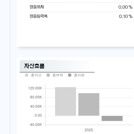
0.00 %
장중위치
0.10 %
장중등락폭
자산흐름
총자산
총부채
총자본