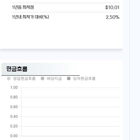
$10.01
1년중 최저점
2.50%
1년내 최저가 대비(%)
현금흐름
영업현금흐름
배당지급
잉여현금흐름