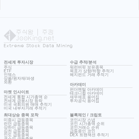
주식왕
| 주킹
JooKing.net
Extreme Stock Data Mining
전세계 투자시장
수급 추적/분석
주식
워런버핏 보유종목
ETF
목표가 상향/하향 추적기
인덱스
헤지펀드 거래 추적기
상품/원자재/파생
외환
아카데미
펀더멘털 아카데미
마켓 인사이트
테크니컬 아카데미
전세계 통합 시가총액 순
재무제표 용어집
전세계 금융시장 등락
투자공식 용어집
미국 국회의원 매매 추적기
미국 내부자거래 추적기
최대상승 종목 포착
블록체인 / 크립토
미증시 급등종목
코인시장 스냅
런던 급등종목
코인 시가총액 순위
상하이 급등종목
코인거래소 순위
심천 급등종목
급등중인 코인
인도 급등종목
DEX 트랜잭션 추적기
코스피 급등종목