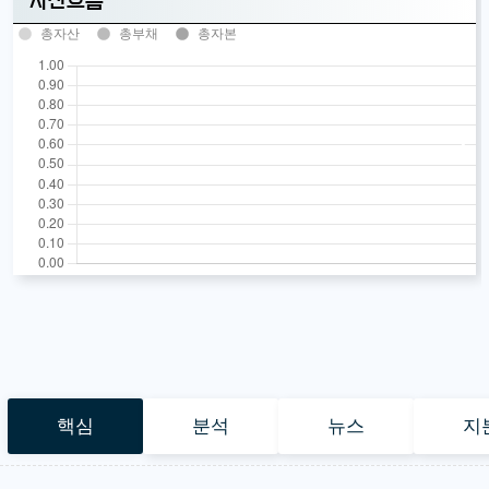
자산흐름
총자산
총부채
총자본
핵심
분석
뉴스
지