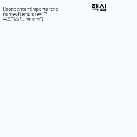
핵심
[jsoncontentimporterpro
nameoftemplate="구
루포커스 Summary"]