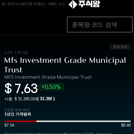
주식왕
체‥탄도미사일이면 42일만 - MBC 뉴스
[속보] 이 대통령 “좋은 의도 정책도 국민 
프로 모드
USA
NYSE
/
Mfs Investment Grade Municipal
Trust
MFS Investment Grade Municipal Trust
$
7.63
0.53%
(
31.3M
)
시총: $
31,280,024
1년중 현재 위치
$7.34
$8.48