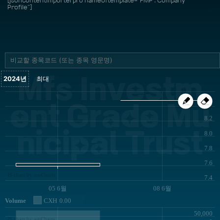
[jsoncontentimporterpro nameoftemplate="FMP : Company
Profile"]
Mfs Investm
ent Grade Mu
8.4
8.2
nicipal Trust
8.0
7.8
7.6
JS chart by amCharts
7.4
05 6월
08 6월
Volume
CXH
0.00
50,000
JS chart by amCharts