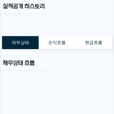
실적공개 히스토리
재무상태
손익흐름
현금흐름
재무상태 흐름