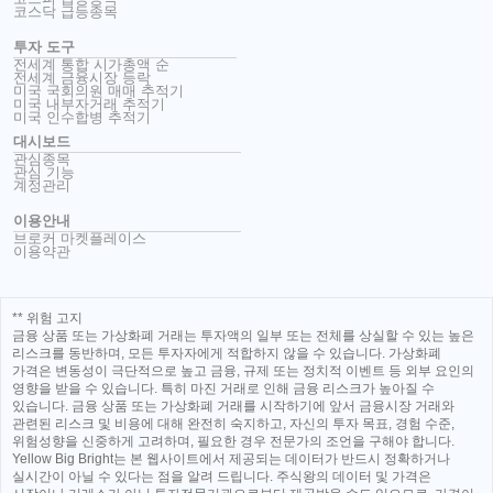
코스닥 급등종목
투자 도구
전세계 통합 시가총액 순
전세계 금융시장 등락
미국 국회의원 매매 추적기
미국 내부자거래 추적기
미국 인수합병 추적기
대시보드
관심종목
관심 기능
계정관리
이용안내
브로커 마켓플레이스
이용약관
** 위험 고지
금융 상품 또는 가상화폐 거래는 투자액의 일부 또는 전체를 상실할 수 있는 높은
리스크를 동반하며, 모든 투자자에게 적합하지 않을 수 있습니다. 가상화폐
가격은 변동성이 극단적으로 높고 금융, 규제 또는 정치적 이벤트 등 외부 요인의
영향을 받을 수 있습니다. 특히 마진 거래로 인해 금융 리스크가 높아질 수
있습니다. 금융 상품 또는 가상화폐 거래를 시작하기에 앞서 금융시장 거래와
관련된 리스크 및 비용에 대해 완전히 숙지하고, 자신의 투자 목표, 경험 수준,
위험성향을 신중하게 고려하며, 필요한 경우 전문가의 조언을 구해야 합니다.
Yellow Big Bright는 본 웹사이트에서 제공되는 데이터가 반드시 정확하거나
실시간이 아닐 수 있다는 점을 알려 드립니다. 주식왕의 데이터 및 가격은