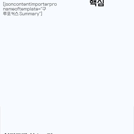
핵심
[jsoncontentimporterpro
nameoftemplate="구
루포커스 Summary"]