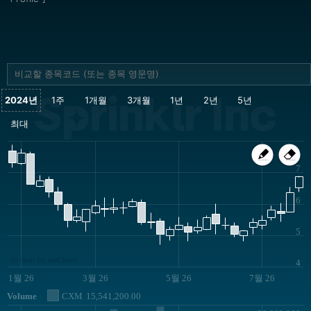
Sprinklr Inc
7
6
5
JS chart by amCharts
4
1월 26
3월 26
5월 26
7월 26
Volume
CXM
15,541,200.00