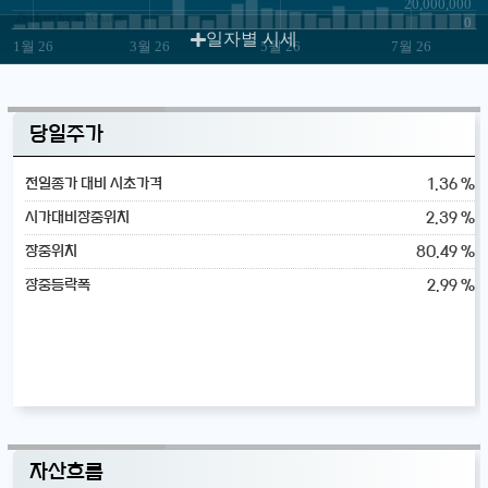
20,000,000
JS chart by amCharts
0
일자별 시세
1월 26
3월 26
5월 26
7월 26
당일주가
1.36 %
전일종가 대비 시초가격
2.39 %
시가대비장중위치
80.49 %
장중위치
2.99 %
장중등락폭
자산흐름