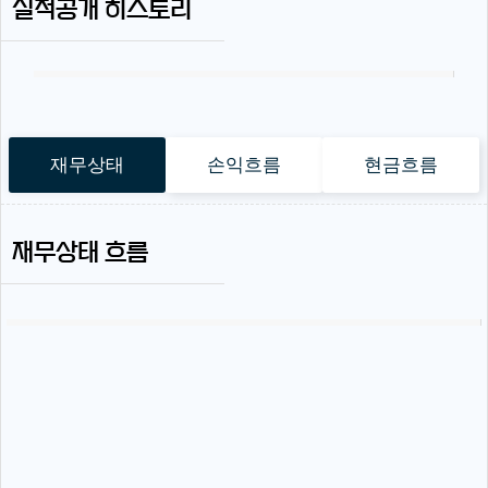
실적공개 히스토리
재무상태
손익흐름
현금흐름
재무상태 흐름