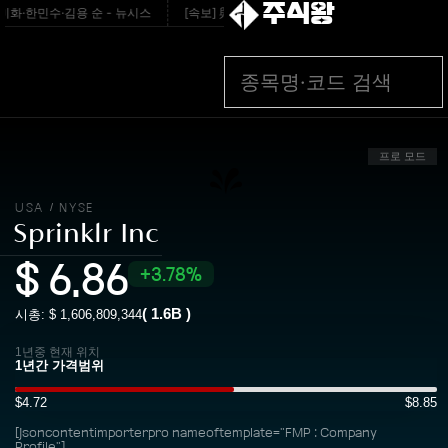
주식왕
·한민수·김용 순 - 뉴시스
[속보] 與최고위원 순회경선…박선원·최민희·서미화·한민수
프로 모드
USA
NYSE
/
Sprinklr Inc
$
6.86
3.78%
(
1.6B
)
시총: $
1,606,809,344
1년중 현재 위치
$4.72
$8.85
[jsoncontentimporterpro nameoftemplate="FMP : Company
Profile"]