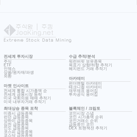
주식왕
| 주킹
JooKing.net
Extreme Stock Data Mining
전세계 투자시장
수급 추적/분석
주식
워런버핏 보유종목
ETF
목표가 상향/하향 추적기
인덱스
헤지펀드 거래 추적기
상품/원자재/파생
외환
아카데미
펀더멘털 아카데미
마켓 인사이트
테크니컬 아카데미
전세계 통합 시가총액 순
재무제표 용어집
전세계 금융시장 등락
투자공식 용어집
미국 국회의원 매매 추적기
미국 내부자거래 추적기
최대상승 종목 포착
블록체인 / 크립토
미증시 급등종목
코인시장 스냅
런던 급등종목
코인 시가총액 순위
상하이 급등종목
코인거래소 순위
심천 급등종목
급등중인 코인
인도 급등종목
DEX 트랜잭션 추적기
코스피 급등종목
코스닥 급등종목