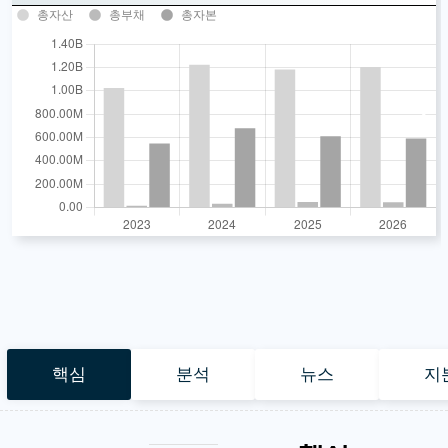
총자산
총부채
총자본
핵심
분석
뉴스
지