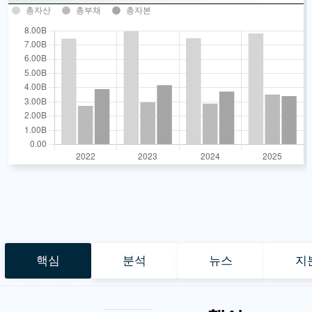
총자산
총부채
총자본
핵심
분석
뉴스
지