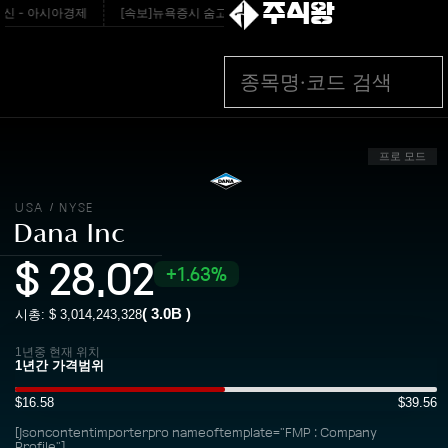
주식왕
 - 아시아경제
[속보]뉴욕증시 숨고르기…엔비디아 덕에 다우만 0.6%↑ - edaily.
프로 모드
USA
NYSE
/
Dana Inc
$
28.02
1.63%
(
3.0B
)
시총: $
3,014,243,328
1년중 현재 위치
$16.58
$39.56
[jsoncontentimporterpro nameoftemplate="FMP : Company
Profile"]