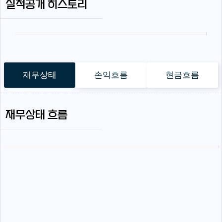
실적공개 히스토리
재무상태
손익흐름
현금흐름
재무상태 흐름