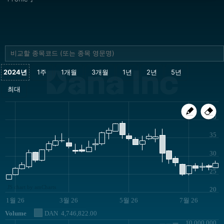
Dana Inc
40
35
30
25
JS chart by amCharts
20
1월 26
3월 26
5월 26
7월 26
Volume
DAN
4,746,822.00
10,000,000