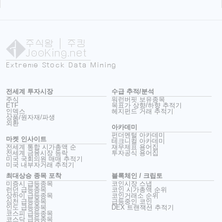
주식왕
| 주킹
JooKing.net
Extreme Stock Data Mining
전세계 투자시장
수급 추적/분석
주식
워런버핏 보유종목
ETF
목표가 상향/하향 추적기
인덱스
헤지펀드 거래 추적기
상품/원자재/파생
외환
아카데미
펀더멘털 아카데미
마켓 인사이트
테크니컬 아카데미
전세계 통합 시가총액 순
재무제표 용어집
전세계 금융시장 등락
투자공식 용어집
미국 국회의원 매매 추적기
미국 내부자거래 추적기
최대상승 종목 포착
블록체인 / 크립토
미증시 급등종목
코인시장 스냅
런던 급등종목
코인 시가총액 순위
상하이 급등종목
코인거래소 순위
심천 급등종목
급등중인 코인
인도 급등종목
DEX 트랜잭션 추적기
코스피 급등종목
코스닥 급등종목