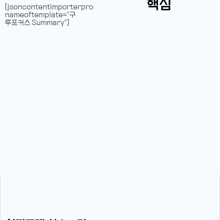
핵심
[jsoncontentimporterpro
nameoftemplate="구
루포커스 Summary"]