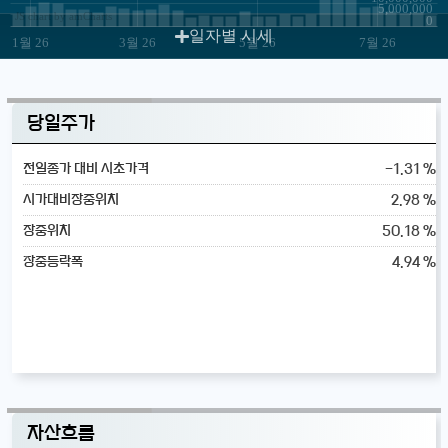
5,000,000
JS chart by amCharts
0
일자별 시세
1월 26
3월 26
5월 26
7월 26
당일주가
-1.31 %
전일종가 대비 시초가격
2.98 %
시가대비장중위치
50.18 %
장중위치
4.94 %
장중등락폭
자산흐름