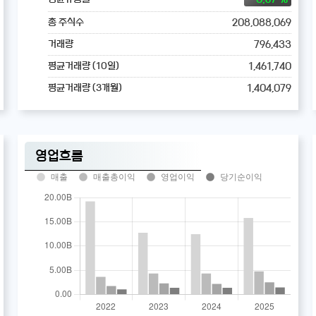
208,088,069
총 주식수
796,433
거래량
1,461,740
평균거래량 (10일)
1,404,079
평균거래량 (3개월)
영업흐름
매출
매출총이익
영업이익
당기순이익