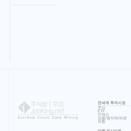
주식왕
| 주킹
전세계 투자시장
주식
JooKing.net
ETF
인덱스
Extreme Stock Data Mining
상품/원자재/파생
외환
마켓 인사이트