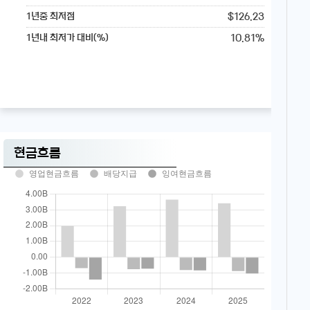
$126.23
1년중 최저점
10.81%
1년내 최저가 대비(%)
현금흐름
영업현금흐름
배당지급
잉여현금흐름