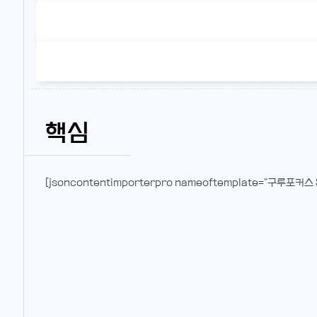
핵심
[jsoncontentimporterpro nameoftemplate="구루포커스 