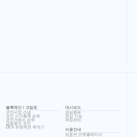
블록체인 / 크립토
대시보드
코인시장 스냅
관심종목
코인 시가총액 순위
관심 기능
코인거래소 순위
계정관리
급등중인 코인
DEX 트랜잭션 추적기
이용안내
브로커 마켓플레이스