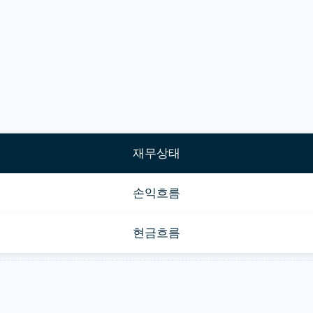
재무상태
손익흐름
현금흐름