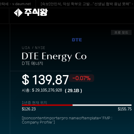
.daum.net
[속보]안민석, 악성 학부모 고발…“선생님 협박 용납 못해” - v.daum
주식왕
프로 모드
USA
NYSE
/
DTE Energy Co
DTE 에너지
$
139.87
-0.07%
시총: $
29,105,276,928
(
29.1B
)
1년중 현재 위치
$126.23
$155.75
[jsoncontentimporterpro nameoftemplate="FMP :
Company Profile"]