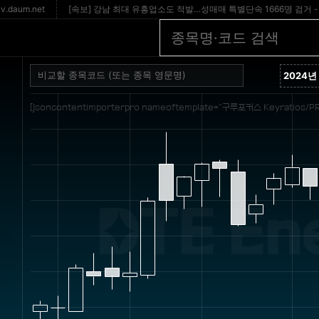
.net
[속보] 강남 최대 유흥업소도 적발…성매매 특별단속 1666명 검거 - 서울
[jsoncontentimporterpro nameoftemplate="구루포커스 Keyratios/PR
DTE En