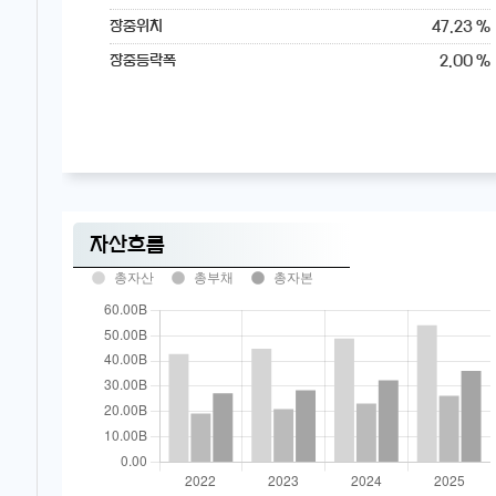
47.23 %
장중위치
2.00 %
장중등락폭
자산흐름
총자산
총부채
총자본