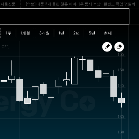
신문
[속보] 태풍 3개 돌핀·찬홈·페이러우 동시 북상…한반도 폭염 꺾일까 - kyeongg
ICE"]
155
150
145
ergy Co
140
135
130