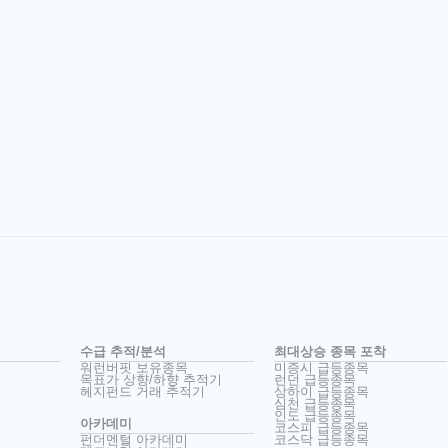
수급 추적/분석
최대상승 종목 포착
워런버핏 보유종목
미증시 급등종목
목표가 상향/하향 추적기
런던 급등종목
헤지펀드 거래 추적기
상하이 급등종목
심천 급등종목
인도 급등종목
아카데미
코스피 급등종목
펀더멘털 아카데미
코스닥 급등종목