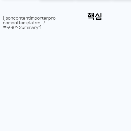
핵심
[jsoncontentimporterpro
nameoftemplate="구
루포커스 Summary"]