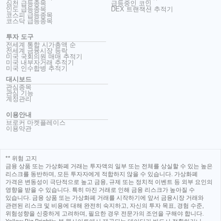
심천 급등종목
급등중인 코인
인도 급등종목
DEX 트랜잭션 추적기
코스피 급등종목
코스닥 급등종목
투자 도구
전세계 통합 시가총액 순
전세계 금융시장 등락
미국 국회의원 매매 추적기
미국 내부자거래 추적기
미국 인수합병 추적기
대시보드
관심종목
관심 기능
계정관리
이용안내
브로커 마켓플레이스
이용약관
** 위험 고지
금융 상품 또는 가상화폐 거래는 투자액의 일부 또는 전체를 상실할 수 있는 높은
리스크를 동반하며, 모든 투자자에게 적합하지 않을 수 있습니다. 가상화폐
가격은 변동성이 극단적으로 높고 금융, 규제 또는 정치적 이벤트 등 외부 요인의
영향을 받을 수 있습니다. 특히 마진 거래로 인해 금융 리스크가 높아질 수
있습니다. 금융 상품 또는 가상화폐 거래를 시작하기에 앞서 금융시장 거래와
관련된 리스크 및 비용에 대해 완전히 숙지하고, 자신의 투자 목표, 경험 수준,
위험성향을 신중하게 고려하며, 필요한 경우 전문가의 조언을 구해야 합니다.