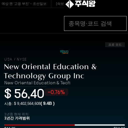
주식왕
상 깬 ‘고용 부진’ - 조선일보
[속보]변기 고쳐주던 70대 집주인 찌른 30대女 검
프로 모드
USA
NYSE
/
New Oriental Education &
Technology Group Inc
New Oriental Education & Tech
$
56.40
-0.76%
(
9.4B
)
시총: $
9,402,564,608
1년중 현재 위치