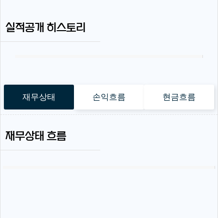
실적공개 히스토리
재무상태
손익흐름
현금흐름
재무상태 흐름