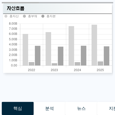
자산흐름
총자산
총부채
총자본
핵심
분석
뉴스
지