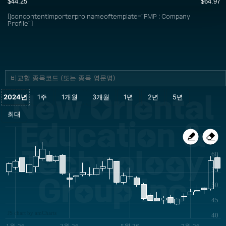
$44.25
$64.97
[jsoncontentimporterpro nameoftemplate="FMP : Company
Profile"]
New Oriental
Education &
65
Technology
60
55
Group Inc
50
45
JS chart by amCharts
40
1월 26
3월 26
5월 26
7월 26