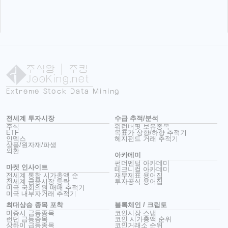
주식왕
| 주킹
JooKing.net
Extreme Stock Data Mining
전세계 투자시장
수급 추적/분석
주식
워런버핏 보유종목
ETF
목표가 상향/하향 추적기
인덱스
헤지펀드 거래 추적기
상품/원자재/파생
외환
아카데미
펀더멘털 아카데미
마켓 인사이트
테크니컬 아카데미
전세계 통합 시가총액 순
재무제표 용어집
전세계 금융시장 등락
투자공식 용어집
미국 국회의원 매매 추적기
미국 내부자거래 추적기
최대상승 종목 포착
블록체인 / 크립토
미증시 급등종목
코인시장 스냅
런던 급등종목
코인 시가총액 순위
상하이 급등종목
코인거래소 순위