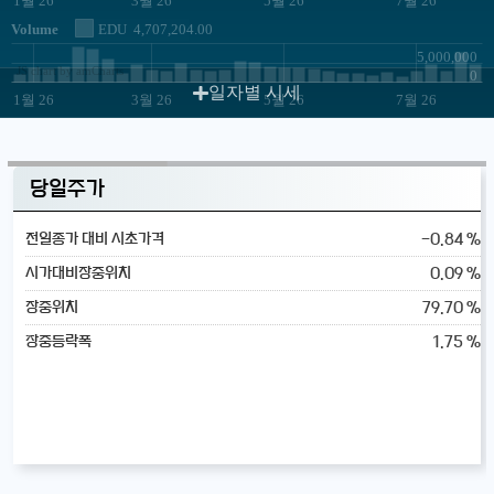
Volume
EDU
4,707,204.00
5,000,000
JS chart by amCharts
0
일자별 시세
1월 26
3월 26
5월 26
7월 26
당일주가
-0.84 %
전일종가 대비 시초가격
0.09 %
시가대비장중위치
79.70 %
장중위치
1.75 %
장중등락폭