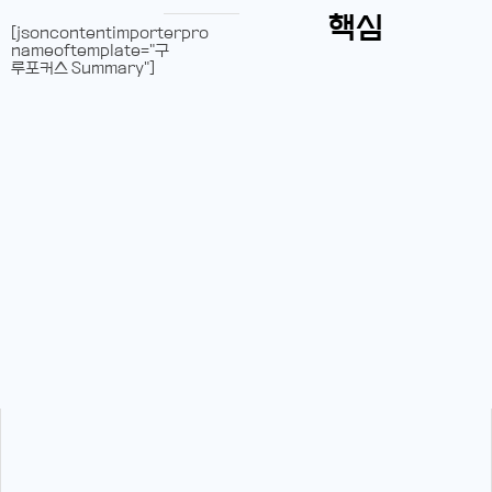
핵심
[jsoncontentimporterpro
nameoftemplate="구
루포커스 Summary"]