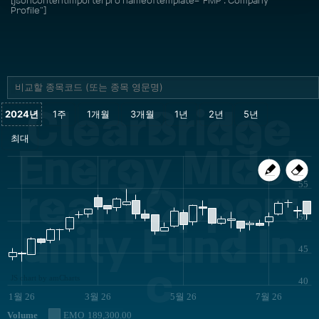
[jsoncontentimporterpro nameoftemplate="FMP : Company
Profile"]
ClearBridge
Energy Midst
55
ream Opport
50
unity Fund In
45
c
JS chart by amCharts
40
1월 26
3월 26
5월 26
7월 26
Volume
EMO
189,300.00