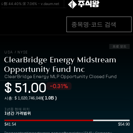
주식왕
4.40%·宋 7.06% - v.daum.net
[속보] 김민석, 與전대 강원·TK 합산 당원
프로 모드
USA
NYSE
/
ClearBridge Energy Midstream
Opportunity Fund Inc
ClearBridge Energy MLP Opportunity Closed Fund
$
51.00
-0.31%
(
1.0B
)
시총: $
1,020,746,048
1년중 현재 위치
$41.54
$54.90