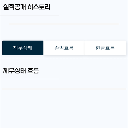
실적공개 히스토리
재무상태
손익흐름
현금흐름
재무상태 흐름