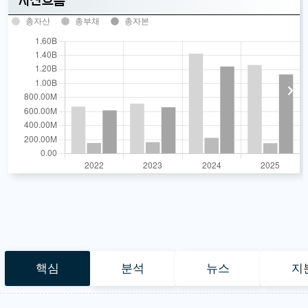
자산흐름
총자산
총부채
총자본
핵심
분석
뉴스
지