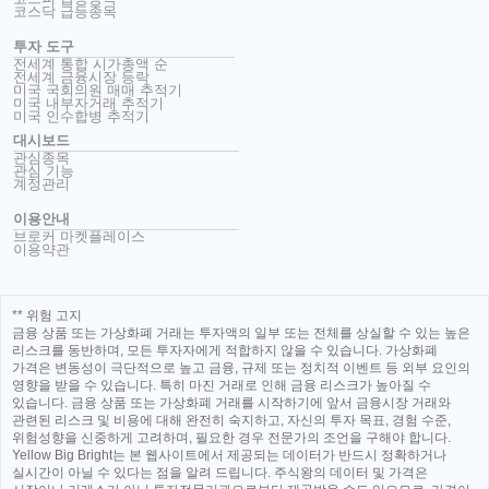
코스닥 급등종목
투자 도구
전세계 통합 시가총액 순
전세계 금융시장 등락
미국 국회의원 매매 추적기
미국 내부자거래 추적기
미국 인수합병 추적기
대시보드
관심종목
관심 기능
계정관리
이용안내
브로커 마켓플레이스
이용약관
** 위험 고지
금융 상품 또는 가상화폐 거래는 투자액의 일부 또는 전체를 상실할 수 있는 높은
리스크를 동반하며, 모든 투자자에게 적합하지 않을 수 있습니다. 가상화폐
가격은 변동성이 극단적으로 높고 금융, 규제 또는 정치적 이벤트 등 외부 요인의
영향을 받을 수 있습니다. 특히 마진 거래로 인해 금융 리스크가 높아질 수
있습니다. 금융 상품 또는 가상화폐 거래를 시작하기에 앞서 금융시장 거래와
관련된 리스크 및 비용에 대해 완전히 숙지하고, 자신의 투자 목표, 경험 수준,
위험성향을 신중하게 고려하며, 필요한 경우 전문가의 조언을 구해야 합니다.
Yellow Big Bright는 본 웹사이트에서 제공되는 데이터가 반드시 정확하거나
실시간이 아닐 수 있다는 점을 알려 드립니다. 주식왕의 데이터 및 가격은