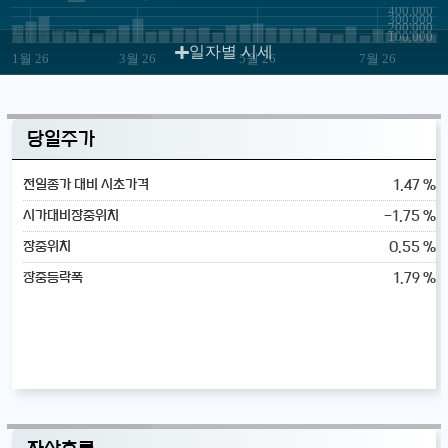
400,000
300,000
200,000
JS chart by amCharts
100,000
일자별 시세
1월 26
3월 26
5월 26
7월 26
당일주가
1.47 %
전일종가 대비 시초가격
-1.75 %
시가대비장중위치
0.55 %
장중위치
1.79 %
장중등락폭