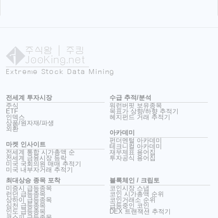
주식왕
| 주킹
JooKing.net
Extreme Stock Data Mining
전세계 투자시장
수급 추적/분석
주식
워런버핏 보유종목
ETF
목표가 상향/하향 추적기
인덱스
헤지펀드 거래 추적기
상품/원자재/파생
외환
아카데미
펀더멘털 아카데미
마켓 인사이트
테크니컬 아카데미
전세계 통합 시가총액 순
재무제표 용어집
전세계 금융시장 등락
투자공식 용어집
미국 국회의원 매매 추적기
미국 내부자거래 추적기
최대상승 종목 포착
블록체인 / 크립토
미증시 급등종목
코인시장 스냅
런던 급등종목
코인 시가총액 순위
상하이 급등종목
코인거래소 순위
심천 급등종목
급등중인 코인
인도 급등종목
DEX 트랜잭션 추적기
코스피 급등종목