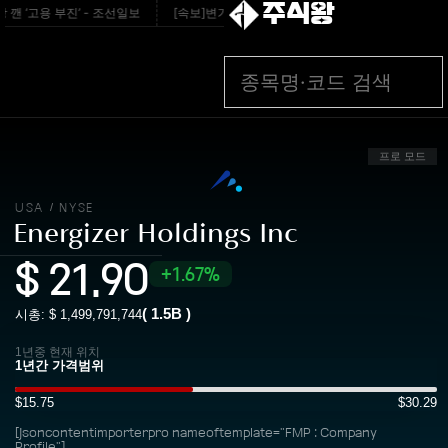
주식왕
깬 ‘고용 부진’ - 조선일보
[속보]변기 고쳐주던 70대 집주인 찌른 30대女 검거 
프로 모드
USA
NYSE
/
Energizer Holdings Inc
$
21.90
1.67%
(
1.5B
)
시총: $
1,499,791,744
1년중 현재 위치
$15.75
$30.29
[jsoncontentimporterpro nameoftemplate="FMP : Company
Profile"]