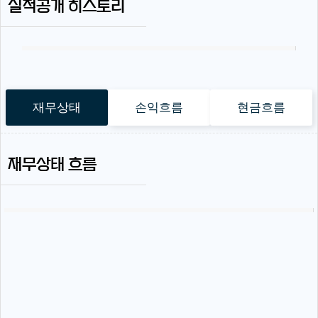
실적공개 히스토리
재무상태
손익흐름
현금흐름
재무상태 흐름