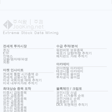
주식왕
| 주킹
JooKing.net
Extreme Stock Data Mining
전세계 투자시장
수급 추적/분석
주식
워런버핏 보유종목
ETF
목표가 상향/하향 추적기
인덱스
헤지펀드 거래 추적기
상품/원자재/파생
외환
아카데미
펀더멘털 아카데미
마켓 인사이트
테크니컬 아카데미
전세계 통합 시가총액 순
재무제표 용어집
전세계 금융시장 등락
투자공식 용어집
미국 국회의원 매매 추적기
미국 내부자거래 추적기
최대상승 종목 포착
블록체인 / 크립토
미증시 급등종목
코인시장 스냅
런던 급등종목
코인 시가총액 순위
상하이 급등종목
코인거래소 순위
심천 급등종목
급등중인 코인
인도 급등종목
DEX 트랜잭션 추적기
코스피 급등종목
코스닥 급등종목