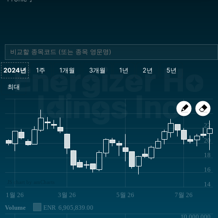
Energizer Ho
ldings Inc
24
22
20
18
16
JS chart by amCharts
14
1월 26
3월 26
5월 26
7월 26
Volume
ENR
6,905,839.00
10,000,000