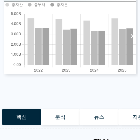
총자산
총부채
총자본
핵심
분석
뉴스
지