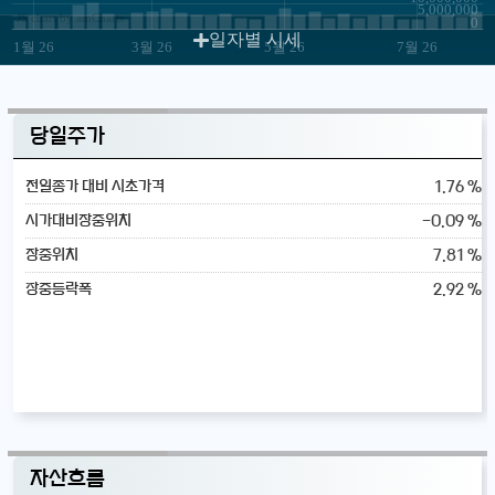
5,000,000
JS chart by amCharts
0
일자별 시세
1월 26
3월 26
5월 26
7월 26
당일주가
1.76 %
전일종가 대비 시초가격
-0.09 %
시가대비장중위치
7.81 %
장중위치
2.92 %
장중등락폭
자산흐름