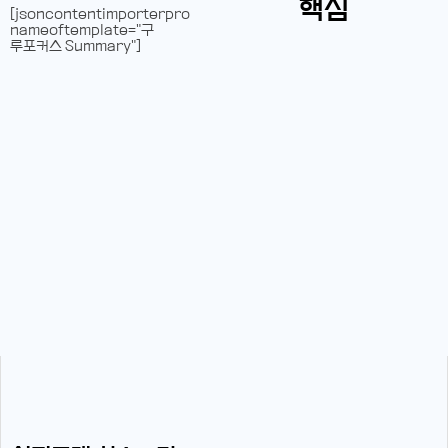
핵심
[jsoncontentimporterpro
nameoftemplate="구
루포커스 Summary"]