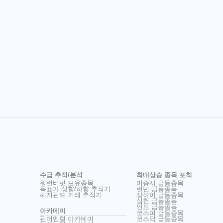
수급 추적/분석
최대상승 종목 포착
워런버핏 보유종목
미증시 급등종목
목표가 상향/하향 추적기
런던 급등종목
헤지펀드 거래 추적기
상하이 급등종목
심천 급등종목
인도 급등종목
아카데미
코스피 급등종목
펀더멘털 아카데미
코스닥 급등종목