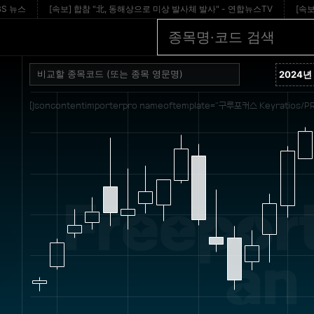
스
[속보] 합참 "北, 동해상으로 미상 발사체 발사" - 연합뉴스TV
[속보] 이 
[jsoncontentimporterpro nameoftemplate="구루포커스 Keyratios/PR
Freepor
an 