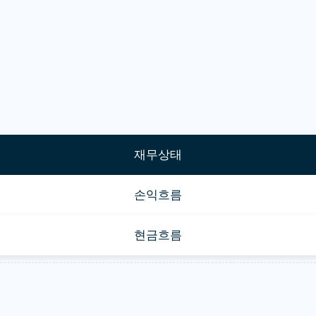
재무상태
손익흐름
현금흐름