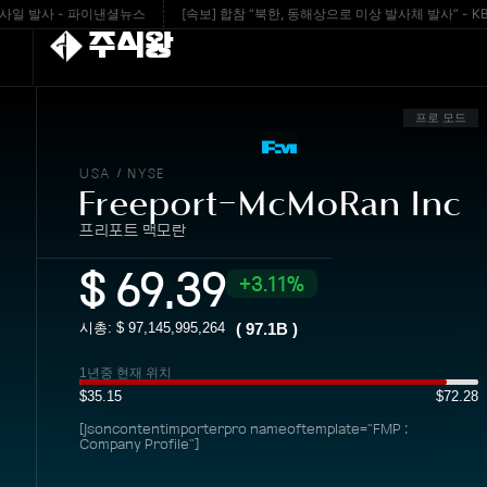
발사 - 파이낸셜뉴스
[속보] 합참 “북한, 동해상으로 미상 발사체 발사” - KBS 뉴
주식왕
프로 모드
USA
NYSE
/
Freeport-McMoRan Inc
프리포트 맥모란
$
69.39
3.11%
시총: $
97,145,995,264
(
97.1B
)
1년중 현재 위치
$35.15
$72.28
[jsoncontentimporterpro nameoftemplate="FMP :
Company Profile"]