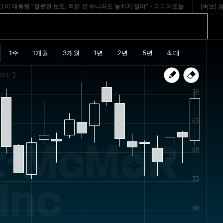
대통령 “잘못된 보도, 작은 것 하나라도 놓치지 말라” - 미디어오늘
[속보] 경찰, ‘
ICE"]
70
65
t-McMoR
60
55
Inc
50