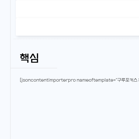
핵심
[jsoncontentimporterpro nameoftemplate="구루포커스 