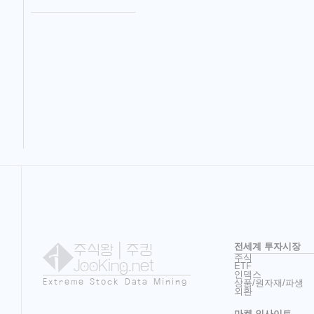
주식왕
| 주킹
전세계 투자시장
주식
JooKing.net
ETF
인덱스
Extreme Stock Data Mining
상품/원자재/파생
외환
마켓 인사이트