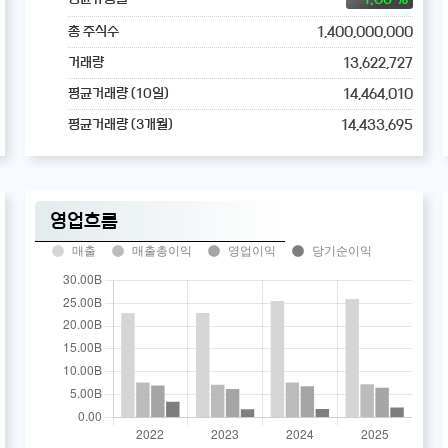
1,400,000,000
총 주식수
13,622,727
거래량
14,464,010
평균거래량 (10일)
14,433,695
평균거래량 (3개월)
영업흐름
매출
매출총이익
영업이익
당기순이익