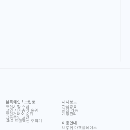
블록체인 / 크립토
대시보드
코인시장 스냅
관심종목
코인 시가총액 순위
관심 기능
코인거래소 순위
계정관리
급등중인 코인
DEX 트랜잭션 추적기
이용안내
브로커 마켓플레이스