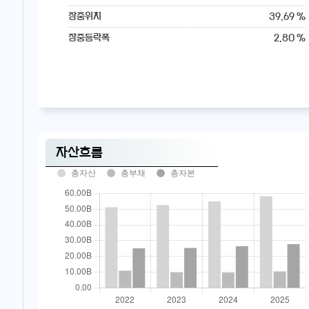
39.69 %
장중위치
2.80 %
장중등락폭
자산흐름
총자산
총부채
총자본