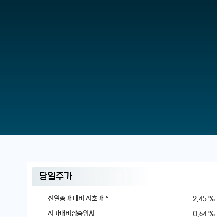
당일주가
2.45 %
전일종가 대비 시초가격
0.64 %
시가대비장중위치