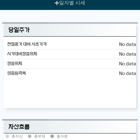
일자별 시세
당일주가
No data
전일종가 대비 시초가격
No data
시가대비장중위치
No data
장중위치
No data
장중등락폭
자산흐름
총자산
총부채
총자본