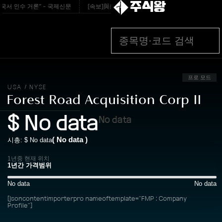
주식왕
 인수 거론” - 국제신문
[속보]與최고위원 제주·인천 순회경선…박선원·최민희·
프로 모드
USA
NYSE
/
Forest Road Acquisition Corp II
$
No data
No data
(
No data
)
시총: $
No data
1년중 현재 위치
No data
No data
[jsoncontentimporterpro nameoftemplate="FMP : Company
Profile"]