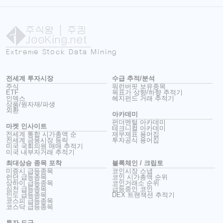
주식왕
| 주킹
JooKing.net
Extreme Stock Data Mining
전세계 투자시장
수급 추적/분석
주식
워런버핏 보유종목
ETF
목표가 상향/하향 추적기
인덱스
헤지펀드 거래 추적기
상품/원자재/파생
외환
아카데미
펀더멘털 아카데미
마켓 인사이트
테크니컬 아카데미
전세계 통합 시가총액 순
재무제표 용어집
전세계 금융시장 등락
투자공식 용어집
미국 국회의원 매매 추적기
미국 내부자거래 추적기
최대상승 종목 포착
블록체인 / 크립토
미증시 급등종목
코인시장 스냅
런던 급등종목
코인 시가총액 순위
상하이 급등종목
코인거래소 순위
심천 급등종목
급등중인 코인
인도 급등종목
DEX 트랜잭션 추적기
코스피 급등종목
코스닥 급등종목
투자 도구