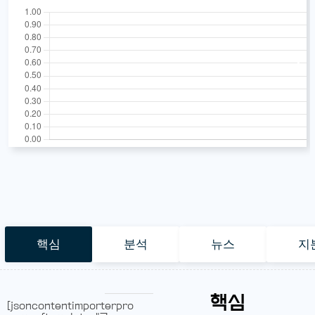
핵심
분석
뉴스
지
핵심
[jsoncontentimporterpro