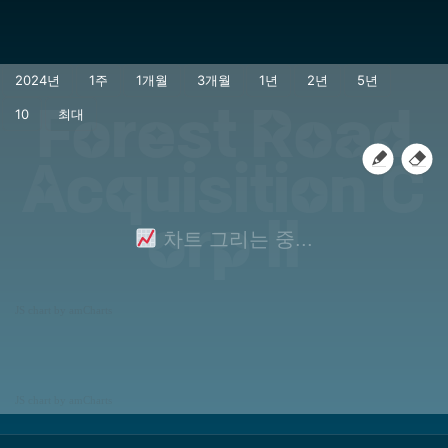
Forest Road
Acquisition C
orp II
차트 그리는 중...
JS chart by amCharts
JS chart by amCharts