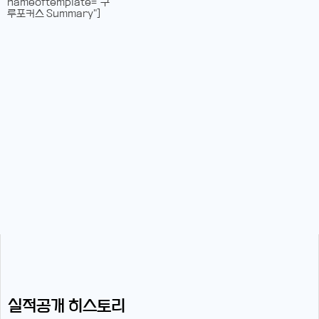
nameoftemplate="구
루포커스 Summary"]
실적공개 히스토리