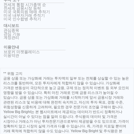
전세계 통합 시가총액 순
전세계 금융시장 등락
미국 국회의원 매매 추적기
미국 내부자거래 추적기
미국 인수합병 추적기
대시보드
관심종목
관심 기능
계정관리
이용안내
브로커 마켓플레이스
이용약관
** 위험 고지
금융 상품 또는 가상화폐 거래는 투자액의 일부 또는 전체를 상실할 수 있는 높은
리스크를 동반하며, 모든 투자자에게 적합하지 않을 수 있습니다. 가상화폐
가격은 변동성이 극단적으로 높고 금융, 규제 또는 정치적 이벤트 등 외부 요인의
영향을 받을 수 있습니다. 특히 마진 거래로 인해 금융 리스크가 높아질 수
있습니다. 금융 상품 또는 가상화폐 거래를 시작하기에 앞서 금융시장 거래와
관련된 리스크 및 비용에 대해 완전히 숙지하고, 자신의 투자 목표, 경험 수준,
위험성향을 신중하게 고려하며, 필요한 경우 전문가의 조언을 구해야 합니다.
Yellow Big Bright는 본 웹사이트에서 제공되는 데이터가 반드시 정확하거나
실시간이 아닐 수 있다는 점을 알려 드립니다. 주식왕의 데이터 및 가격은
시장이나 거래소가 아닌 투자전문기관으로부터 제공받을 수도 있으므로, 가격이
정확하지 않고 시장의 실제 가격과 다를 수 있습니다. 즉, 가격은 지표일 뿐이며
거래 목적에 적합하지 않을 수도 있습니다. Yellow Big Bright 및 주식왕은 본