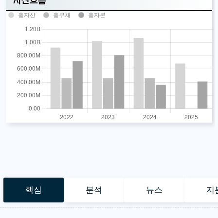
자산흐름
총자산
총부채
총자본
핵심
분석
뉴스
지