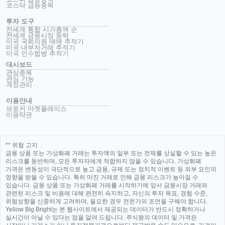
코스닥 급등종목
투자 도구
전세계 통합 시가총액 순
전세계 금융시장 등락
미국 국회의원 매매 추적기
미국 내부자거래 추적기
미국 인수합병 추적기
대시보드
관심종목
관심 기능
계정관리
이용안내
브로커 마켓플레이스
이용약관
** 위험 고지
금융 상품 또는 가상화폐 거래는 투자액의 일부 또는 전체를 상실할 수 있는 높은
리스크를 동반하며, 모든 투자자에게 적합하지 않을 수 있습니다. 가상화폐
가격은 변동성이 극단적으로 높고 금융, 규제 또는 정치적 이벤트 등 외부 요인의
영향을 받을 수 있습니다. 특히 마진 거래로 인해 금융 리스크가 높아질 수
있습니다. 금융 상품 또는 가상화폐 거래를 시작하기에 앞서 금융시장 거래와
관련된 리스크 및 비용에 대해 완전히 숙지하고, 자신의 투자 목표, 경험 수준,
위험성향을 신중하게 고려하며, 필요한 경우 전문가의 조언을 구해야 합니다.
Yellow Big Bright는 본 웹사이트에서 제공되는 데이터가 반드시 정확하거나
실시간이 아닐 수 있다는 점을 알려 드립니다. 주식왕의 데이터 및 가격은