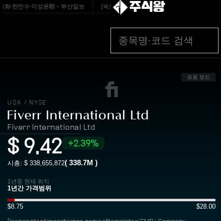
주식왕
화·한민수·이성윤順 - 부산일보
[속보]삼프로TV 개인정보 46만건 유출…계좌·카
프로 모드
USA
NYSE
/
Fiverr International Ltd
Fiverr International Ltd
$
9.42
2.39%
(
338.7M
)
시총: $
338,655,872
1년중 현재 위치
$8.75
$28.00