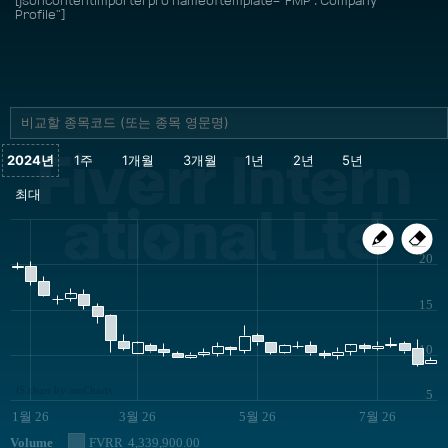
[jsoncontentimporterpro nameoftemplate="FMP : Company
Profile"]
Fiverr Intern
ational Ltd
20
15
10
JS chart by amCharts
5
1월 26
3월 26
5월 26
7월 26
Volume
FVRR
4,339,900.00