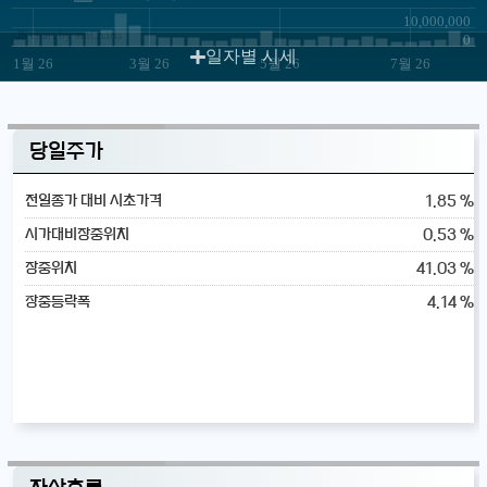
10,000,000
JS chart by amCharts
0
일자별 시세
1월 26
3월 26
5월 26
7월 26
당일주가
1.85 %
전일종가 대비 시초가격
0.53 %
시가대비장중위치
41.03 %
장중위치
4.14 %
장중등락폭