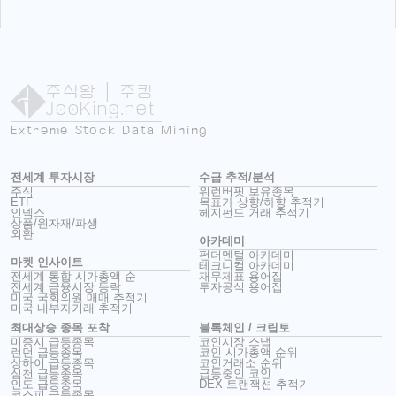
주식왕
| 주킹
JooKing.net
Extreme Stock Data Mining
전세계 투자시장
수급 추적/분석
주식
워런버핏 보유종목
ETF
목표가 상향/하향 추적기
인덱스
헤지펀드 거래 추적기
상품/원자재/파생
외환
아카데미
펀더멘털 아카데미
마켓 인사이트
테크니컬 아카데미
전세계 통합 시가총액 순
재무제표 용어집
전세계 금융시장 등락
투자공식 용어집
미국 국회의원 매매 추적기
미국 내부자거래 추적기
최대상승 종목 포착
블록체인 / 크립토
미증시 급등종목
코인시장 스냅
런던 급등종목
코인 시가총액 순위
상하이 급등종목
코인거래소 순위
심천 급등종목
급등중인 코인
인도 급등종목
DEX 트랜잭션 추적기
코스피 급등종목