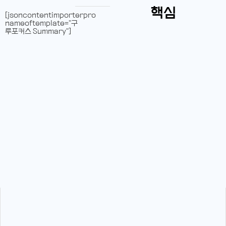
핵심
[jsoncontentimporterpro
nameoftemplate="구
루포커스 Summary"]