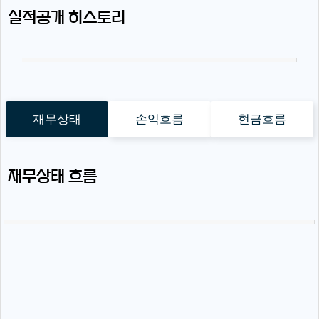
실적공개 히스토리
재무상태
손익흐름
현금흐름
재무상태 흐름