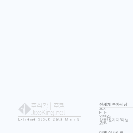
주식왕
| 주킹
전세계 투자시장
주식
JooKing.net
ETF
인덱스
Extreme Stock Data Mining
상품/원자재/파생
외환
마켓 인사이트