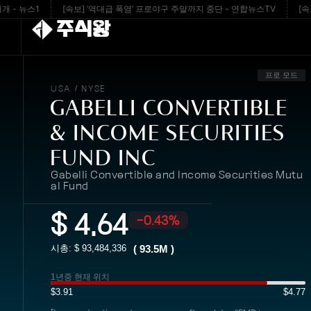
뉴스1
[속보] ’역대급 폭염’ 프로야구 주말까지 중단 - 연합뉴스TV
[속보] 이
주식왕
프로 모드
USA
NYSE
/
GABELLI CONVERTIBLE
& INCOME SECURITIES
FUND INC
Gabelli Convertible and Income Securities Mutu
al Fund
$
4.64
-0.43%
시총: $
93,484,336
(
93.5M
)
1년중 현재 위치
$3.91
$4.77