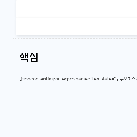
핵심
[jsoncontentimporterpro nameoftemplate="구루포커스 