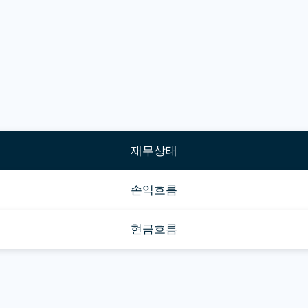
재무상태
손익흐름
현금흐름