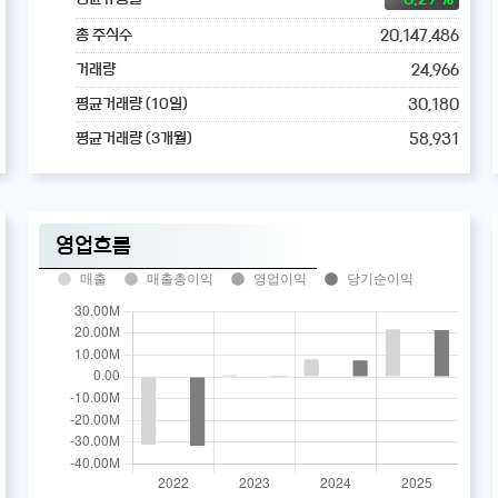
20,147,486
총 주식수
24,966
거래량
30,180
평균거래량 (10일)
58,931
평균거래량 (3개월)
영업흐름
매출
매출총이익
영업이익
당기순이익