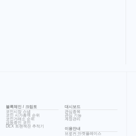
블록체인 / 크립토
대시보드
코인시장 스냅
관심종목
코인 시가총액 순위
관심 기능
코인거래소 순위
계정관리
급등중인 코인
DEX 트랜잭션 추적기
이용안내
브로커 마켓플레이스