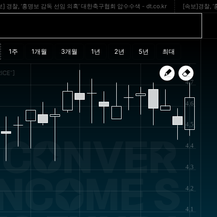
, ‘홍명보 감독 선임 의혹’ 대한축구협회 압수수색 - dt.co.kr
[속보]경찰, ‘홍명
ICE"]
4.7
4.6
4.5
 CONVER
4.4
4.3
INCOME S
4.2
4.1