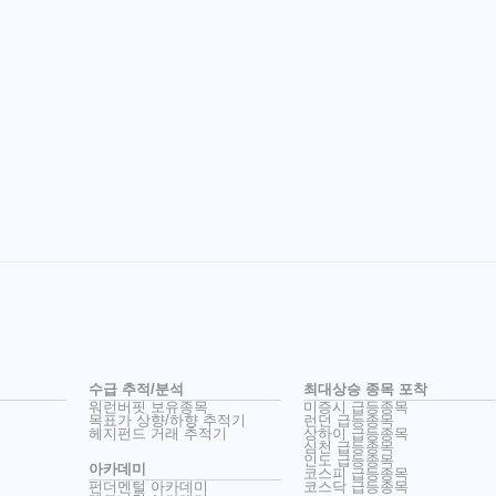
수급 추적/분석
최대상승 종목 포착
워런버핏 보유종목
미증시 급등종목
목표가 상향/하향 추적기
런던 급등종목
헤지펀드 거래 추적기
상하이 급등종목
심천 급등종목
인도 급등종목
아카데미
코스피 급등종목
펀더멘털 아카데미
코스닥 급등종목