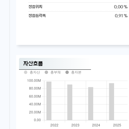
0.00 %
장중위치
0.91 %
장중등락폭
자산흐름
총자산
총부채
총자본