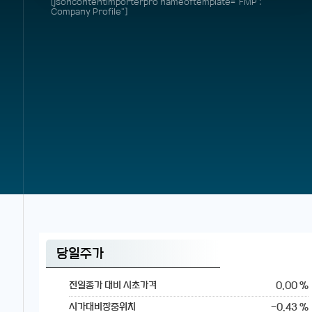
[jsoncontentimporterpro nameoftemplate="FMP :
Company Profile"]
당일주가
0.00 %
전일종가 대비 시초가격
-0.43 %
시가대비장중위치