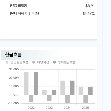
$3.91
1년중 최저점
18.67%
1년내 최저가 대비(%)
현금흐름
영업현금흐름
배당지급
잉여현금흐름