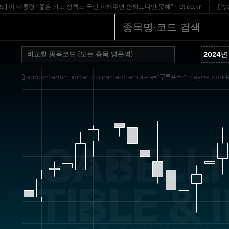
 대통령 “좋은 의도 정책도 국민 피해주면 안하느니만 못해” - dt.co.kr
[속보] 경찰
[jsoncontentimporterpro nameoftemplate="구루포커스 Keyratios/PR
GABELLI
TIBLE & 