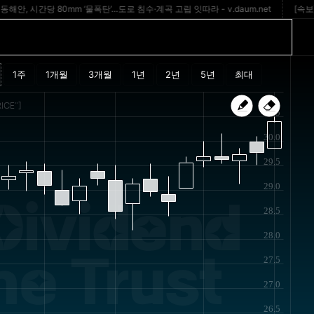
 시간당 80mm ‘물폭탄’…도로 침수·계곡 고립 잇따라 - v.daum.net
[속보] 동해안
ICE"]
30.5
30.0
29.5
29.0
Dividend
28.5
28.0
e Trust
27.5
27.0
26.5