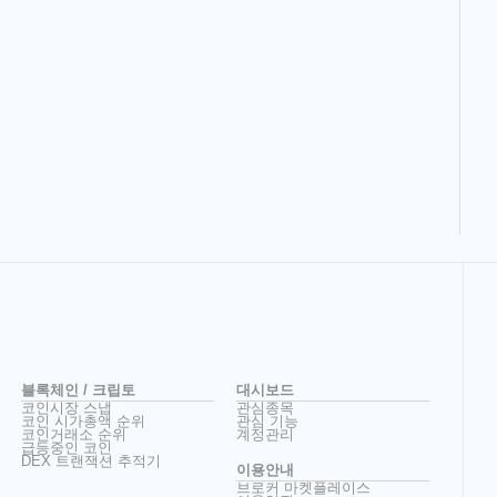
블록체인 / 크립토
대시보드
코인시장 스냅
관심종목
코인 시가총액 순위
관심 기능
코인거래소 순위
계정관리
급등중인 코인
DEX 트랜잭션 추적기
이용안내
브로커 마켓플레이스