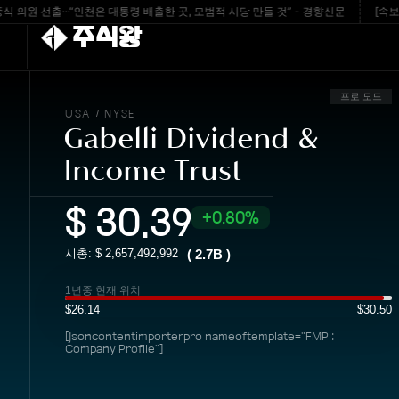
출···“인천은 대통령 배출한 곳, 모범적 시당 만들 것” - 경향신문
[속보] 청주시
주식왕
프로 모드
USA
NYSE
/
Gabelli Dividend &
Income Trust
$
30.39
0.80%
시총: $
2,657,492,992
(
2.7B
)
1년중 현재 위치
$26.14
$30.50
[jsoncontentimporterpro nameoftemplate="FMP :
Company Profile"]