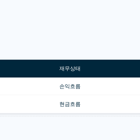
재무상태
손익흐름
현금흐름