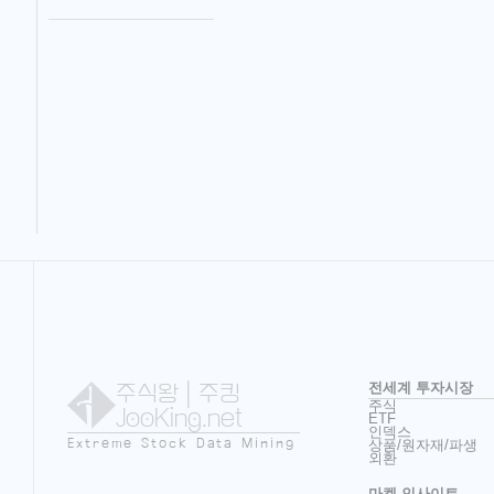
주식왕
| 주킹
전세계 투자시장
주식
JooKing.net
ETF
인덱스
Extreme Stock Data Mining
상품/원자재/파생
외환
마켓 인사이트