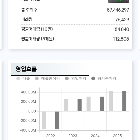
87,446,297
총 주식수
76,459
거래량
84,840
평균거래량 (10일)
112,803
평균거래량 (3개월)
영업흐름
매출
매출총이익
영업이익
당기순이익