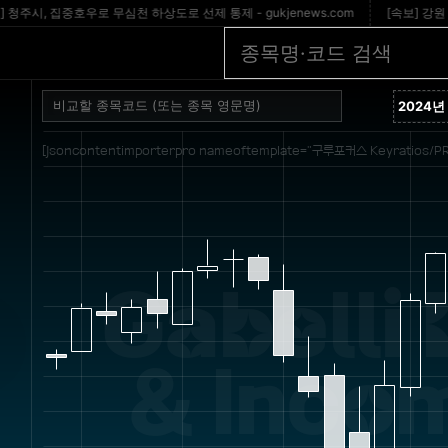
, 집중호우로 무심천 하상도로 선제 통제 - gukjenews.com
[속보] 강원 동해안,
[jsoncontentimporterpro nameoftemplate="구루포커스 Keyratios/PR
Gabelli 
& Incom