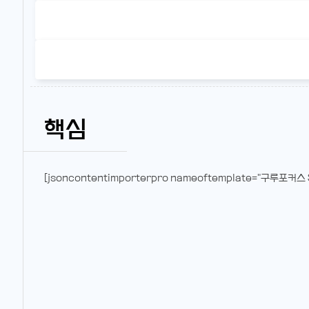
핵심
[jsoncontentimporterpro nameoftemplate="구루포커스 