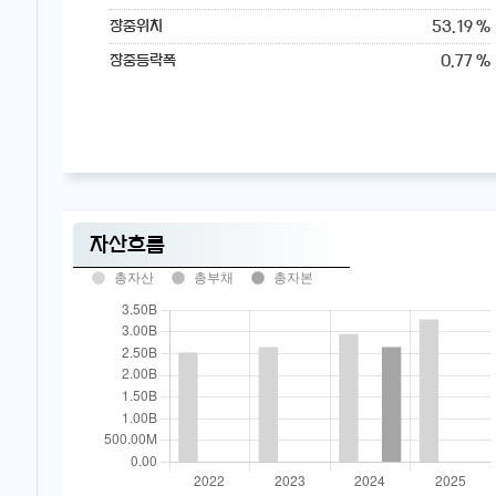
53.19 %
장중위치
0.77 %
장중등락폭
자산흐름
총자산
총부채
총자본