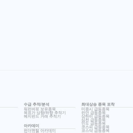
수급 추적/분석
최대상승 종목 포착
워런버핏 보유종목
미증시 급등종목
목표가 상향/하향 추적기
런던 급등종목
헤지펀드 거래 추적기
상하이 급등종목
심천 급등종목
인도 급등종목
아카데미
코스피 급등종목
펀더멘털 아카데미
코스닥 급등종목