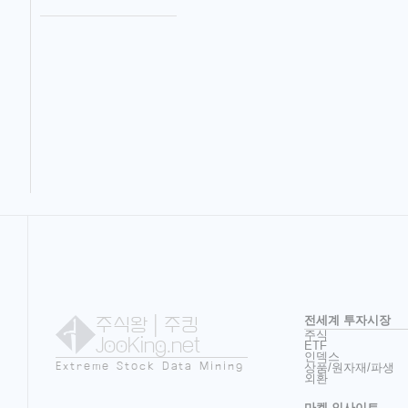
주식왕
| 주킹
전세계 투자시장
주식
JooKing.net
ETF
인덱스
Extreme Stock Data Mining
상품/원자재/파생
외환
마켓 인사이트