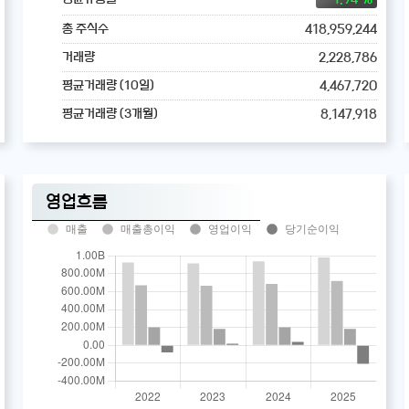
418,959,244
총 주식수
2,228,786
거래량
4,467,720
평균거래량 (10일)
8,147,918
평균거래량 (3개월)
영업흐름
매출
매출총이익
영업이익
당기순이익