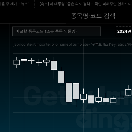
개 - 뉴스1
[속보] 이 대통령 “좋은 의도 정책도 국민 피해주면 안하느니만 못해” - d
[jsoncontentimporterpro nameoftemplate="구루포커스 Keyratios/PR
Getty Im
ding