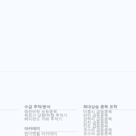
수급 추적/분석
최대상승 종목 포착
워런버핏 보유종목
미증시 급등종목
목표가 상향/하향 추적기
런던 급등종목
헤지펀드 거래 추적기
상하이 급등종목
심천 급등종목
인도 급등종목
아카데미
코스피 급등종목
펀더멘털 아카데미
코스닥 급등종목