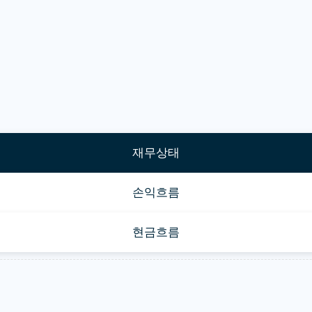
재무상태
손익흐름
현금흐름