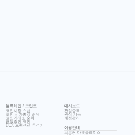
블록체인 / 크립토
대시보드
코인시장 스냅
관심종목
코인 시가총액 순위
관심 기능
코인거래소 순위
계정관리
급등중인 코인
DEX 트랜잭션 추적기
이용안내
브로커 마켓플레이스