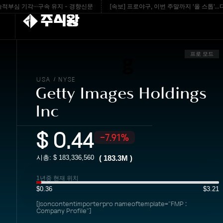
기각···구속 유지 - 경향신문
[속보] 프로야구, 이번 주말까지 '올 스톱'…다음 주 재
주식왕
프로 모드
USA
NYSE
/
Getty Images Holdings
Inc
$
0.44
-7.91%
시총: $
183,336,560
(
183.3M
)
1년중 현재 위치
$0.36
$3.21
[jsoncontentimporterpro nameoftemplate="FMP :
Company Profile"]