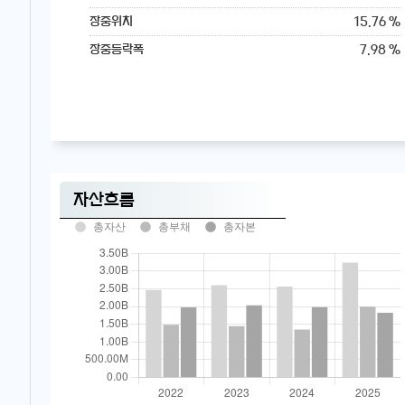
15.76 %
장중위치
7.98 %
장중등락폭
자산흐름
총자산
총부채
총자본