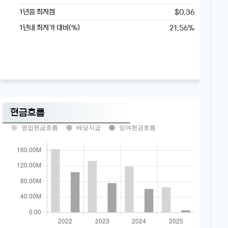
$0.36
1년중 최저점
21.56%
1년내 최저가 대비(%)
현금흐름
영업현금흐름
배당지급
잉여현금흐름