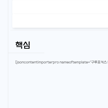
핵심
[jsoncontentimporterpro nameoftemplate="구루포커스 