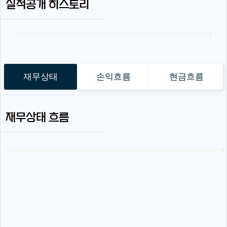
실적공개 히스토리
재무상태
손익흐름
현금흐름
재무상태 흐름