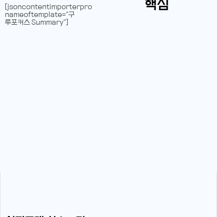
핵심
[jsoncontentimporterpro
nameoftemplate="구
루포커스 Summary"]