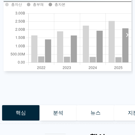
총자산
총부채
총자본
핵심
분석
뉴스
지