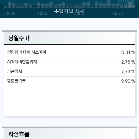
1,000,000
JS chart by amCharts
500,000
일자별 시세
1월 26
3월 26
5월 26
7월 26
당일주가
0.31 %
전일종가 대비 시초가격
-2.75 %
시가대비장중위치
7.73 %
장중위치
2.90 %
장중등락폭
자산흐름