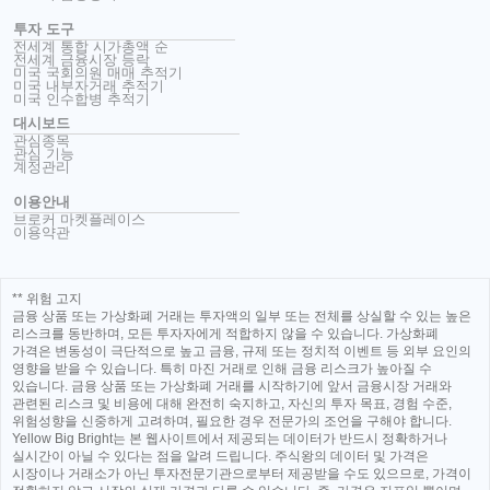
투자 도구
전세계 통합 시가총액 순
전세계 금융시장 등락
미국 국회의원 매매 추적기
미국 내부자거래 추적기
미국 인수합병 추적기
대시보드
관심종목
관심 기능
계정관리
이용안내
브로커 마켓플레이스
이용약관
** 위험 고지
금융 상품 또는 가상화폐 거래는 투자액의 일부 또는 전체를 상실할 수 있는 높은
리스크를 동반하며, 모든 투자자에게 적합하지 않을 수 있습니다. 가상화폐
가격은 변동성이 극단적으로 높고 금융, 규제 또는 정치적 이벤트 등 외부 요인의
영향을 받을 수 있습니다. 특히 마진 거래로 인해 금융 리스크가 높아질 수
있습니다. 금융 상품 또는 가상화폐 거래를 시작하기에 앞서 금융시장 거래와
관련된 리스크 및 비용에 대해 완전히 숙지하고, 자신의 투자 목표, 경험 수준,
위험성향을 신중하게 고려하며, 필요한 경우 전문가의 조언을 구해야 합니다.
Yellow Big Bright는 본 웹사이트에서 제공되는 데이터가 반드시 정확하거나
실시간이 아닐 수 있다는 점을 알려 드립니다. 주식왕의 데이터 및 가격은
시장이나 거래소가 아닌 투자전문기관으로부터 제공받을 수도 있으므로, 가격이