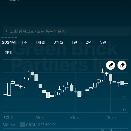
Green Brick
Partners Inc
80
70
60
JS chart by amCharts
50
1월 26
3월 26
5월 26
7월 26
Volume
GRBK
927,600.00
1,500,000