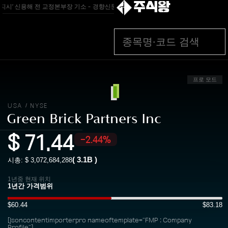
주식왕
지시’ 신용해 전 교정본부장 기소 - 경향신문
[속보] 규제합리화 부위원장에 김태유·국
프로 모드
USA
NYSE
/
Green Brick Partners Inc
$
71.44
-2.44%
(
3.1B
)
시총: $
3,072,684,288
1년중 현재 위치
$60.44
$83.18
[jsoncontentimporterpro nameoftemplate="FMP : Company
Profile"]