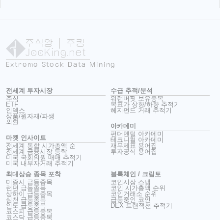
주식왕
| 주킹
JooKing.net
Extreme Stock Data Mining
전세계 투자시장
수급 추적/분석
주식
워런버핏 보유종목
ETF
목표가 상향/하향 추적기
인덱스
헤지펀드 거래 추적기
상품/원자재/파생
외환
아카데미
펀더멘털 아카데미
마켓 인사이트
테크니컬 아카데미
전세계 통합 시가총액 순
재무제표 용어집
전세계 금융시장 등락
투자공식 용어집
미국 국회의원 매매 추적기
미국 내부자거래 추적기
최대상승 종목 포착
블록체인 / 크립토
미증시 급등종목
코인시장 스냅
런던 급등종목
코인 시가총액 순위
상하이 급등종목
코인거래소 순위
심천 급등종목
급등중인 코인
인도 급등종목
DEX 트랜잭션 추적기
코스피 급등종목
코스닥 급등종목