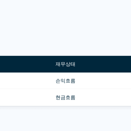
재무상태
손익흐름
현금흐름