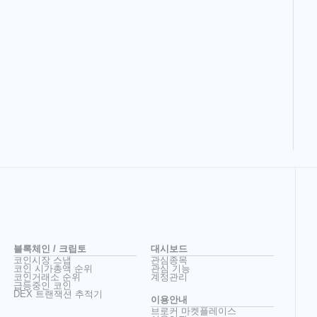
블록체인 / 크립토
대시보드
코인시장 스냅
관심종목
코인 시가총액 순위
관심 기능
코인거래소 순위
계정관리
급등중인 코인
DEX 트랜잭션 추적기
이용안내
브로커 마켓플레이스