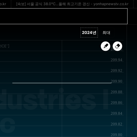
[속보] 서울 공식 38.0℃…올해 최고기온 경신 - yonhapnewstv.co.kr
[속보
ICE"]
209.96
209.94
209.92
209.90
ustries I
209.88
209.86
c
209.84
209.82
209.80