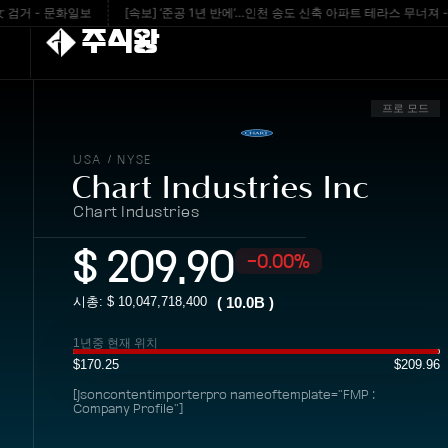
 - 문화일보
[속보] ‘준공 1년 반에’…인천 송도 신축 아파트 테라스 무너져 - v.daum
주식왕
프로 모드
USA
NYSE
/
Chart Industries Inc
Chart Industries
$
209.90
-0.00%
시총: $
10,047,718,400
(
10.0B
)
1년중 현재 위치
$170.25
$209.96
[jsoncontentimporterpro nameoftemplate="FMP :
Company Profile"]