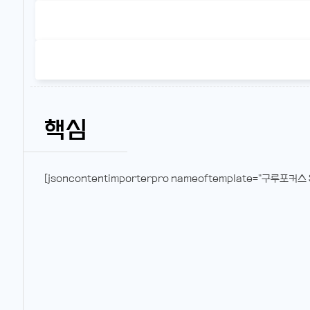
핵심
[jsoncontentimporterpro nameoftemplate="구루포커스 