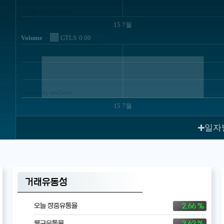
JS chart by amCharts
15 7월
Volume
GTLS
0.00
JS chart by amCharts
15 7월
일자
거래유동성
2.66 %
오늘 장중유통율
2.62 %
평균유통율