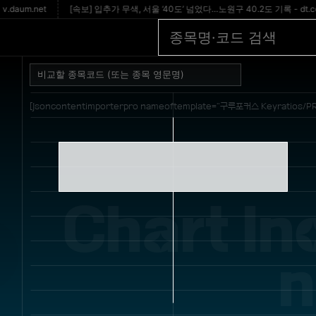
.net
[속보] 입추가 무색, 서울 ‘40도’ 넘었다…노원구 40.2도 기록 - dt.co.kr
[jsoncontentimporterpro nameoftemplate="구루포커스 Keyratios/PR
Chart Ind
n