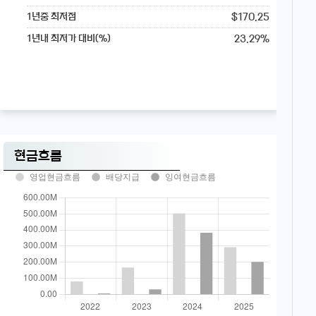
$170.25
1년중 최저점
23.29%
1년내 최저가 대비(%)
현금흐름
영업현금흐름
배당지급
잉여현금흐름