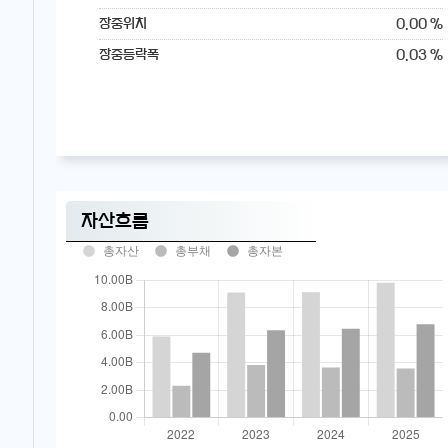
0.00 %
장중위치
0.03 %
장중등락폭
자산흐름
총자산
총부채
총자본