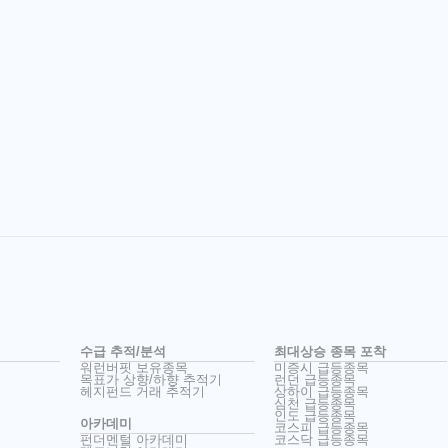
수급 추적/분석
최대상승 종목 포착
워런버핏 보유종목
미증시 급등종목
목표가 상향/하향 추적기
런던 급등종목
헤지펀드 거래 추적기
상하이 급등종목
심천 급등종목
인도 급등종목
아카데미
코스피 급등종목
펀더멘털 아카데미
코스닥 급등종목