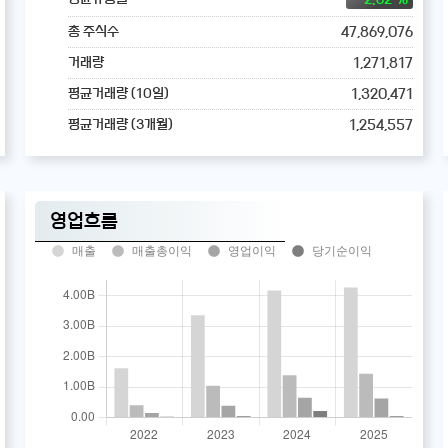
47,869,076
총 주식수
1,271,817
거래량
1,320,471
평균거래량 (10일)
1,254,557
평균거래량 (3개월)
영업흐름
매출
매출총이익
영업이익
당기순이익