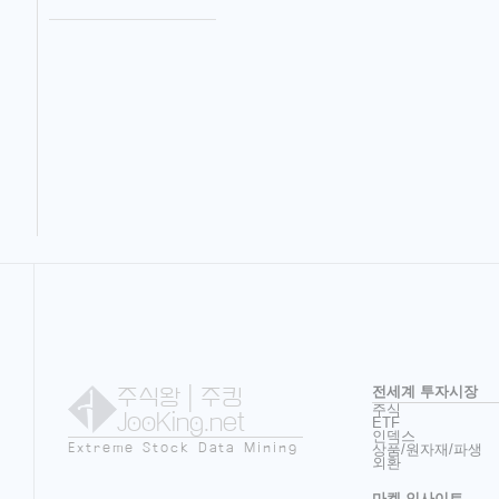
주식왕
| 주킹
전세계 투자시장
주식
JooKing.net
ETF
인덱스
Extreme Stock Data Mining
상품/원자재/파생
외환
마켓 인사이트