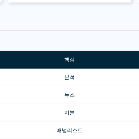
핵심
분석
뉴스
지분
애널리스트