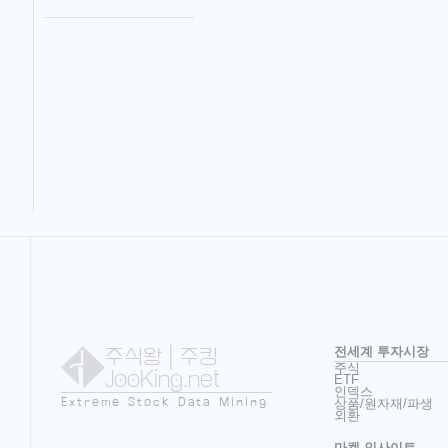
주식왕
| 주킹
전세계 투자시장
주식
JooKing.net
ETF
인덱스
Extreme Stock Data Mining
상품/원자재/파생
외환
마켓 인사이트