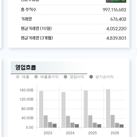
997,116,682
총 주식수
676,402
거래량
4,052,220
평균거래량 (10일)
4,839,801
평균거래량 (3개월)
영업흐름
매출
매출총이익
영업이익
당기순이익