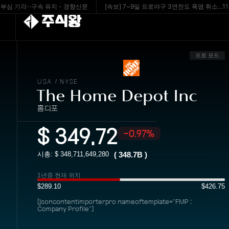
각···구속 유지 - 경향신문
[속보] 7~9일 프로야구 3연전도 폭염 취소…11일 재
주식왕
프로 모드
USA
NYSE
/
The Home Depot Inc
홈디포
$
349.72
-0.97%
시총: $
348,711,649,280
(
348.7B
)
1년중 현재 위치
$289.10
$426.75
[jsoncontentimporterpro nameoftemplate="FMP :
Company Profile"]