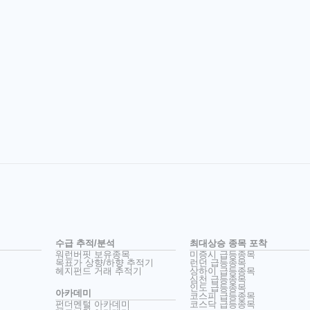
수급 추적/분석
최대상승 종목 포착
워런버핏 보유종목
미증시 급등종목
목표가 상향/하향 추적기
런던 급등종목
헤지펀드 거래 추적기
상하이 급등종목
심천 급등종목
인도 급등종목
아카데미
코스피 급등종목
펀더멘털 아카데미
코스닥 급등종목