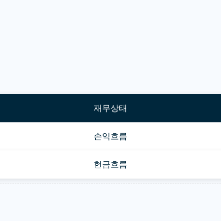
재무상태
손익흐름
현금흐름