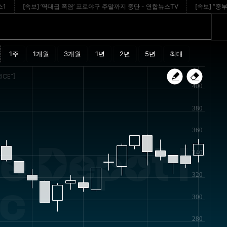
[속보] ’역대급 폭염’ 프로야구 주말까지 중단 - 연합뉴스TV
[속보] “중부내륙고
ICE"]
400
380
360
 Depot I
340
320
c
300
280