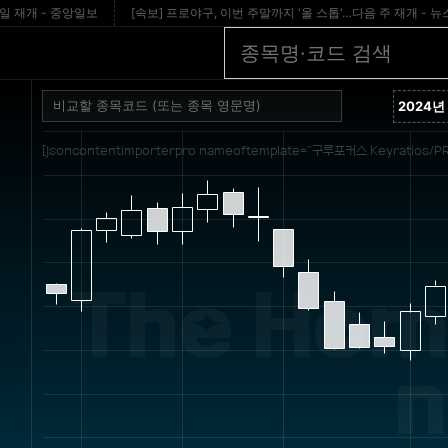
개 - 중앙일보
[속보] 프로야구, 이번 주말까지 '올 스톱'…다음 주 재개 - 뉴스1
[jsoncontentimporterpro nameoftemplate="구루포커스 Keyratios/PR
The Home
n