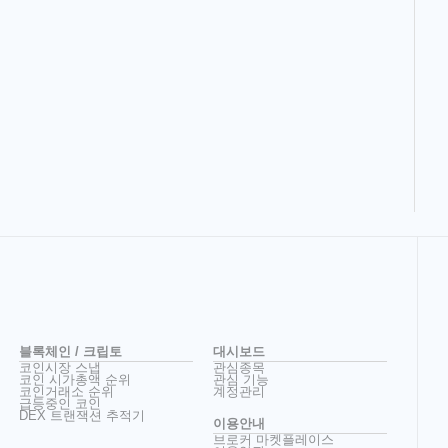
블록체인 / 크립토
대시보드
코인시장 스냅
관심종목
코인 시가총액 순위
관심 기능
코인거래소 순위
계정관리
급등중인 코인
DEX 트랜잭션 추적기
이용안내
브로커 마켓플레이스