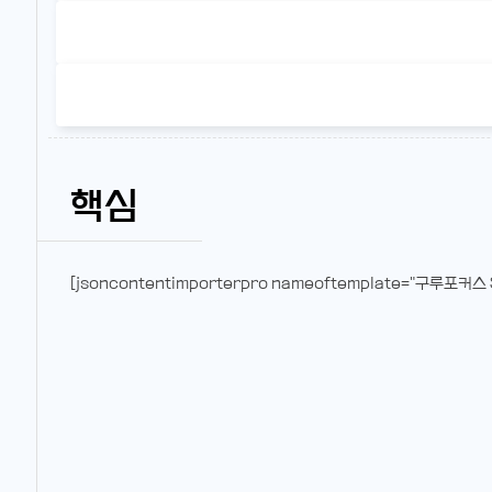
핵심
[jsoncontentimporterpro nameoftemplate="구루포커스 