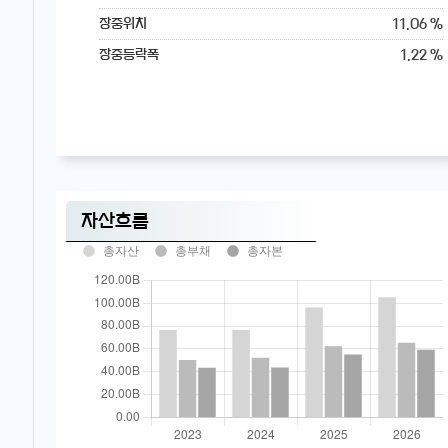
11.06 %
장중위치
1.22 %
장중등락폭
자산흐름
총자산
총부채
총자본