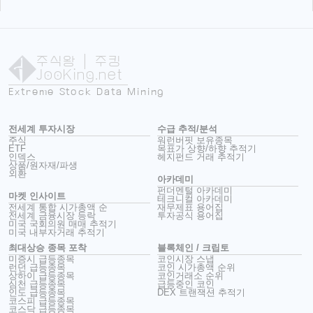
주식왕
| 주킹
JooKing.net
Extreme Stock Data Mining
전세계 투자시장
수급 추적/분석
주식
워런버핏 보유종목
ETF
목표가 상향/하향 추적기
인덱스
헤지펀드 거래 추적기
상품/원자재/파생
외환
아카데미
펀더멘털 아카데미
마켓 인사이트
테크니컬 아카데미
전세계 통합 시가총액 순
재무제표 용어집
전세계 금융시장 등락
투자공식 용어집
미국 국회의원 매매 추적기
미국 내부자거래 추적기
최대상승 종목 포착
블록체인 / 크립토
미증시 급등종목
코인시장 스냅
런던 급등종목
코인 시가총액 순위
상하이 급등종목
코인거래소 순위
심천 급등종목
급등중인 코인
인도 급등종목
DEX 트랜잭션 추적기
코스피 급등종목
코스닥 급등종목