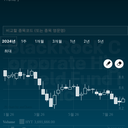
BlackRock C
orporate Hig
9.0
h Yield Fund I
8.8
nc
8.6
8.4
JS chart by amCharts
8.2
1월 26
3월 26
5월 26
7월 26
Volume
HYT
3,691,666.00