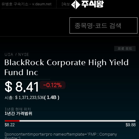
주식왕
병호 구속기소 - v.daum.net
[속보]합정 YG사옥 앞 골프채 난동 20대女 체포 
프로 모드
USA
NYSE
/
BlackRock Corporate High Yield
Fund Inc
$
8.41
-0.12%
(
1.4B
)
시총: $
1,371,233,536
1년중 현재 위치
$8.22
$9.88
[jsoncontentimporterpro nameoftemplate="FMP : Company
Profile"]