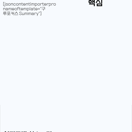
핵심
[jsoncontentimporterpro
nameoftemplate="구
루포커스 Summary"]