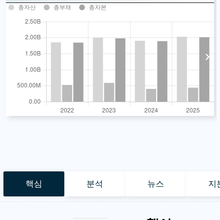
총자산
총부채
총자본
핵심
분석
뉴스
지