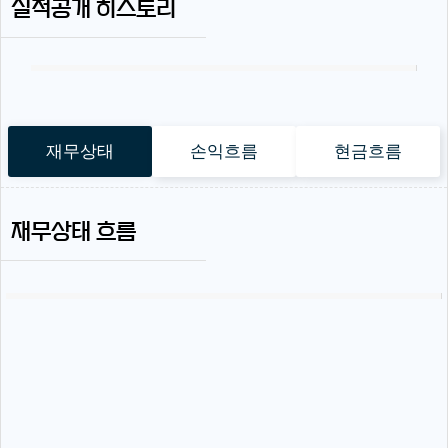
실적공개 히스토리
재무상태
손익흐름
현금흐름
재무상태 흐름