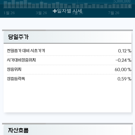
5,000,000
JS chart by amCharts
0
일자별 시세
1월 26
3월 26
5월 26
7월 26
당일주가
0.12 %
전일종가 대비 시초가격
-0.24 %
시가대비장중위치
60.00 %
장중위치
0.59 %
장중등락폭
자산흐름