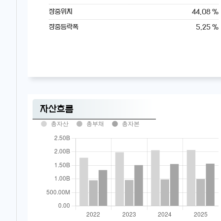
44.08 %
장중위치
5.25 %
장중등락폭
자산흐름
총자산
총부채
총자본