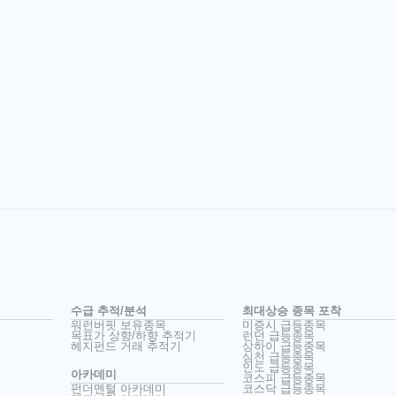
수급 추적/분석
최대상승 종목 포착
워런버핏 보유종목
미증시 급등종목
목표가 상향/하향 추적기
런던 급등종목
헤지펀드 거래 추적기
상하이 급등종목
심천 급등종목
인도 급등종목
아카데미
코스피 급등종목
펀더멘털 아카데미
코스닥 급등종목