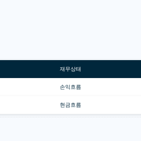
재무상태
손익흐름
현금흐름