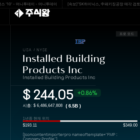
10' - 머니투데이 - 머니투데이
[속보]“SK하이닉스, 中패키징공장 매각 검토…중국서
주식왕
프로 모드
USA
NYSE
/
Installed Building
Products Inc
Installed Building Products Inc
$
244.05
0.86%
시총: $
6,486,647,808
(
6.5B
)
1년중 현재 위치
$193.11
$349.00
[jsoncontentimporterpro nameoftemplate="FMP :
Company Profile"]