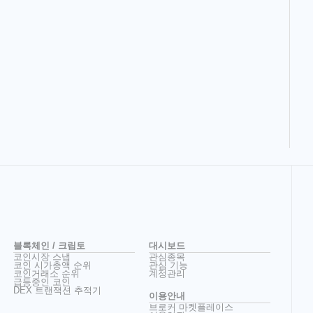
블록체인 / 크립토
대시보드
코인시장 스냅
관심종목
코인 시가총액 순위
관심 기능
코인거래소 순위
계정관리
급등중인 코인
DEX 트랜잭션 추적기
이용안내
브로커 마켓플레이스