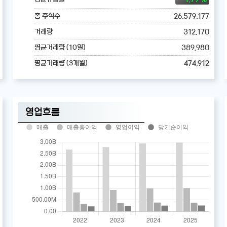
26,579,177
총 주식수
312,170
거래량
389,980
평균거래량 (10일)
474,912
평균거래량 (3개월)
영업흐름
매출
매출총이익
영업이익
당기순이익