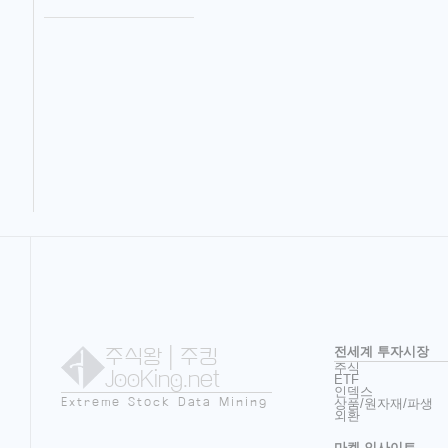
주식왕
| 주킹
전세계 투자시장
주식
JooKing.net
ETF
인덱스
Extreme Stock Data Mining
상품/원자재/파생
외환
마켓 인사이트