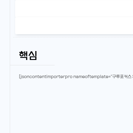
핵심
[jsoncontentimporterpro nameoftemplate="구루포커스 