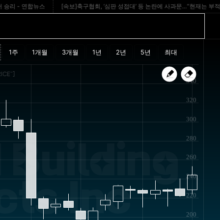
- 연합뉴스
[속보]축구협회, ‘심판 성접대’ 등 논란에 사과문…“현재는 부적절한 법카 사
ICE"]
340
320
300
280
 Building
260
240
ts Inc
220
200