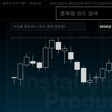
 인수 거론” - 국제신문
[속보] 김민석, 與전당대회 제주·인천 당원투표서 승리 
[jsoncontentimporterpro nameoftemplate="구루포커스 Keyratios/PR
Installed
Produc