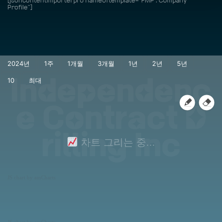
[jsoncontentimporterpro nameoftemplate="FMP : Company
Profile"]
Independenc
e Contract D
rilling Inc
차트 그리는 중...
JS chart by amCharts
JS chart by amCharts