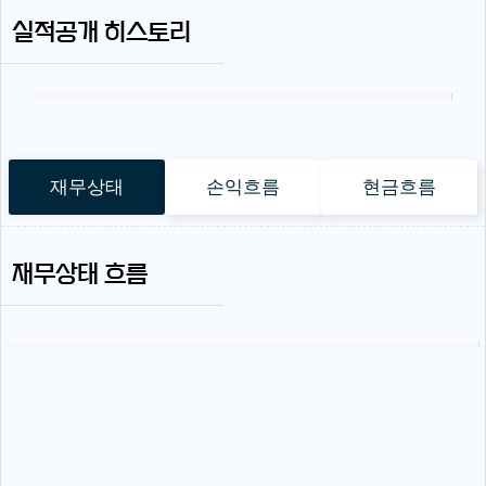
실적공개 히스토리
재무상태
손익흐름
현금흐름
재무상태 흐름