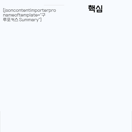
핵심
[jsoncontentimporterpro
nameoftemplate="구
루포커스 Summary"]