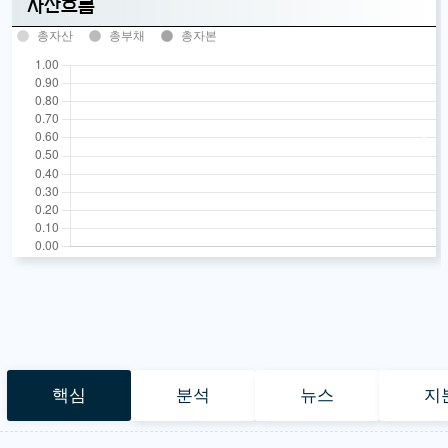
자산흐름
총자산
총부채
총자본
핵심
분석
뉴스
지