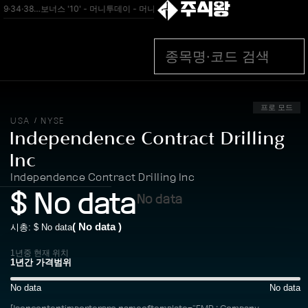
주식왕
29·34·38…보너스 '10' - 머니투데이 - 머니투데이
[속보]“SK하이닉스, 中패키징
프로 모드
USA
NYSE
/
Independence Contract Drilling
Inc
Independence Contract Drilling Inc
$
No data
No data
(
No data
)
시총: $
No data
1년중 현재 위치
No data
No data