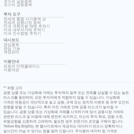
코스피 급등종목
코스닥 급등종목
투자 도구
전세계 통합 시가총액 순
전세계 금융시장 등락
미국 국회의원 매매 추적기
미국 내부자거래 추적기
미국 인수합병 추적기
대시보드
관심종목
관심 기능
계정관리
이용안내
브로커 마켓플레이스
이용약관
** 위험 고지
금융 상품 또는 가상화폐 거래는 투자액의 일부 또는 전체를 상실할 수 있는 높은
리스크를 동반하며, 모든 투자자에게 적합하지 않을 수 있습니다. 가상화폐
가격은 변동성이 극단적으로 높고 금융, 규제 또는 정치적 이벤트 등 외부 요인의
영향을 받을 수 있습니다. 특히 마진 거래로 인해 금융 리스크가 높아질 수
있습니다. 금융 상품 또는 가상화폐 거래를 시작하기에 앞서 금융시장 거래와
관련된 리스크 및 비용에 대해 완전히 숙지하고, 자신의 투자 목표, 경험 수준,
위험성향을 신중하게 고려하며, 필요한 경우 전문가의 조언을 구해야 합니다.
Yellow Big Bright는 본 웹사이트에서 제공되는 데이터가 반드시 정확하거나
실시간이 아닐 수 있다는 점을 알려 드립니다. 주식왕의 데이터 및 가격은