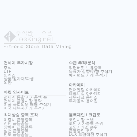
주식왕
| 주킹
JooKing.net
Extreme Stock Data Mining
전세계 투자시장
수급 추적/분석
주식
워런버핏 보유종목
ETF
목표가 상향/하향 추적기
인덱스
헤지펀드 거래 추적기
상품/원자재/파생
외환
아카데미
펀더멘털 아카데미
마켓 인사이트
테크니컬 아카데미
전세계 통합 시가총액 순
재무제표 용어집
전세계 금융시장 등락
투자공식 용어집
미국 국회의원 매매 추적기
미국 내부자거래 추적기
최대상승 종목 포착
블록체인 / 크립토
미증시 급등종목
코인시장 스냅
런던 급등종목
코인 시가총액 순위
상하이 급등종목
코인거래소 순위
심천 급등종목
급등중인 코인
인도 급등종목
DEX 트랜잭션 추적기