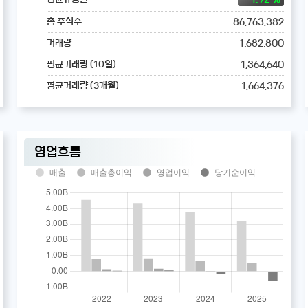
86,763,382
총 주식수
1,682,800
거래량
1,364,640
평균거래량 (10일)
1,664,376
평균거래량 (3개월)
영업흐름
매출
매출총이익
영업이익
당기순이익