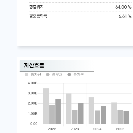
64.00 %
장중위치
6.61 %
장중등락폭
자산흐름
총자산
총부채
총자본