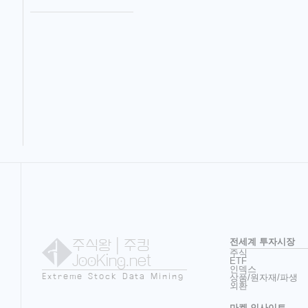
주식왕
| 주킹
전세계 투자시장
주식
JooKing.net
ETF
인덱스
Extreme Stock Data Mining
상품/원자재/파생
외환
마켓 인사이트