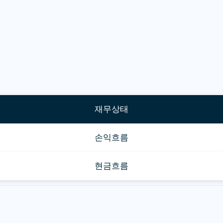
재무상태
손익흐름
현금흐름