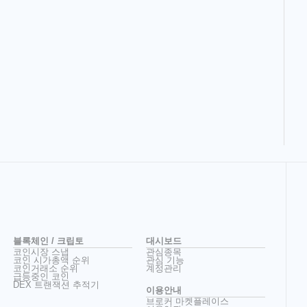
블록체인 / 크립토
대시보드
코인시장 스냅
관심종목
코인 시가총액 순위
관심 기능
코인거래소 순위
계정관리
급등중인 코인
DEX 트랜잭션 추적기
이용안내
브로커 마켓플레이스