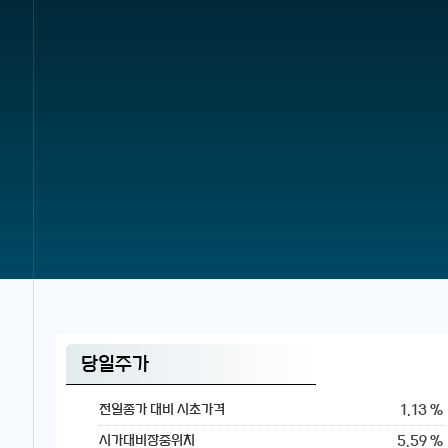
당일주가
1.13 %
전일종가 대비 시초가격
5.59 %
시가대비장중위치