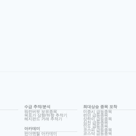
수급 추적/분석
최대상승 종목 포착
워런버핏 보유종목
미증시 급등종목
목표가 상향/하향 추적기
런던 급등종목
헤지펀드 거래 추적기
상하이 급등종목
심천 급등종목
인도 급등종목
아카데미
코스피 급등종목
펀더멘털 아카데미
코스닥 급등종목