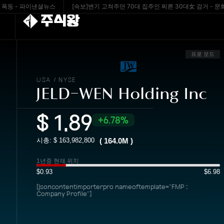
등 - 파이낸셜뉴스
[속보]변기 고쳐주던 70대 집주인 찌른 30대女 검거 - 문화일
주식왕
프로 모드
USA
NYSE
/
JELD-WEN Holding Inc
$
1.89
6.78%
시총: $
163,982,800
(
164.0M
)
1년중 현재 위치
$0.93
$6.98
[jsoncontentimporterpro nameoftemplate="FMP :
Company Profile"]