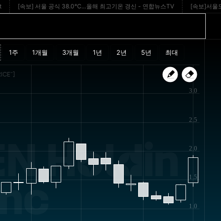
[속보] 서울 공식 38.0℃…올해 최고기온 경신 - 연합뉴스TV
[속보]서울도 '4
ICE"]
3.0
2.5
N Holdin
2.0
1.5
Inc
1.0