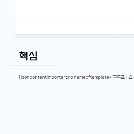
핵심
[jsoncontentimporterpro nameoftemplate="구루포커스 