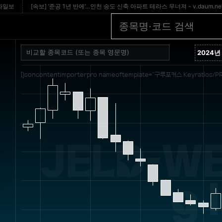
보
[속보] ‘준공 1년 반에’…인천 송도 신축 아파트 테라스 무너져 - v.daum.net
[jsoncontentimporterpro nameoftemplate="구루포커스 Keyratios/PR
JELD-WE
g 