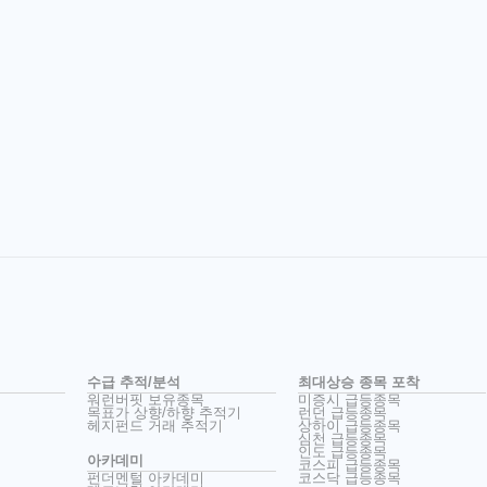
수급 추적/분석
최대상승 종목 포착
워런버핏 보유종목
미증시 급등종목
목표가 상향/하향 추적기
런던 급등종목
헤지펀드 거래 추적기
상하이 급등종목
심천 급등종목
인도 급등종목
아카데미
코스피 급등종목
펀더멘털 아카데미
코스닥 급등종목