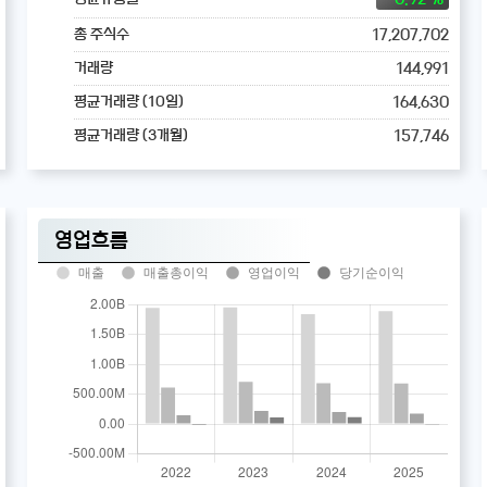
17,207,702
총 주식수
144,991
거래량
164,630
평균거래량 (10일)
157,746
평균거래량 (3개월)
영업흐름
매출
매출총이익
영업이익
당기순이익