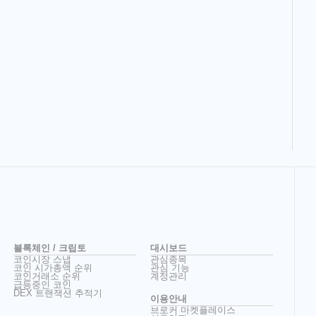
블록체인 / 크립토
대시보드
코인시장 스냅
관심종목
코인 시가총액 순위
관심 기능
코인거래소 순위
계정관리
급등중인 코인
DEX 트랜잭션 추적기
이용안내
브로커 마켓플레이스