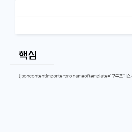
핵심
[jsoncontentimporterpro nameoftemplate="구루포커스 