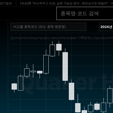
일보
[속보]與 "버스하우스 논란, 실현 가능성 없어…해프닝으로 봐달라" - 머니투
[jsoncontentimporterpro nameoftemplate="구루포커스 Keyratios/PR
Quaker 