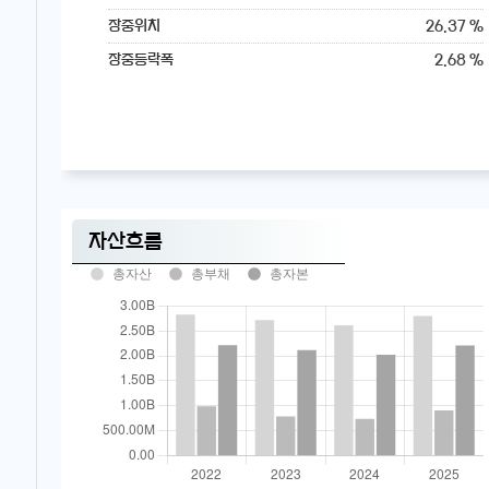
26.37 %
장중위치
2.68 %
장중등락폭
자산흐름
총자산
총부채
총자본