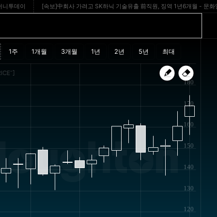
데이
[속보]中회사 가려고 SK하닉 기술유출 前직원, 징역 1년6개월 - 문화일보
ICE"]
180
170
160
Houghton
150
140
130
120