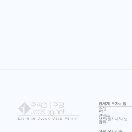
주식왕
| 주킹
전세계 투자시장
주식
JooKing.net
ETF
인덱스
Extreme Stock Data Mining
상품/원자재/파생
외환
마켓 인사이트