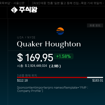
’ - 서울신문
[속보] 태풍 ‘찬홈’ 일본 뚫고 동해 진입...폭염 기세 꺾일까 - 경기
주식왕
프로 모드
USA
NYSE
/
Quaker Houghton
$
169.95
1.58%
시총: $
2,924,449,024
(
2.9B
)
1년중 현재 위치
$112.18
$183.01
[jsoncontentimporterpro nameoftemplate="FMP :
Company Profile"]