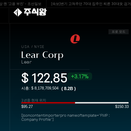
고용 부진’ - 조선일보
[속보]변기 고쳐주던 70대 집주인 찌른 30대女 검거 - 문
주식왕
프로 모드
USA
NYSE
/
Lear Corp
Lear
$
122.85
3.17%
시총: $
8,178,709,504
(
8.2B
)
1년중 현재 위치
$95.27
$150.33
[jsoncontentimporterpro nameoftemplate="FMP :
Company Profile"]