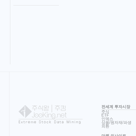
주식왕
| 주킹
전세계 투자시장
주식
JooKing.net
ETF
인덱스
Extreme Stock Data Mining
상품/원자재/파생
외환
마켓 인사이트