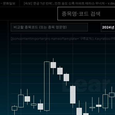
화일보
[속보] ‘준공 1년 반에’…인천 송도 신축 아파트 테라스 무너져 - v.daum.net
[jsoncontentimporterpro nameoftemplate="구루포커스 Keyratios/PR
Lear