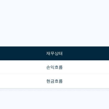
재무상태
손익흐름
현금흐름