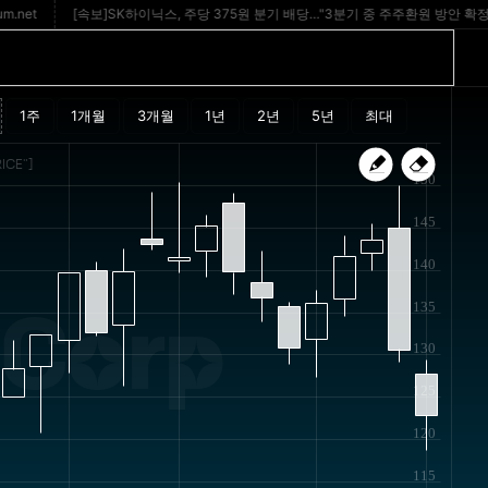
[속보]SK하이닉스, 주당 375원 분기 배당…"3분기 중 주주환원 방안 확정" - 
ICE"]
150
145
140
135
 Corp
130
125
120
115