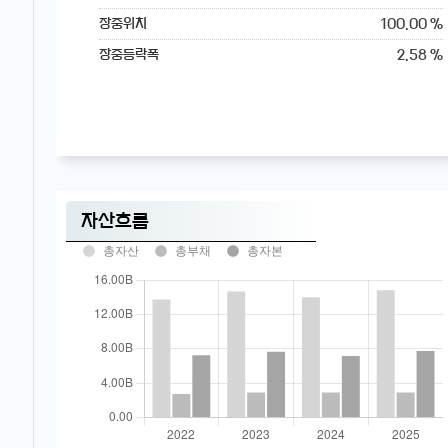
100.00 %
장중위치
2.58 %
장중등락폭
자산흐름
총자산
총부채
총자본