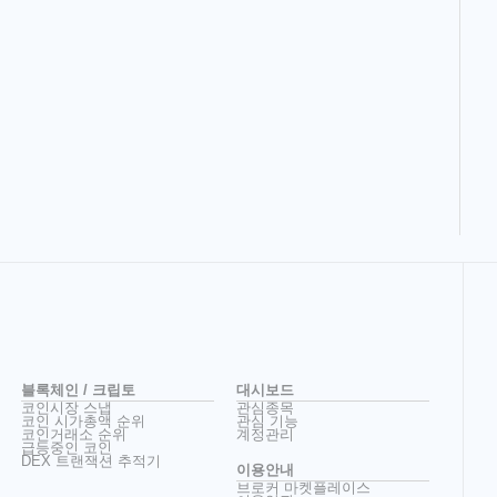
블록체인 / 크립토
대시보드
코인시장 스냅
관심종목
코인 시가총액 순위
관심 기능
코인거래소 순위
계정관리
급등중인 코인
DEX 트랜잭션 추적기
이용안내
브로커 마켓플레이스