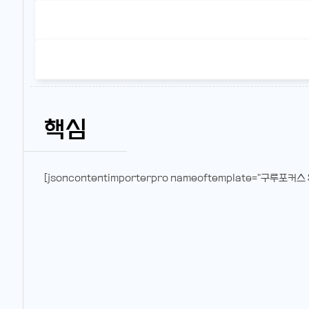
핵심
[jsoncontentimporterpro nameoftemplate="구루포커스 