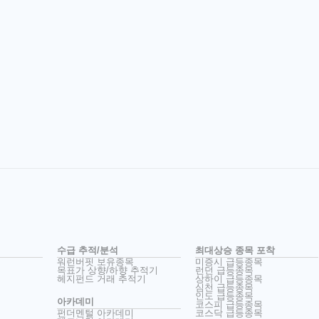
수급 추적/분석
최대상승 종목 포착
워런버핏 보유종목
미증시 급등종목
목표가 상향/하향 추적기
런던 급등종목
헤지펀드 거래 추적기
상하이 급등종목
심천 급등종목
인도 급등종목
아카데미
코스피 급등종목
펀더멘털 아카데미
코스닥 급등종목