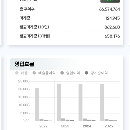
66,574,764
총 주식수
124,945
거래량
862,660
평균거래량 (10일)
658,176
평균거래량 (3개월)
영업흐름
매출
매출총이익
영업이익
당기순이익