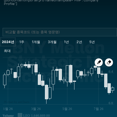
[jsoncontentimporterpro nameoftemplate="FMP : Company
Profile"]
BNY Mellon
Strategic Mu
nicipals, Inc.
6.4
6.2
JS chart by amCharts
6.0
1월 26
3월 26
5월 26
7월 26
Volume
LEO
1,646,669.00