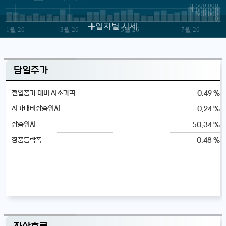
1,500,000
1,000,000
500,000
JS chart by amCharts
0
일자별 시세
1월 26
3월 26
5월 26
7월 26
당일주가
0.49 %
전일종가 대비 시초가격
0.24 %
시가대비장중위치
50.34 %
장중위치
0.48 %
장중등락폭