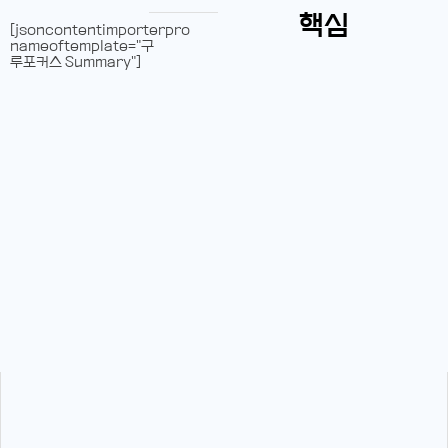
핵심
[jsoncontentimporterpro
nameoftemplate="구
루포커스 Summary"]