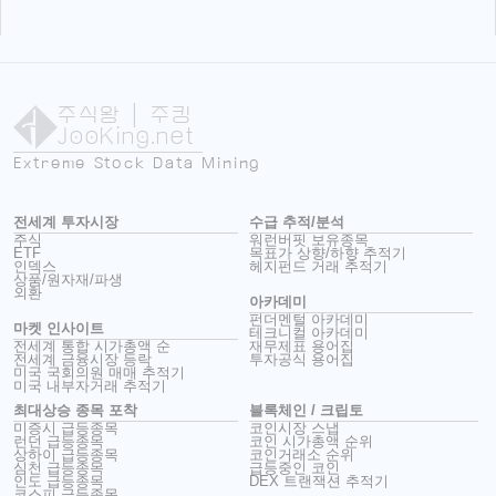
주식왕
| 주킹
JooKing.net
Extreme Stock Data Mining
전세계 투자시장
수급 추적/분석
주식
워런버핏 보유종목
ETF
목표가 상향/하향 추적기
인덱스
헤지펀드 거래 추적기
상품/원자재/파생
외환
아카데미
펀더멘털 아카데미
마켓 인사이트
테크니컬 아카데미
전세계 통합 시가총액 순
재무제표 용어집
전세계 금융시장 등락
투자공식 용어집
미국 국회의원 매매 추적기
미국 내부자거래 추적기
최대상승 종목 포착
블록체인 / 크립토
미증시 급등종목
코인시장 스냅
런던 급등종목
코인 시가총액 순위
상하이 급등종목
코인거래소 순위
심천 급등종목
급등중인 코인
인도 급등종목
DEX 트랜잭션 추적기
코스피 급등종목