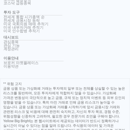
코스닥 급등종목
투자 도구
전세계 통합 시가총액 순
전세계 금융시장 등락
미국 국회의원 매매 추적기
미국 내부자거래 추적기
미국 인수합병 추적기
대시보드
관심종목
관심 기능
계정관리
이용안내
브로커 마켓플레이스
이용약관
** 위험 고지
금융 상품 또는 가상화폐 거래는 투자액의 일부 또는 전체를 상실할 수 있는 높은
리스크를 동반하며, 모든 투자자에게 적합하지 않을 수 있습니다. 가상화폐
가격은 변동성이 극단적으로 높고 금융, 규제 또는 정치적 이벤트 등 외부 요인의
영향을 받을 수 있습니다. 특히 마진 거래로 인해 금융 리스크가 높아질 수
있습니다. 금융 상품 또는 가상화폐 거래를 시작하기에 앞서 금융시장 거래와
관련된 리스크 및 비용에 대해 완전히 숙지하고, 자신의 투자 목표, 경험 수준,
위험성향을 신중하게 고려하며, 필요한 경우 전문가의 조언을 구해야 합니다.
Yellow Big Bright는 본 웹사이트에서 제공되는 데이터가 반드시 정확하거나
실시간이 아닐 수 있다는 점을 알려 드립니다. 주식왕의 데이터 및 가격은