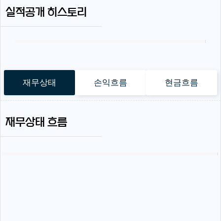
실적공개 히스토리
재무상태
손익흐름
현금흐름
재무상태 흐름