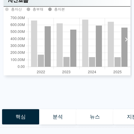
자산흐름
총자산
총부채
총자본
핵심
분석
뉴스
지