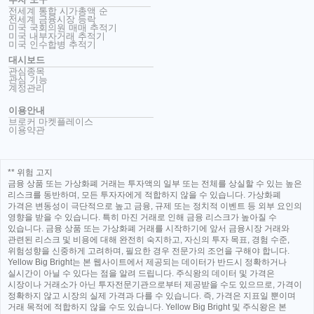
전세계 통합 시가총액 순
전세계 금융시장 등락
미국 국회의원 매매 추적기
미국 내부자거래 추적기
미국 인수합병 추적기
대시보드
관심종목
관심 기능
계정관리
이용안내
브로커 마켓플레이스
이용약관
** 위험 고지
금융 상품 또는 가상화폐 거래는 투자액의 일부 또는 전체를 상실할 수 있는 높은
리스크를 동반하며, 모든 투자자에게 적합하지 않을 수 있습니다. 가상화폐
가격은 변동성이 극단적으로 높고 금융, 규제 또는 정치적 이벤트 등 외부 요인의
영향을 받을 수 있습니다. 특히 마진 거래로 인해 금융 리스크가 높아질 수
있습니다. 금융 상품 또는 가상화폐 거래를 시작하기에 앞서 금융시장 거래와
관련된 리스크 및 비용에 대해 완전히 숙지하고, 자신의 투자 목표, 경험 수준,
위험성향을 신중하게 고려하며, 필요한 경우 전문가의 조언을 구해야 합니다.
Yellow Big Bright는 본 웹사이트에서 제공되는 데이터가 반드시 정확하거나
실시간이 아닐 수 있다는 점을 알려 드립니다. 주식왕의 데이터 및 가격은
시장이나 거래소가 아닌 투자전문기관으로부터 제공받을 수도 있으므로, 가격이
정확하지 않고 시장의 실제 가격과 다를 수 있습니다. 즉, 가격은 지표일 뿐이며
거래 목적에 적합하지 않을 수도 있습니다. Yellow Big Bright 및 주식왕은 본