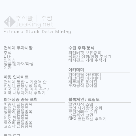
주식왕
| 주킹
JooKing.net
Extreme Stock Data Mining
전세계 투자시장
수급 추적/분석
주식
워런버핏 보유종목
ETF
목표가 상향/하향 추적기
인덱스
헤지펀드 거래 추적기
상품/원자재/파생
외환
아카데미
펀더멘털 아카데미
마켓 인사이트
테크니컬 아카데미
전세계 통합 시가총액 순
재무제표 용어집
전세계 금융시장 등락
투자공식 용어집
미국 국회의원 매매 추적기
미국 내부자거래 추적기
최대상승 종목 포착
블록체인 / 크립토
미증시 급등종목
코인시장 스냅
런던 급등종목
코인 시가총액 순위
상하이 급등종목
코인거래소 순위
심천 급등종목
급등중인 코인
인도 급등종목
DEX 트랜잭션 추적기
코스피 급등종목
코스닥 급등종목
투자 도구