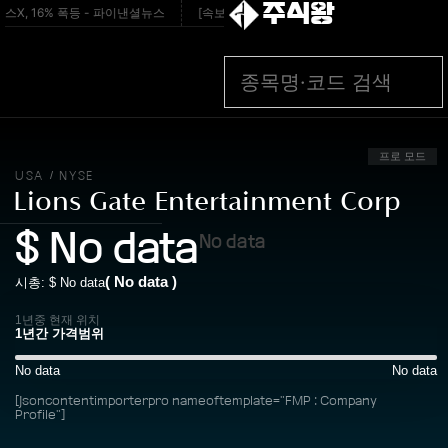
주식왕
X, 16% 폭등 - 파이낸셜뉴스
[속보]변기 고쳐주던 70대 집주인 찌른 30대女 
프로 모드
USA
NYSE
/
Lions Gate Entertainment Corp
$
No data
No data
(
No data
)
시총: $
No data
1년중 현재 위치
No data
No data
[jsoncontentimporterpro nameoftemplate="FMP : Company
Profile"]