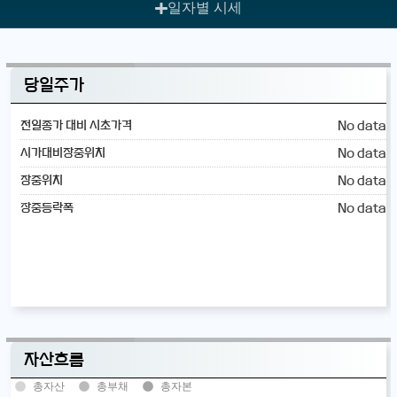
일자별 시세
당일주가
No data
전일종가 대비 시초가격
No data
시가대비장중위치
No data
장중위치
No data
장중등락폭
자산흐름
총자산
총부채
총자본