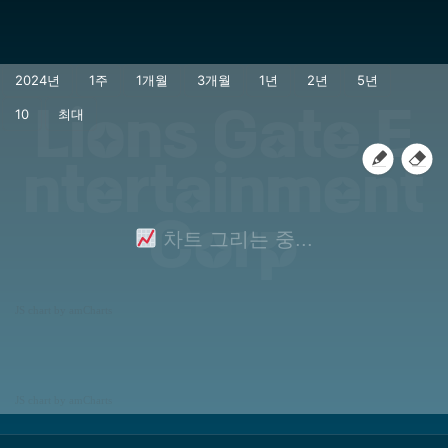
Lions Gate E
ntertainment
Corp
차트 그리는 중...
JS chart by amCharts
JS chart by amCharts