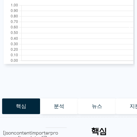
핵심
분석
뉴스
지
핵심
[jsoncontentimporterpro