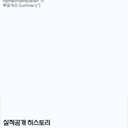
nameoftemplate="구
루포커스 Summary"]
실적공개 히스토리