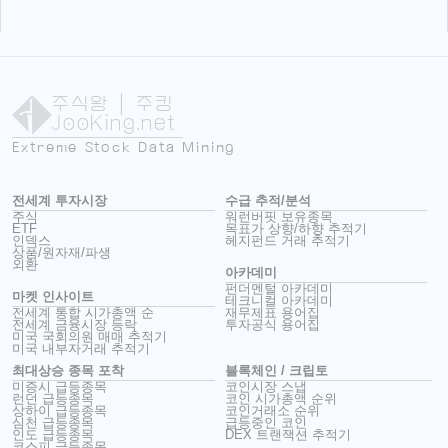
주식왕
| 주킹
JooKing.net
Extreme Stock Data Mining
전세계 투자시장
수급 추적/분석
주식
워런버핏 보유종목
ETF
목표가 상향/하향 추적기
인덱스
헤지펀드 거래 추적기
상품/원자재/파생
외환
아카데미
펀더멘털 아카데미
마켓 인사이트
테크니컬 아카데미
전세계 통합 시가총액 순
재무제표 용어집
전세계 금융시장 등락
투자공식 용어집
미국 국회의원 매매 추적기
미국 내부자거래 추적기
최대상승 종목 포착
블록체인 / 크립토
미증시 급등종목
코인시장 스냅
런던 급등종목
코인 시가총액 순위
상하이 급등종목
코인거래소 순위
심천 급등종목
급등중인 코인
인도 급등종목
DEX 트랜잭션 추적기
코스피 급등종목