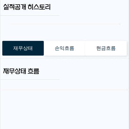
실적공개 히스토리
재무상태
손익흐름
현금흐름
재무상태 흐름