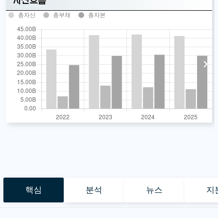
자산흐름
총자산
총부채
총자본
핵심
분석
뉴스
지