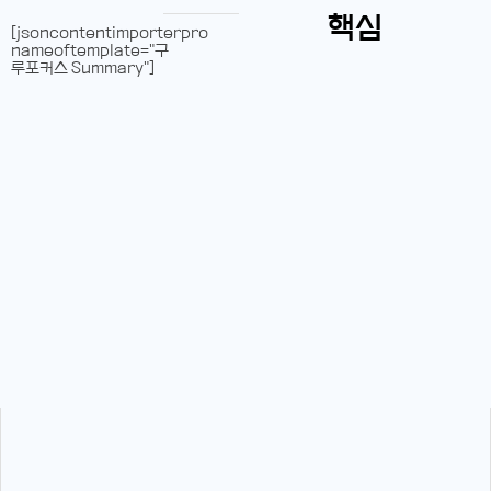
핵심
[jsoncontentimporterpro
nameoftemplate="구
루포커스 Summary"]