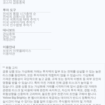
코스닥 급등종목
투자 도구
전세계 통합 시가총액 순
전세계 금융시장 등락
미국 국회의원 매매 추적기
미국 내부자거래 추적기
미국 인수합병 추적기
대시보드
관심종목
관심 기능
계정관리
이용안내
브로커 마켓플레이스
이용약관
** 위험 고지
금융 상품 또는 가상화폐 거래는 투자액의 일부 또는 전체를 상실할 수 있는 높은
리스크를 동반하며, 모든 투자자에게 적합하지 않을 수 있습니다. 가상화폐
가격은 변동성이 극단적으로 높고 금융, 규제 또는 정치적 이벤트 등 외부 요인의
영향을 받을 수 있습니다. 특히 마진 거래로 인해 금융 리스크가 높아질 수
있습니다. 금융 상품 또는 가상화폐 거래를 시작하기에 앞서 금융시장 거래와
관련된 리스크 및 비용에 대해 완전히 숙지하고, 자신의 투자 목표, 경험 수준,
위험성향을 신중하게 고려하며, 필요한 경우 전문가의 조언을 구해야 합니다.
Yellow Big Bright는 본 웹사이트에서 제공되는 데이터가 반드시 정확하거나
실시간이 아닐 수 있다는 점을 알려 드립니다. 주식왕의 데이터 및 가격은