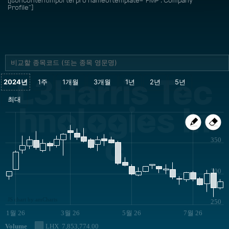
[jsoncontentimporterpro nameoftemplate="FMP : Company
Profile"]
L3Harris Tec
hnologies In
c
350
300
JS chart by amCharts
250
1월 26
3월 26
5월 26
7월 26
Volume
LHX
7,853,774.00