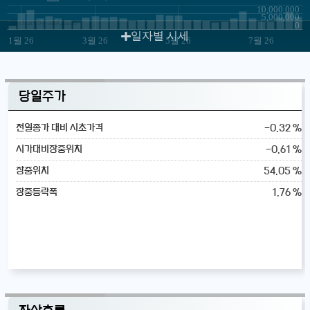
10,000,000
5,000,000
JS chart by amCharts
0
일자별 시세
1월 26
3월 26
5월 26
7월 26
당일주가
-0.32 %
전일종가 대비 시초가격
-0.61 %
시가대비장중위치
54.05 %
장중위치
1.76 %
장중등락폭