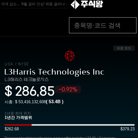
주식왕
0개 감소… ‘9월 금리 인상’ 제동 걸리나 - 조선일보
[속보] 美 7월 고용 충격…예상 밖
프로 모드
USA
NYSE
/
L3Harris Technologies Inc
L3해리스 테크놀로지스
$
286.85
-0.92%
(
53.4B
)
시총: $
53,416,132,608
1년중 현재 위치
$262.68
$379.23