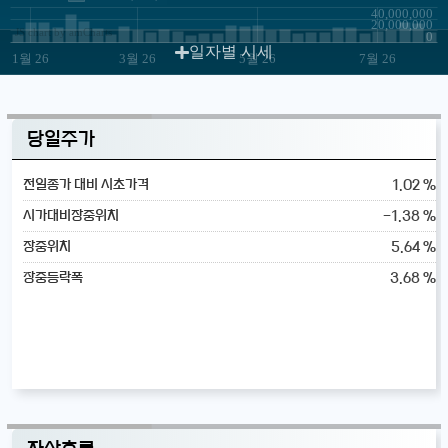
40,000,000
20,000,000
JS chart by amCharts
0
일자별 시세
1월 26
3월 26
5월 26
7월 26
당일주가
1.02 %
전일종가 대비 시초가격
-1.38 %
시가대비장중위치
5.64 %
장중위치
3.68 %
장중등락폭