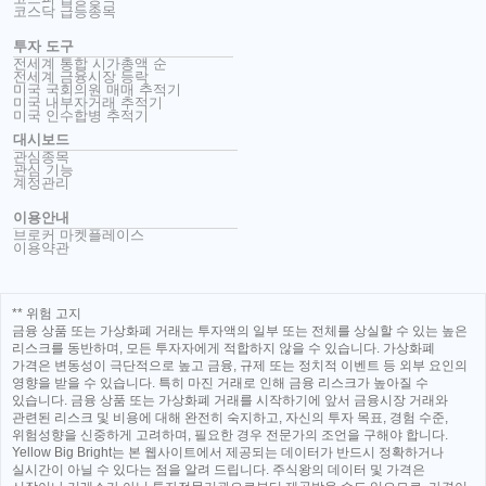
코스닥 급등종목
투자 도구
전세계 통합 시가총액 순
전세계 금융시장 등락
미국 국회의원 매매 추적기
미국 내부자거래 추적기
미국 인수합병 추적기
대시보드
관심종목
관심 기능
계정관리
이용안내
브로커 마켓플레이스
이용약관
** 위험 고지
금융 상품 또는 가상화폐 거래는 투자액의 일부 또는 전체를 상실할 수 있는 높은
리스크를 동반하며, 모든 투자자에게 적합하지 않을 수 있습니다. 가상화폐
가격은 변동성이 극단적으로 높고 금융, 규제 또는 정치적 이벤트 등 외부 요인의
영향을 받을 수 있습니다. 특히 마진 거래로 인해 금융 리스크가 높아질 수
있습니다. 금융 상품 또는 가상화폐 거래를 시작하기에 앞서 금융시장 거래와
관련된 리스크 및 비용에 대해 완전히 숙지하고, 자신의 투자 목표, 경험 수준,
위험성향을 신중하게 고려하며, 필요한 경우 전문가의 조언을 구해야 합니다.
Yellow Big Bright는 본 웹사이트에서 제공되는 데이터가 반드시 정확하거나
실시간이 아닐 수 있다는 점을 알려 드립니다. 주식왕의 데이터 및 가격은