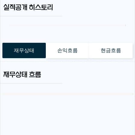
실적공개 히스토리
재무상태
손익흐름
현금흐름
재무상태 흐름