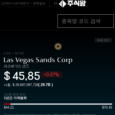
주식왕
으려다 나라 태운다” - 문화일보
[속보]프리마켓 ‘하한가’ 하닉, 본장서 9% 급락
프로 모드
USA
NYSE
/
Las Vegas Sands Corp
라스베가스 샌즈
$
45.85
-0.37%
(
29.7B
)
시총: $
29,697,097,728
1년중 현재 위치
$44.21
$70.45