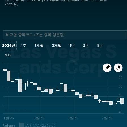
[jsoncontentimporterpro nameoftemplate="FMP : Company
Profile"]
Las Vegas S
ands Corp
65
60
55
50
45
JS chart by amCharts
40
1월 26
3월 26
5월 26
7월 26
Volume
LVS
17,142,319.00