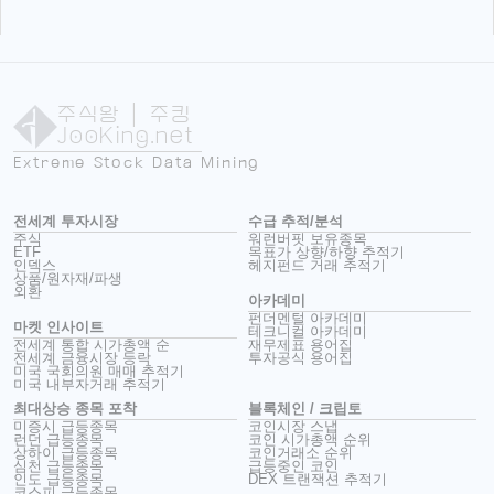
주식왕
| 주킹
JooKing.net
Extreme Stock Data Mining
전세계 투자시장
수급 추적/분석
주식
워런버핏 보유종목
ETF
목표가 상향/하향 추적기
인덱스
헤지펀드 거래 추적기
상품/원자재/파생
외환
아카데미
펀더멘털 아카데미
마켓 인사이트
테크니컬 아카데미
전세계 통합 시가총액 순
재무제표 용어집
전세계 금융시장 등락
투자공식 용어집
미국 국회의원 매매 추적기
미국 내부자거래 추적기
최대상승 종목 포착
블록체인 / 크립토
미증시 급등종목
코인시장 스냅
런던 급등종목
코인 시가총액 순위
상하이 급등종목
코인거래소 순위
심천 급등종목
급등중인 코인
인도 급등종목
DEX 트랜잭션 추적기
코스피 급등종목