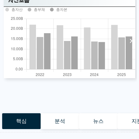
자산흐름
총자산
총부채
총자본
핵심
분석
뉴스
지