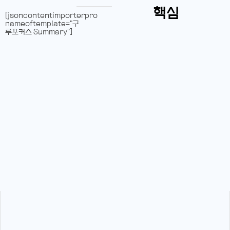
핵심
[jsoncontentimporterpro
nameoftemplate="구
루포커스 Summary"]