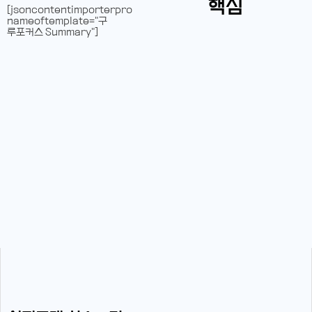
핵심
[jsoncontentimporterpro
nameoftemplate="구
루포커스 Summary"]