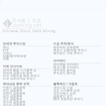
주식왕
| 주킹
JooKing.net
Extreme Stock Data Mining
전세계 투자시장
수급 추적/분석
주식
워런버핏 보유종목
ETF
목표가 상향/하향 추적기
인덱스
헤지펀드 거래 추적기
상품/원자재/파생
외환
아카데미
펀더멘털 아카데미
마켓 인사이트
테크니컬 아카데미
전세계 통합 시가총액 순
재무제표 용어집
전세계 금융시장 등락
투자공식 용어집
미국 국회의원 매매 추적기
미국 내부자거래 추적기
최대상승 종목 포착
블록체인 / 크립토
미증시 급등종목
코인시장 스냅
런던 급등종목
코인 시가총액 순위
상하이 급등종목
코인거래소 순위
심천 급등종목
급등중인 코인
인도 급등종목
DEX 트랜잭션 추적기
코스피 급등종목
코스닥 급등종목