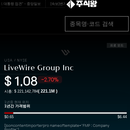
주식왕
 대통령 접견” - 중앙일보
[속보]변기 고쳐주던 70대 집주인 찌른 30대女 검거 
프로 모드
USA
NYSE
/
LiveWire Group Inc
$
1.08
-2.70%
(
221.1M
)
시총: $
221,142,784
1년중 현재 위치
$0.65
$6.44
[jsoncontentimporterpro nameoftemplate="FMP : Company
Profile"]