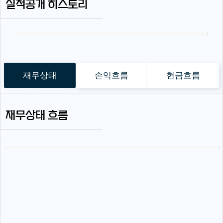
실적공개 히스토리
재무상태
손익흐름
현금흐름
재무상태 흐름