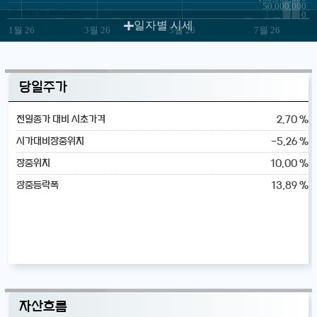
50,000,000
JS chart by amCharts
0
일자별 시세
1월 26
3월 26
5월 26
7월 26
당일주가
2.70 %
전일종가 대비 시초가격
-5.26 %
시가대비장중위치
10.00 %
장중위치
13.89 %
장중등락폭
자산흐름