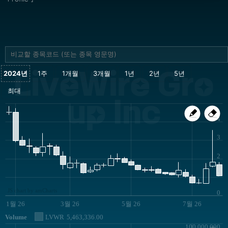
LiveWire Gro
up Inc
4
3
2
1
JS chart by amCharts
0
1월 26
3월 26
5월 26
7월 26
Volume
LVWR
5,463,336.00
100,000,000