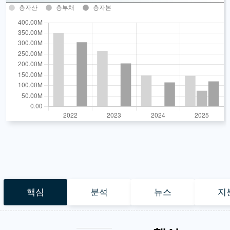
총자산
총부채
총자본
핵심
분석
뉴스
지