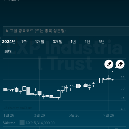
LXP Industria
l Trust
60
55
50
45
JS chart by amCharts
40
1월 26
3월 26
5월 26
7월 26
Volume
LXP
5,314,000.00