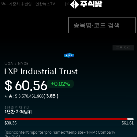
주식왕
56%…가중치 未반영 - 연합뉴스TV
[속보] 與 제주·인천 최고위원서 박선원, 최민희
프로 모드
USA
NYSE
/
LXP Industrial Trust
$
60.56
0.02%
(
3.6B
)
시총: $
3,570,451,968
1년중 현재 위치
$39.35
$61.61
[jsoncontentimporterpro nameoftemplate="FMP : Company
Profile"]