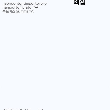
핵심
[jsoncontentimporterpro
nameoftemplate="구
루포커스 Summary"]