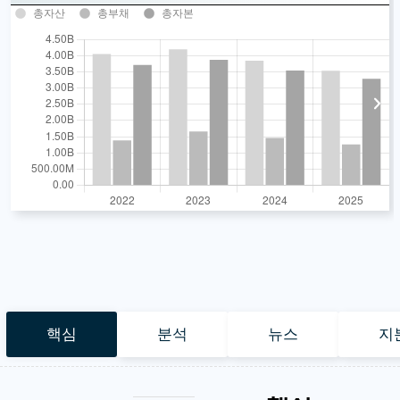
총자산
총부채
총자본
핵심
분석
뉴스
지