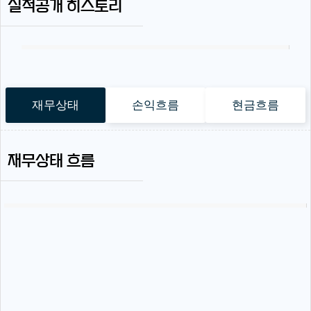
실적공개 히스토리
재무상태
손익흐름
현금흐름
재무상태 흐름