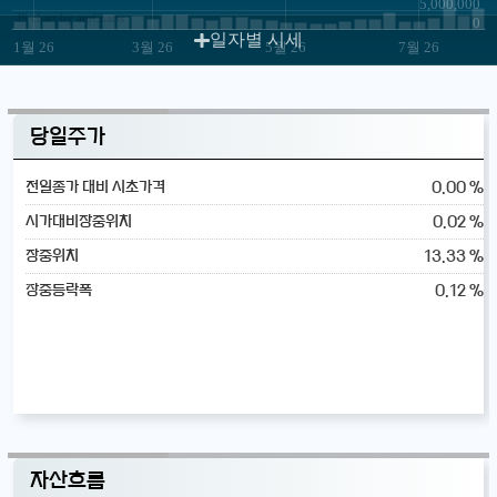
5,000,000
JS chart by amCharts
0
일자별 시세
1월 26
3월 26
5월 26
7월 26
당일주가
0.00 %
전일종가 대비 시초가격
0.02 %
시가대비장중위치
13.33 %
장중위치
0.12 %
장중등락폭
자산흐름