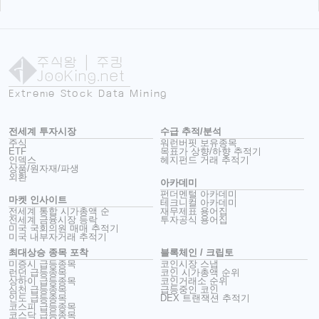
주식왕
| 주킹
JooKing.net
Extreme Stock Data Mining
전세계 투자시장
수급 추적/분석
주식
워런버핏 보유종목
ETF
목표가 상향/하향 추적기
인덱스
헤지펀드 거래 추적기
상품/원자재/파생
외환
아카데미
펀더멘털 아카데미
마켓 인사이트
테크니컬 아카데미
전세계 통합 시가총액 순
재무제표 용어집
전세계 금융시장 등락
투자공식 용어집
미국 국회의원 매매 추적기
미국 내부자거래 추적기
최대상승 종목 포착
블록체인 / 크립토
미증시 급등종목
코인시장 스냅
런던 급등종목
코인 시가총액 순위
상하이 급등종목
코인거래소 순위
심천 급등종목
급등중인 코인
인도 급등종목
DEX 트랜잭션 추적기
코스피 급등종목
코스닥 급등종목